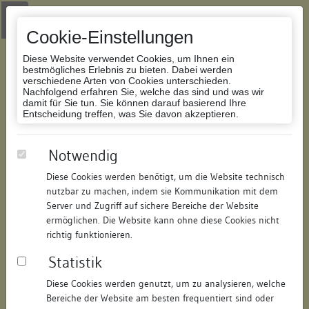
Zur Navigation springen
Zum Inhalt der Website springen
Login
|
Schriftgröße anpassen
|
Kontakt
|
Handbuch
|
Impressum
& Datenschutzerklärung
Cookie-Einstellungen
Diese Website verwendet Cookies, um Ihnen ein
bestmögliches Erlebnis zu bieten. Dabei werden
verschiedene Arten von Cookies unterschieden.
Nachfolgend erfahren Sie, welche das sind und was wir
Datenbank Bauforschung/Restaurierung
damit für Sie tun. Sie können darauf basierend Ihre
Entscheidung treffen, was Sie davon akzeptieren.
Ehemals Dompropstei, später
Notwendig
Notariat
Diese Cookies werden benötigt, um die Website technisch
nutzbar zu machen, indem sie Kommunikation mit dem
ID:
271315059170
/
Datum:
14.07.2008
Server und Zugriff auf sichere Bereiche der Website
Datenbestand:
Bauforschung und Restaurierung
ermöglichen. Die Website kann ohne diese Cookies nicht
richtig funktionieren.
Als PDF herunterladen:
Statistik
Alle Inhalte dieser Seite:
/
Diese Cookies werden genutzt, um zu analysieren, welche
Objektdaten
Bereiche der Website am besten frequentiert sind oder