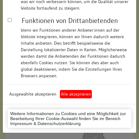
was wir noch verbessern können, um die Qualität unserer
Straße:
Rheingasse
Website fortlaufend zu steigern.
Hausnummer:
20
Funktionen von Drittanbietenden
Postleitzahl:
78462
Wenn wir Funktionen anderer Anbieter:innen auf der
Website integrieren, können wir Ihnen dadurch weitere
Stadt-Teilort:
Konstanz
Inhalte anbieten. Dies betrifft beispielsweise die
Darstellung lokalisierter Daten in Karten. Möglicherweise
werden damit die Anbietenden der Funktionen dadurch
Regierungsbezirk:
Freiburg
ebenfalls Cookies nutzen. Sie können dies aber auch
global deaktivieren, indem Sie die Einstellungen Ihres
Kreis:
Konstanz (Landkreis)
Browsers anpassen.
Wohnplatzschlüssel:
8335043012
Flurstücknummer:
7, 40/2
Ausgewählte akzeptieren
Alle akzeptieren
Historischer Straßenname:
keiner
Weitere Informationen zu Cookies und eine Möglichkeit zur
Historische Gebäudenummer:
keine
Bearbeitung Ihrer Cookie-Auswahl finden Sie im Bereich
Impressum & Datenschutzerklärung
Lage des Wohnplatzes: