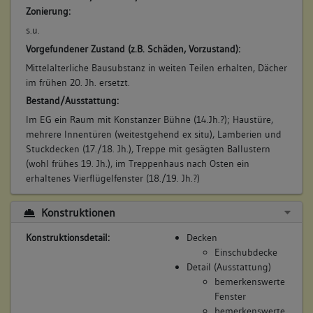
Zonierung:
s.u.
6. Bauphase:
(1933)
Vorgefundener Zustand (z.B. Schäden, Vorzustand):
mittelalterliches Dach über dem Fachwerkbau von
Mittelalterliche Bausubstanz in weiten Teilen erhalten, Dächer
Stephansplatz 31 abgerissen und neu erstellt, um 1933 (a)
im frühen 20. Jh. ersetzt.
Betroffene Gebäudeteile:
Bestand/Ausstattung:
keine
Im EG ein Raum mit Konstanzer Bühne (14.Jh.?); Haustüre,
mehrere Innentüren (weitestgehend ex situ), Lamberien und
Stuckdecken (17./18. Jh.), Treppe mit gesägten Ballustern
7. Bauphase:
(wohl frühes 19. Jh.), im Treppenhaus nach Osten ein
(2013 - 2016)
erhaltenes Vierflügelfenster (18./19. Jh.?)
Umbau und Sanierung
Konstruktionen
Betroffene Gebäudeteile:
Erdgeschoss
Konstruktionsdetail:
Decken
Obergeschoss(e)
Einschubdecke
Dachgeschoss(e)
Detail (Ausstattung)
bemerkenswerte
Fenster
bemerkenswerte