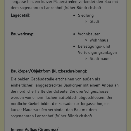
Torgasse hin, ein kurzer Mauerstreifen verbindet den Bau mit
Betroffene Gebäudeteile:
dem sogenannten Lanzenhof (früher Bündrichshof).
keine
Lagedetail:
Siedlung
Stadt
4. Bauphase:
Bauwerkstyp:
Wohnbauten
(1340)
Wohnhaus
Befestigungs- und
Kernbau mit Holzgerüstkonstruktion aufgestockt und nach
Verteidigungsanlagen
Norden erweitert, um 1340 (d)
Stadtmauer
Betroffene Gebäudeteile:
keine
Baukörper/Objektform (Kurzbeschreibung):
Die beiden Gebäudeteile erscheinen von außen als
einheitlicher, langgestreckter Baukörper mit einem Anbau an
5. Bauphase:
die nördliche Hälfte der Ostseite. Die drei Vollgeschosse
(1510)
werden von einem flachen Satteldach abgeschlossen. Der
Anbau im Osten des Kernbaus mit Stube und Küche im
nördliche Giebel bildet die Fassade zur Torgasse hin, ein
ersten Obergeschoss, um 1510 (d)
kurzer Mauerstreifen verbindet den Bau mit dem
sogenannten Lanzenhof (früher Bündrichshof).
Betroffene Gebäudeteile:
keine
Innerer Aufbau/Grundriss/