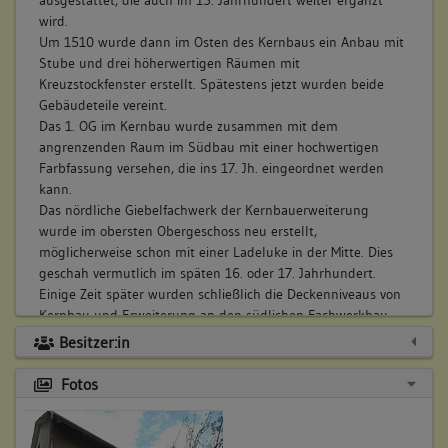
wird.
Um 1510 wurde dann im Osten des Kernbaus ein Anbau mit
Stube und drei höherwertigen Räumen mit
Kreuzstockfenster erstellt. Spätestens jetzt wurden beide
Gebäudeteile vereint.
Das 1. OG im Kernbau wurde zusammen mit dem
angrenzenden Raum im Südbau mit einer hochwertigen
Farbfassung versehen, die ins 17. Jh. eingeordnet werden
kann.
Das nördliche Giebelfachwerk der Kernbauerweiterung
wurde im obersten Obergeschoss neu erstellt,
möglicherweise schon mit einer Ladeluke in der Mitte. Dies
geschah vermutlich im späten 16. oder 17. Jahrhundert.
Einige Zeit später wurden schließlich die Deckenniveaus von
Kernbau und Erweiterung an den südlichen Fachwerkbau
und den östlichen Anbau angepasst und dabei
Besitzer:in
wahrscheinlich eine ältere Decke wiederverwendet.
Aus dem 17. und 18. Jahrhundert haben sich einige Türen
Fotos
und Stuckdecken, sowie Reste einer Kassettendecke
erhalten. Ende des 18. oder Anfang des 19. Jahrhunderts
kam es zu erheblichen Setzungsschäden und Verkippungen