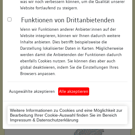
was wir noch verbessern können, um die Qualität unserer
Hausnummer:
31
Website fortlaufend zu steigern.
Funktionen von Drittanbietenden
Postleitzahl:
78462
Wenn wir Funktionen anderer Anbieter:innen auf der
Stadt-Teilort:
Konstanz
Website integrieren, können wir Ihnen dadurch weitere
Inhalte anbieten. Dies betrifft beispielsweise die
Regierungsbezirk:
Freiburg
Darstellung lokalisierter Daten in Karten. Möglicherweise
werden damit die Anbietenden der Funktionen dadurch
Kreis:
Konstanz (Landkreis)
ebenfalls Cookies nutzen. Sie können dies aber auch
global deaktivieren, indem Sie die Einstellungen Ihres
Wohnplatzschlüssel:
8335043012
Browsers anpassen.
Flurstücknummer:
279
Ausgewählte akzeptieren
Alle akzeptieren
Historischer Straßenname:
keiner
Historische Gebäudenummer:
keine
Weitere Informationen zu Cookies und eine Möglichkeit zur
Bearbeitung Ihrer Cookie-Auswahl finden Sie im Bereich
Lage des Wohnplatzes:
Impressum & Datenschutzerklärung