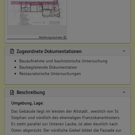
Stadttor
2. Bauphase:
(1250 - 1328)
Abbildungsnachweis
Kernbau an die Ostseite der Stadtmauer an-, und auf den
Wehrgang aufgemauert, spätestens um 1300
Zugeordnete Dokumentationen
Betroffene Gebäudeteile:
Bauaufnahme und bauhistorische Untersuchung
keine
Baubegleitende Dokumentation
Restauratorische Untersuchungen
Bauwerkstyp:
Wohnbauten
Wohnhaus
Beschreibung
Umgebung, Lage:
Das Gebäude liegt im Westen der Altstadt , westlich von St.
3. Bauphase:
Stephan und nördlich des ehemaligen Franziskanerklosters.
(1329)
Es steht parallel zur Unteren Laube, ist aber deutlich nach
Fachwerkbau im Süden an den Kernbau angebaut, um 1329
Osten abgerückt. Der nördliche Giebel bildet die Fassade zur
(d)