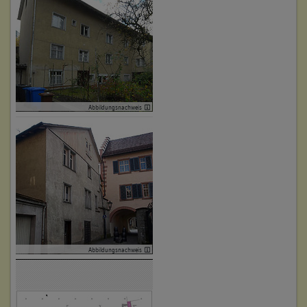
an allen Bauteilen mit Ausnahme des Kernbaus. Diese
Setzungen sind schon damals wieder weitgehend zur Ruhe
gekommen und wurden repariert.
Um 1933 wurde das mittelalterliche Dach über dem
Fachwerkbau von Stephansplatz 31 abgerissen und neu
erstellt, dabei die Höhe und Neigung an das wohl erst
wenige Jahre zuvor neu gebaute Dach von Torgasse 13
Abbildungsnachweis
angepasst.
1. Bauphase:
(1100 - 1200)
Stadtmauer, wohl 12. Jh.
Betroffene Gebäudeteile:
keine
Abbildungsnachweis
Bauwerkstyp:
Befestigungs- und Verteidigungsanlagen
Stadtbefestigung, allgemein
Stadtmauer