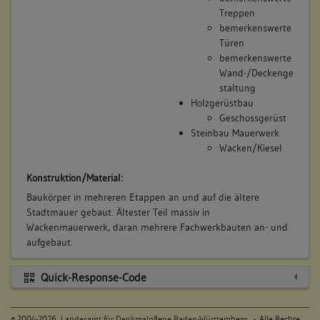
Treppen
bemerkenswerte
Türen
bemerkenswerte
Wand-/Deckenge
staltung
Holzgerüstbau
Geschossgerüst
Steinbau Mauerwerk
Wacken/Kiesel
Konstruktion/Material:
Baukörper in mehreren Etappen an und auf die ältere
Stadtmauer gebaut. Ältester Teil massiv in
Wackenmauerwerk, daran mehrere Fachwerkbauten an- und
aufgebaut.
Quick-Response-Code
©
2004-2026,
Landesamt für Denkmalpflege Baden-Württemberg
- Alle Rechte