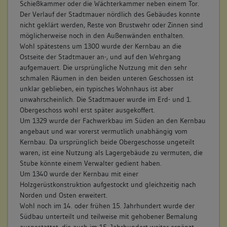
Schießkammer oder die Wächterkammer neben einem Tor.
Der Verlauf der Stadtmauer nördlich des Gebäudes konnte
nicht geklärt werden, Reste von Brustwehr oder Zinnen sind
möglicherweise noch in den Außenwänden enthalten.
Wohl spätestens um 1300 wurde der Kernbau an die
Ostseite der Stadtmauer an-, und auf den Wehrgang
aufgemauert. Die ursprüngliche Nutzung mit den sehr
schmalen Räumen in den beiden unteren Geschossen ist
unklar geblieben, ein typisches Wohnhaus ist aber
unwahrscheinlich. Die Stadtmauer wurde im Erd- und 1.
Obergeschoss wohl erst später ausgekoffert.
Um 1329 wurde der Fachwerkbau im Süden an den Kernbau
angebaut und war vorerst vermutlich unabhängig vom
Kernbau. Da ursprünglich beide Obergeschosse ungeteilt
waren, ist eine Nutzung als Lagergebäude zu vermuten, die
Stube könnte einem Verwalter gedient haben.
Um 1340 wurde der Kernbau mit einer
Holzgerüstkonstruktion aufgestockt und gleichzeitig nach
Norden und Osten erweitert.
Wohl noch im 14. oder frühen 15. Jahrhundert wurde der
Südbau unterteilt und teilweise mit gehobener Bemalung
ausgestattet, die auch im 15. Jahrhundert weiter ergänzt