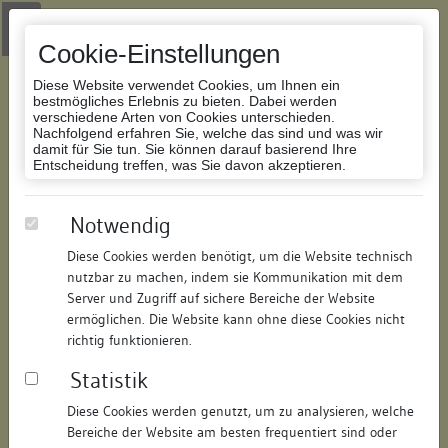
Zur Navigation springen
Zum Inhalt der Website springen
Login
|
Schriftgröße anpassen
|
Kontakt
|
Handbuch
|
Impressum
& Datenschutzerklärung
Cookie-Einstellungen
Diese Website verwendet Cookies, um Ihnen ein
bestmögliches Erlebnis zu bieten. Dabei werden
verschiedene Arten von Cookies unterschieden.
Nachfolgend erfahren Sie, welche das sind und was wir
Datenbank Bauforschung/Restaurierung
damit für Sie tun. Sie können darauf basierend Ihre
Entscheidung treffen, was Sie davon akzeptieren.
Wohnhaus (Hauskomplex)
Notwendig
Diese Cookies werden benötigt, um die Website technisch
ID:
221316039196
/
Datum:
19.06.2008
nutzbar zu machen, indem sie Kommunikation mit dem
Datenbestand:
Bauforschung
Server und Zugriff auf sichere Bereiche der Website
ermöglichen. Die Website kann ohne diese Cookies nicht
Als PDF herunterladen:
richtig funktionieren.
Alle Inhalte dieser Seite:
/
Statistik
Objektdaten
Diese Cookies werden genutzt, um zu analysieren, welche
Bereiche der Website am besten frequentiert sind oder
Straße:
Sankt-Stephans-Platz