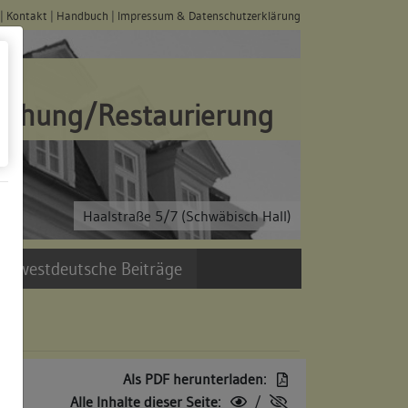
|
Kontakt
|
Handbuch
|
Impressum & Datenschutzerklärung
schung/Restaurierung
Haalstraße 5/7 (Schwäbisch Hall)
üdwestdeutsche Beiträge
Als PDF herunterladen:
Alle Inhalte dieser Seite:
/