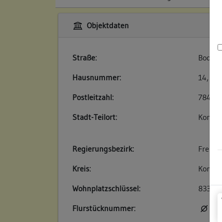
Objektdaten
Straße:
Bodanp
Hausnummer:
14, 16
Postleitzahl:
78462
Stadt-Teilort:
Konsta
Regierungsbezirk:
Freibu
Kreis:
Konsta
Wohnplatzschlüssel:
83350
Flurstücknummer:
kei