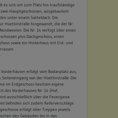
t es sich um zum Platz hin traufständige
 zwei Hauptgeschossen, ausgebautem
en unter einem Satteldach. Die
zur Hüetlinstraße hingewandt, die der Nr.
Nordwesten. Die Nr. 14 verfügt über einen
geschossen plus Dachgeschoss, einen
hoss sowie ein Hinterhaus mit Erd- und
rrassen.
/
 Vorderhäuser erfolgt vom Bodanplatz aus,
m Seiteneingang von der Hüetlinstraße. Die
me im Erdgeschoss besitzen eigene
ch des Vorderhauses Nr. 14 (Hof,
wird ausschließlich über die Feuergasse
Teil befinden sich zudem Kellerverschläge.
geschosse erfolgt über Treppen jeweils
ischen den Gebäuden bis in das