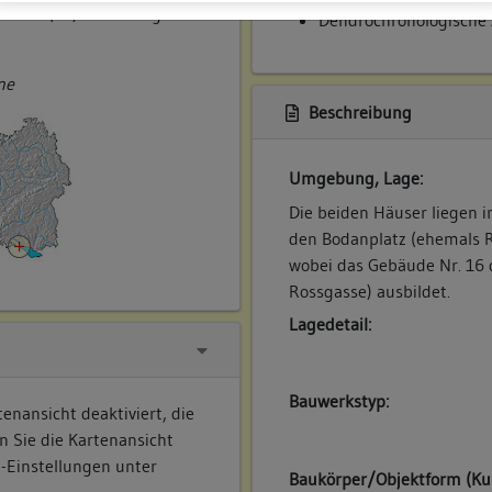
markt (14) und Rossgasse
Dendrochronologische
ne
Beschreibung
Umgebung, Lage:
Die beiden Häuser liegen 
den Bodanplatz (ehemals R
wobei das Gebäude Nr. 16 
Rossgasse) ausbildet.
Lagedetail:
Bauwerkstyp:
enansicht deaktiviert, die
n Sie die Kartenansicht
e-Einstellungen unter
Baukörper/Objektform (Ku