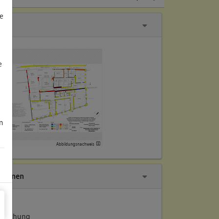
e
e
m
Abbildungsnachweis
tionen
ersuchung