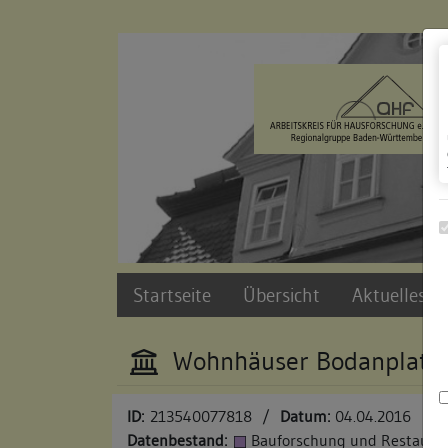
Zur Navigation springen
Zum Inhalt der Website springen
Startseite
Übersicht
Aktuelles u
Wohnhäuser Bodanplatz 
ID:
213540077818
/
Datum:
04.04.2016
Datenbestand:
Bauforschung und Restauri