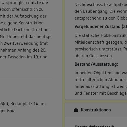
 Ursprünglich nutzte die
Dachgeschoss, bzw. Spitzb
edoch offensichtlich zu
den Laubengang. Die Wohn
mit der Aufstockung der
entsprechend zu den Gieb
ne eigene Konstruktion
Vorgefundener Zustand (z.
eitliche Dachkonstruktion -
Die statische Holzkonstrukt
Nr. 14 besteht das heutige
Mitleidenschaft gezogen, d
 in Zweitverwendung (mit
provisorisch unterstützt. 
ßnahmen Anfang des 20.
oberen Geschossen.
der Fassaden im 19. und
Bestand/Ausstattung:
In beiden Objekten sind wa
mittelalterlichen Abbunds e
Innenausstattung ist weni
und Fenster mit Beschlägen 
6(d), Bodanplatz 14 um
Konstruktionen
ger Bau.
Konstruktionsdetail: