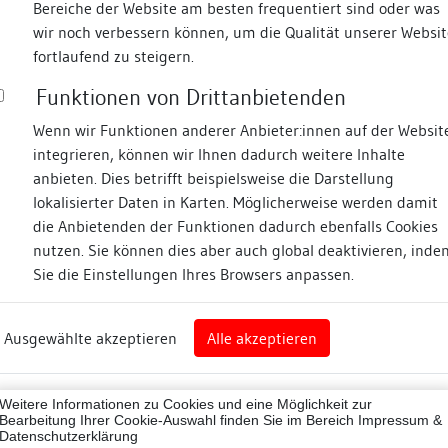
Bereiche der Website am besten frequentiert sind oder was
wir noch verbessern können, um die Qualität unserer Websit
Fotos
fortlaufend zu steigern.
Funktionen von Drittanbietenden
latz
Wenn wir Funktionen anderer Anbieter:innen auf der Websit
integrieren, können wir Ihnen dadurch weitere Inhalte
anbieten. Dies betrifft beispielsweise die Darstellung
lokalisierter Daten in Karten. Möglicherweise werden damit
die Anbietenden der Funktionen dadurch ebenfalls Cookies
nz
nutzen. Sie können dies aber auch global deaktivieren, inde
Sie die Einstellungen Ihres Browsers anpassen.
Abbildungsnachweis
rg
Ausgewählte akzeptieren
Alle akzeptieren
nz (Landkreis)
Zugeordnete Dokumenta
43012
Weitere Informationen zu Cookies und eine Möglichkeit zur
Befunddokumentation
ne
Bearbeitung Ihrer Cookie-Auswahl finden Sie im Bereich
Impressum &
Datenschutzerklärung
Restauratorische Unt