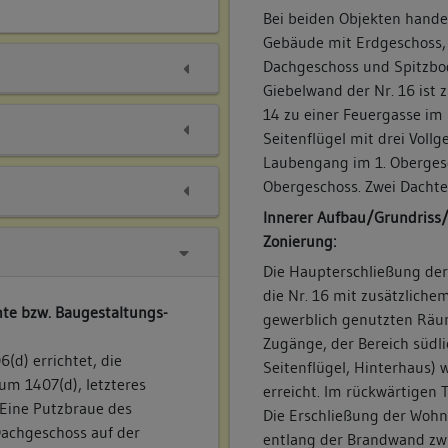
Bei beiden Objekten handel
Gebäude mit Erdgeschoss,
Dachgeschoss und Spitzbod
Giebelwand der Nr. 16 ist 
14 zu einer Feuergasse im 
Seitenflügel mit drei Voll
Laubengang im 1. Obergesc
Obergeschoss. Zwei Dachte
Innerer Aufbau/Grundriss
Zonierung:
Die Haupterschließung der
die Nr. 16 mit zusätzliche
te bzw. Baugestaltungs-
gewerblich genutzten Räu
Zugänge, der Bereich südli
d) errichtet, die
Seitenflügel, Hinterhaus) 
um 1407(d), letzteres
erreicht. Im rückwärtigen 
 Eine Putzbraue des
Die Erschließung der Wohn
Dachgeschoss auf der
entlang der Brandwand zw