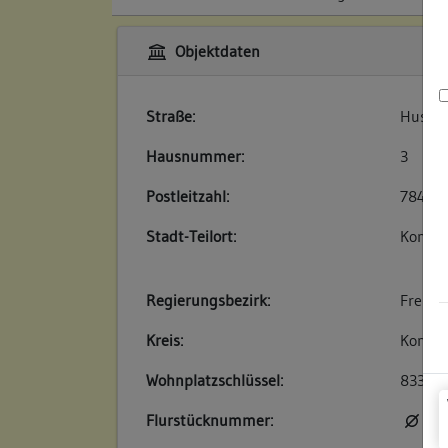
Objektdaten
Straße:
Hussen
Hausnummer:
3
Postleitzahl:
78462
Stadt-Teilort:
Konsta
Regierungsbezirk:
Freibu
Kreis:
Konsta
Wohnplatzschlüssel:
83350
Flurstücknummer:
kei