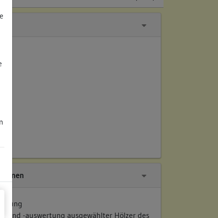
e
e
m
tionen
suchung
 und -auswertung ausgewählter Hölzer des