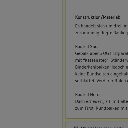
Konstruktion/Material:
Es handelt sich um drei im
zusammengefügte Baukörp
Bauteil Süd:
Gebälk über 3.OG firstparal
mit "Katzensteg". Ständer
Binderkehlbalken; jedoch n
keine Bundseiten eingehal
verblattet. Vorderer Rofen
Bauteil Nord:
Dach erneuert; z.T. mit al
zum First. Rundbalken mit