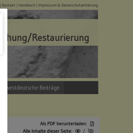
|
Kontakt
|
Handbuch
|
Impressum & Datenschutzerklärung
schung/Restaurierung
üdwestdeutsche Beiträge
Als PDF herunterladen:
Alle Inhalte dieser Seite:
/