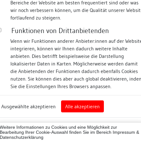
Bereiche der Website am besten frequentiert sind oder was
wir noch verbessern können, um die Qualität unserer Websit
Fotos
fortlaufend zu steigern.
Funktionen von Drittanbietenden
straße
Wenn wir Funktionen anderer Anbieter:innen auf der Websit
integrieren, können wir Ihnen dadurch weitere Inhalte
anbieten. Dies betrifft beispielsweise die Darstellung
lokalisierter Daten in Karten. Möglicherweise werden damit
die Anbietenden der Funktionen dadurch ebenfalls Cookies
nz
nutzen. Sie können dies aber auch global deaktivieren, inde
Sie die Einstellungen Ihres Browsers anpassen.
Abbildungsnachweis
rg
Ausgewählte akzeptieren
Alle akzeptieren
nz (Landkreis)
Zugeordnete Dokumenta
43012
Weitere Informationen zu Cookies und eine Möglichkeit zur
Bauhistorische Unter
ne
Bearbeitung Ihrer Cookie-Auswahl finden Sie im Bereich
Impressum &
Datenschutzerklärung
Dendroprobenentnahme