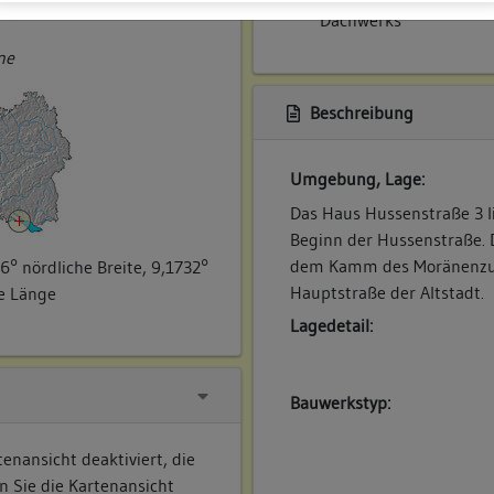
ner
Dachwerks
ne
Beschreibung
Umgebung, Lage:
Das Haus Hussenstraße 3 
Beginn der Hussenstraße. D
dem Kamm des Moränenzug
6° nördliche Breite, 9,1732°
Hauptstraße der Altstadt.
he Länge
Lagedetail:
Bauwerkstyp:
enansicht deaktiviert, die
n Sie die Kartenansicht