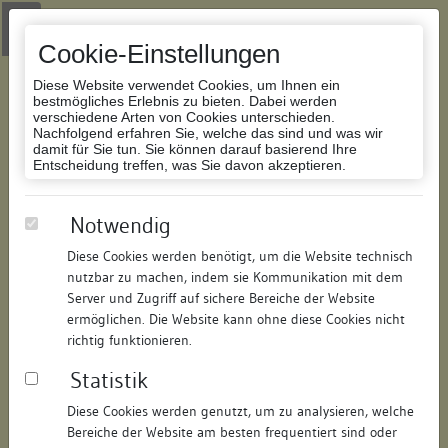
Zur Navigation springen
Zum Inhalt der Website springen
Login
|
Schriftgröße anpassen
|
Kontakt
|
Handbuch
|
Impressum
& Datenschutzerklärung
Cookie-Einstellungen
Diese Website verwendet Cookies, um Ihnen ein
bestmögliches Erlebnis zu bieten. Dabei werden
verschiedene Arten von Cookies unterschieden.
Nachfolgend erfahren Sie, welche das sind und was wir
Datenbank Bauforschung/Restaurierung
damit für Sie tun. Sie können darauf basierend Ihre
Entscheidung treffen, was Sie davon akzeptieren.
Wohn- und Geschäftshaus
Notwendig
Diese Cookies werden benötigt, um die Website technisch
ID:
213486623317
/
Datum:
22.07.2013
nutzbar zu machen, indem sie Kommunikation mit dem
Datenbestand:
Bauforschung und Restaurierung
Server und Zugriff auf sichere Bereiche der Website
ermöglichen. Die Website kann ohne diese Cookies nicht
Als PDF herunterladen:
richtig funktionieren.
Alle Inhalte dieser Seite:
/
Statistik
Objektdaten
Diese Cookies werden genutzt, um zu analysieren, welche
Bereiche der Website am besten frequentiert sind oder
Straße:
Hussenstraße