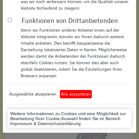
was wir noch verbessern können, um die Qualität unserer
Hausnummer:
3
Website fortlaufend zu steigern.
Funktionen von Drittanbietenden
Postleitzahl:
78462
Wenn wir Funktionen anderer Anbieter:innen auf der
Stadt-Teilort:
Konstanz
Website integrieren, können wir Ihnen dadurch weitere
Inhalte anbieten. Dies betrifft beispielsweise die
Regierungsbezirk:
Freiburg
Darstellung lokalisierter Daten in Karten. Möglicherweise
werden damit die Anbietenden der Funktionen dadurch
Kreis:
Konstanz (Landkreis)
ebenfalls Cookies nutzen. Sie können dies aber auch
global deaktivieren, indem Sie die Einstellungen Ihres
Wohnplatzschlüssel:
8335043012
Browsers anpassen.
Flurstücknummer:
keine
Ausgewählte akzeptieren
Alle akzeptieren
Historischer Straßenname:
keiner
Historische Gebäudenummer:
keine
Weitere Informationen zu Cookies und eine Möglichkeit zur
Bearbeitung Ihrer Cookie-Auswahl finden Sie im Bereich
Lage des Wohnplatzes:
Impressum & Datenschutzerklärung