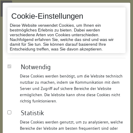
Zur Navigation springen
Zum Inhalt der Website springen
Login
|
Schriftgröße anpassen
|
Kontakt
|
Handbuch
|
Impressum
& Datenschutzerklärung
Cookie-Einstellungen
Diese Website verwendet Cookies, um Ihnen ein
bestmögliches Erlebnis zu bieten. Dabei werden
verschiedene Arten von Cookies unterschieden.
Nachfolgend erfahren Sie, welche das sind und was wir
Datenbank Bauforschung/Restaurierung
damit für Sie tun. Sie können darauf basierend Ihre
Entscheidung treffen, was Sie davon akzeptieren.
Wohn- und Geschäftshaus
Notwendig
Diese Cookies werden benötigt, um die Website technisch
ID:
209628835512
/
Datum:
30.06.2024
nutzbar zu machen, indem sie Kommunikation mit dem
Datenbestand:
Bauforschung
Server und Zugriff auf sichere Bereiche der Website
ermöglichen. Die Website kann ohne diese Cookies nicht
Als PDF herunterladen:
richtig funktionieren.
Alle Inhalte dieser Seite:
/
Statistik
Objektdaten
Diese Cookies werden genutzt, um zu analysieren, welche
Bereiche der Website am besten frequentiert sind oder
Straße:
Bodanstraße