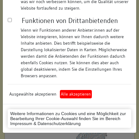
was wir noch verbessern können, um die Qualität unserer
Hausnummer:
19
Website fortlaufend zu steigern.
Funktionen von Drittanbietenden
Postleitzahl:
78462
Wenn wir Funktionen anderer Anbieter:innen auf der
Stadt-Teilort:
Konstanz
Website integrieren, können wir Ihnen dadurch weitere
Inhalte anbieten. Dies betrifft beispielsweise die
Regierungsbezirk:
Freiburg
Darstellung lokalisierter Daten in Karten. Möglicherweise
werden damit die Anbietenden der Funktionen dadurch
Kreis:
Konstanz (Landkreis)
ebenfalls Cookies nutzen. Sie können dies aber auch
global deaktivieren, indem Sie die Einstellungen Ihres
Wohnplatzschlüssel:
8335043012
Browsers anpassen.
Flurstücknummer:
keine
Ausgewählte akzeptieren
Alle akzeptieren
Historischer Straßenname:
keiner
Historische Gebäudenummer:
keine
Weitere Informationen zu Cookies und eine Möglichkeit zur
Bearbeitung Ihrer Cookie-Auswahl finden Sie im Bereich
Lage des Wohnplatzes:
Impressum & Datenschutzerklärung