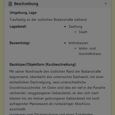
Beschreibung
Umgebung, Lage:
Traufseitig an der südlichen Bodanstraße stehend.
Lagedetail:
Siedlung
Stadt
Bauwerkstyp:
Wohnbauten
Wohn- und
Geschäftshaus
Baukörper/Objektform (Kurzbeschreibung):
Mit seiner Nordtraufe den südlichen Rand der Bodanstraße
begrenzend, überdacht das untersuchte Dachwerk, mit einer
einheitlichen Dachneigung, zwei unterschiedliche
Grundrisszuschnitte. Im Osten sind dies ein tief in die Parzelle
reichender, langgezogener Gebäudeteil, an den sich nach
Westen hin ein kleiner gedrungener Gebäudeteil mit hoch
aufragender Massivwand als rückwärtiger Abschluss
anschließt.
Insgesamt zwei Dachgeschosse und einen Spitzboden