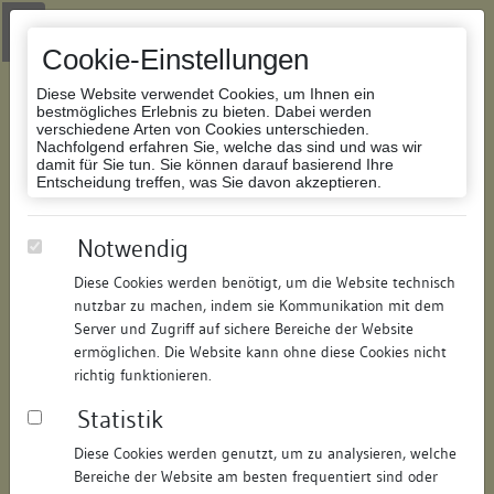
Zur Navigation springen
Zum Inhalt der Website springen
Login
|
Schriftgröße anpassen
|
Kontakt
|
Handbuch
|
Impressum
& Datenschutzerklärung
Cookie-Einstellungen
Diese Website verwendet Cookies, um Ihnen ein
bestmögliches Erlebnis zu bieten. Dabei werden
verschiedene Arten von Cookies unterschieden.
Nachfolgend erfahren Sie, welche das sind und was wir
Datenbank Bauforschung/Restaurierung
damit für Sie tun. Sie können darauf basierend Ihre
Entscheidung treffen, was Sie davon akzeptieren.
Wohnhaus (Anmerkungen zu
Notwendig
einer nachträglich eingebauten
Diese Cookies werden benötigt, um die Website technisch
Kammer)
nutzbar zu machen, indem sie Kommunikation mit dem
Server und Zugriff auf sichere Bereiche der Website
ermöglichen. Die Website kann ohne diese Cookies nicht
ID:
207356714012
/
Datum:
11.01.2016
richtig funktionieren.
Datenbestand:
Bauforschung und Restaurierung
Statistik
Als PDF herunterladen:
Alle Inhalte dieser Seite:
/
Diese Cookies werden genutzt, um zu analysieren, welche
Bereiche der Website am besten frequentiert sind oder