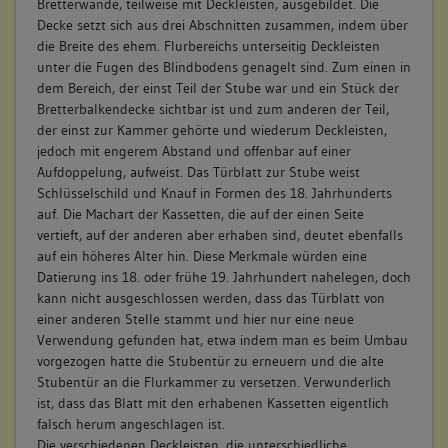
Bretterwände, teilweise mit Deckleisten, ausgebildet. Die
Decke setzt sich aus drei Abschnitten zusammen, indem über
die Breite des ehem. Flurbereichs unterseitig Deckleisten
unter die Fugen des Blindbodens genagelt sind. Zum einen in
dem Bereich, der einst Teil der Stube war und ein Stück der
Bretterbalkendecke sichtbar ist und zum anderen der Teil,
der einst zur Kammer gehörte und wiederum Deckleisten,
jedoch mit engerem Abstand und offenbar auf einer
Aufdoppelung, aufweist. Das Türblatt zur Stube weist
Schlüsselschild und Knauf in Formen des 18. Jahrhunderts
auf. Die Machart der Kassetten, die auf der einen Seite
vertieft, auf der anderen aber erhaben sind, deutet ebenfalls
auf ein höheres Alter hin. Diese Merkmale würden eine
Datierung ins 18. oder frühe 19. Jahrhundert nahelegen, doch
kann nicht ausgeschlossen werden, dass das Türblatt von
einer anderen Stelle stammt und hier nur eine neue
Verwendung gefunden hat, etwa indem man es beim Umbau
vorgezogen hatte die Stubentür zu erneuern und die alte
Stubentür an die Flurkammer zu versetzen. Verwunderlich
ist, dass das Blatt mit den erhabenen Kassetten eigentlich
falsch herum angeschlagen ist.
Die verschiedenen Deckleisten, die unterschiedliche