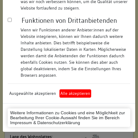
was wir noch verbessern können, um die Qualität unserer
Objektdaten
Website fortlaufend zu steigern.
Straße:
Hofgasse
Funktionen von Drittanbietenden
Hausnummer:
1
Wenn wir Funktionen anderer Anbieter:innen auf der
Website integrieren, können wir Ihnen dadurch weitere
Postleitzahl:
78652
Inhalte anbieten. Dies betrifft beispielsweise die
Stadt-Teilort:
Deißlingen-Laufen
Darstellung lokalisierter Daten in Karten. Möglicherweise
werden damit die Anbietenden der Funktionen dadurch
ebenfalls Cookies nutzen. Sie können dies aber auch
Regierungsbezirk:
Freiburg
global deaktivieren, indem Sie die Einstellungen Ihres
Browsers anpassen.
Kreis:
Rottweil (Landkreis)
Wohnplatzschlüssel:
8325072006
Ausgewählte akzeptieren
Alle akzeptieren
Flurstücknummer:
keine
Weitere Informationen zu Cookies und eine Möglichkeit zur
Historischer Straßenname:
keiner
Bearbeitung Ihrer Cookie-Auswahl finden Sie im Bereich
Impressum & Datenschutzerklärung
Historische Gebäudenummer:
keine
Lage des Wohnplatzes: