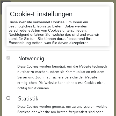
Zur Navigation springen
Zum Inhalt der Website springen
Login
|
Schriftgröße anpassen
|
Kontakt
|
Handbuch
|
Impressum
& Datenschutzerklärung
Cookie-Einstellungen
Diese Website verwendet Cookies, um Ihnen ein
bestmögliches Erlebnis zu bieten. Dabei werden
verschiedene Arten von Cookies unterschieden.
Nachfolgend erfahren Sie, welche das sind und was wir
Datenbank Bauforschung/Restaurierung
damit für Sie tun. Sie können darauf basierend Ihre
Entscheidung treffen, was Sie davon akzeptieren.
Wohnhaus
Notwendig
Diese Cookies werden benötigt, um die Website technisch
ID:
203518481512
/
Datum:
20.10.2011
nutzbar zu machen, indem sie Kommunikation mit dem
Datenbestand:
Bauforschung
Server und Zugriff auf sichere Bereiche der Website
ermöglichen. Die Website kann ohne diese Cookies nicht
Als PDF herunterladen:
richtig funktionieren.
Alle Inhalte dieser Seite:
/
Statistik
Objektdaten
Diese Cookies werden genutzt, um zu analysieren, welche
Bereiche der Website am besten frequentiert sind oder
Straße:
Rosgartenstraße