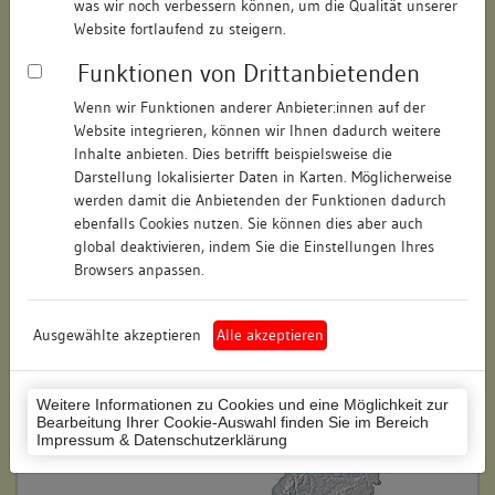
was wir noch verbessern können, um die Qualität unserer
Hausnummer:
10
Website fortlaufend zu steigern.
Funktionen von Drittanbietenden
Postleitzahl:
78426
Wenn wir Funktionen anderer Anbieter:innen auf der
Stadt-Teilort:
Konstanz
Website integrieren, können wir Ihnen dadurch weitere
Inhalte anbieten. Dies betrifft beispielsweise die
Regierungsbezirk:
Freiburg
Darstellung lokalisierter Daten in Karten. Möglicherweise
werden damit die Anbietenden der Funktionen dadurch
Kreis:
Konstanz (Landkreis)
ebenfalls Cookies nutzen. Sie können dies aber auch
global deaktivieren, indem Sie die Einstellungen Ihres
Wohnplatzschlüssel:
8335043012
Browsers anpassen.
Flurstücknummer:
keine
Ausgewählte akzeptieren
Alle akzeptieren
Historischer Straßenname:
keiner
Historische Gebäudenummer:
keine
Weitere Informationen zu Cookies und eine Möglichkeit zur
Bearbeitung Ihrer Cookie-Auswahl finden Sie im Bereich
Lage des Wohnplatzes:
Impressum & Datenschutzerklärung