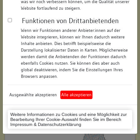
was wir noch verbessern können, um die Qualität unserer
Straße:
Neue Straße
Website fortlaufend zu steigern.
Hausnummer:
keine
Funktionen von Drittanbietenden
Postleitzahl:
89073
Wenn wir Funktionen anderer Anbieter:innen auf der
Website integrieren, können wir Ihnen dadurch weitere
Stadt-Teilort:
Ulm
Inhalte anbieten. Dies betrifft beispielsweise die
Darstellung lokalisierter Daten in Karten. Möglicherweise
werden damit die Anbietenden der Funktionen dadurch
Regierungsbezirk:
Tübingen
ebenfalls Cookies nutzen. Sie können dies aber auch
global deaktivieren, indem Sie die Einstellungen Ihres
Kreis:
Ulm (Stadtkreis)
Browsers anpassen.
Wohnplatzschlüssel:
8421000028
Flurstücknummer:
keine
Ausgewählte akzeptieren
Alle akzeptieren
Historischer Straßenname:
Köpfingergasse
Weitere Informationen zu Cookies und eine Möglichkeit zur
Historische Gebäudenummer:
5; A 139
Bearbeitung Ihrer Cookie-Auswahl finden Sie im Bereich
Impressum & Datenschutzerklärung
Lage des Wohnplatzes: