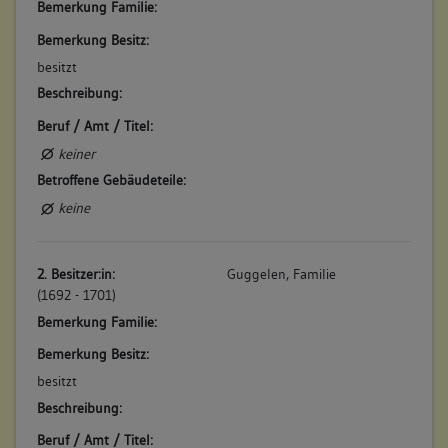
Bemerkung Familie:
Bemerkung Besitz:
3. Bauphase:
besitzt
(1714)
Beschreibung:
1714 wurde laut Bau- und Feuergeschworenen-
Amtsprotokollen ein „Anbäulen" im Hof mit
Beruf / Amt / Titel:
Verbindungsgang zum Haus erstellt.
keiner
Betroffene Gebäudeteile:
Betroffene Gebäudeteile:
Anbau
keine
4. Bauphase:
2. Besitzer:in:
Guggelen, Familie
(1732)
(1692 - 1701)
1732 wurde eine Gerechtigkeit für einen Kessel im Hof
Bemerkung Familie:
reserviert.
Bemerkung Besitz:
Betroffene Gebäudeteile:
besitzt
keine
Beschreibung:
Beruf / Amt / Titel: