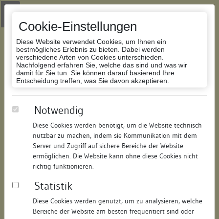
Zur Navigation springen
Zum Inhalt der Website springen
Login
|
Schriftgröße anpassen
|
Kontakt
|
Handbuch
|
Impressum
& Datenschutzerklärung
Cookie-Einstellungen
Diese Website verwendet Cookies, um Ihnen ein
bestmögliches Erlebnis zu bieten. Dabei werden
verschiedene Arten von Cookies unterschieden.
Nachfolgend erfahren Sie, welche das sind und was wir
Datenbank Bauforschung/Restaurierung
damit für Sie tun. Sie können darauf basierend Ihre
Entscheidung treffen, was Sie davon akzeptieren.
abgegangenes Wohnhaus (A
Notwendig
139/ Köpfingergasse 5)
Diese Cookies werden benötigt, um die Website technisch
nutzbar zu machen, indem sie Kommunikation mit dem
ID:
192947439511
/
Datum:
08.01.2018
Server und Zugriff auf sichere Bereiche der Website
Datenbestand:
Bauforschung
ermöglichen. Die Website kann ohne diese Cookies nicht
richtig funktionieren.
Als PDF herunterladen:
Statistik
Alle Inhalte dieser Seite:
/
Diese Cookies werden genutzt, um zu analysieren, welche
Objektdaten
Bereiche der Website am besten frequentiert sind oder