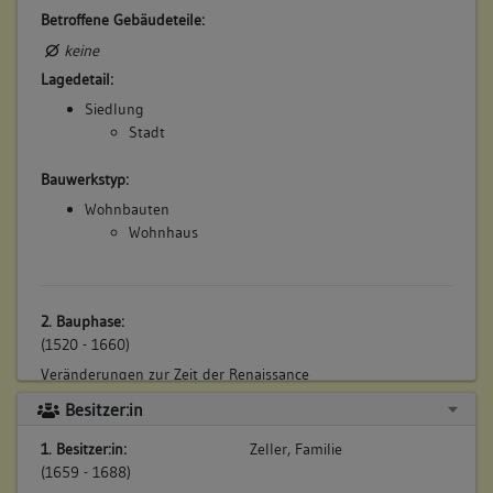
Betroffene Gebäudeteile:
keine
Lagedetail:
Siedlung
Stadt
Bauwerkstyp:
Wohnbauten
Wohnhaus
2. Bauphase:
(1520 - 1660)
Veränderungen zur Zeit der Renaissance
Betroffene Gebäudeteile:
Besitzer:in
Erdgeschoss
1. Besitzer:in:
Zeller, Familie
Obergeschoss(e)
(1659 - 1688)