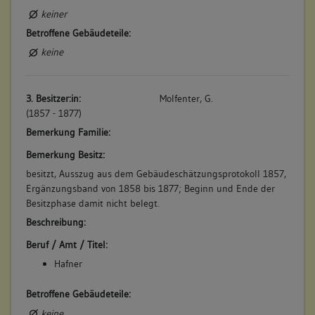
5. Bauphase:
keiner
(1836)
Betroffene Gebäudeteile:
Hafherofen
keine
Betroffene Gebäudeteile:
keine
3. Besitzer:in:
Molfenter, G.
(1857 - 1877)
6. Bauphase:
Bemerkung Familie:
(1936)
Bemerkung Besitz:
1936 Kläranlage und unterirdischer Lagerraum
besitzt, Ausszug aus dem Gebäudeschätzungsprotokoll 1857,
Betroffene Gebäudeteile:
Ergänzungsband von 1858 bis 1877; Beginn und Ende der
Untergeschoss(e)
Besitzphase damit nicht belegt.
Beschreibung:
Beruf / Amt / Titel:
7. Bauphase:
Hafner
(1944)
Zerstörung des Wohnhauses
Betroffene Gebäudeteile:
Betroffene Gebäudeteile:
keine