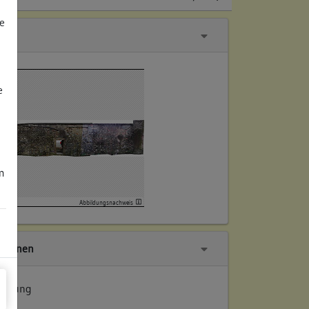
e
e
m
Abbildungsnachweis
tionen
suchung