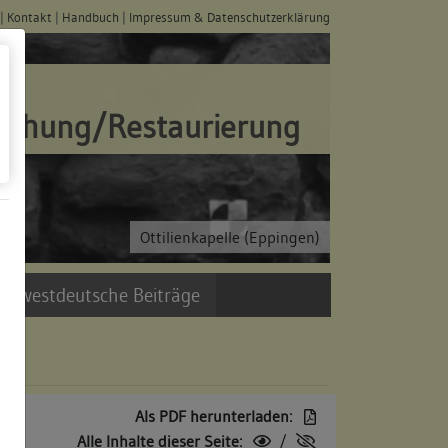
|
Kontakt
|
Handbuch
|
Impressum & Datenschutzerklärung
schung/Restaurierung
Ottilienkapelle (Eppingen)
üdwestdeutsche Beiträge
Als PDF herunterladen:
Alle Inhalte dieser Seite:
/