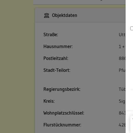
Objektdaten
Straße:
Utteng
Hausnummer:
1 + 3
Postleitzahl:
88630
Stadt-Teilort:
Pfulle
Regierungsbezirk:
Tübin
Kreis:
Sigmar
Wohnplatzschlüssel:
84370
Flurstücknummer:
428 un