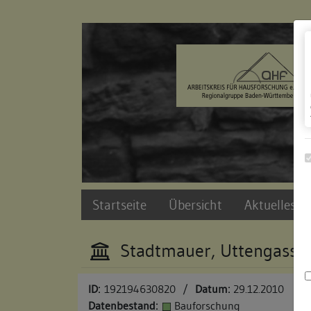
Zur Navigation springen
Zum Inhalt der Website springen
Startseite
Übersicht
Aktuelles u
Stadtmauer, Uttengasse 
ID:
192194630820
/
Datum:
29.12.2010
Datenbestand:
Bauforschung