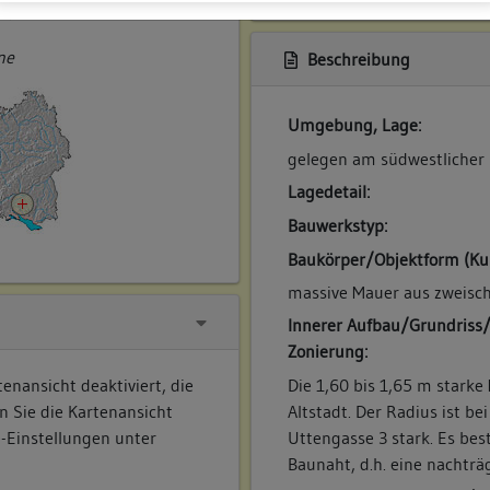
ner
ne
Beschreibung
Umgebung, Lage:
gelegen am südwestlicher 
Lagedetail:
Bauwerkstyp:
Baukörper/Objektform (Ku
massive Mauer aus zweis
Innerer Aufbau/Grundriss
Zonierung:
Die 1,60 bis 1,65 m starke 
enansicht deaktiviert, die
Altstadt. Der Radius ist be
n Sie die Kartenansicht
Uttengasse 3 stark. Es bes
e-Einstellungen unter
Baunaht, d.h. eine nachtr