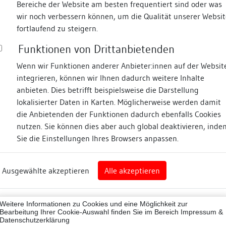
Bereiche der Website am besten frequentiert sind oder was
wir noch verbessern können, um die Qualität unserer Websit
Fotos
fortlaufend zu steigern.
Funktionen von Drittanbietenden
asse
Wenn wir Funktionen anderer Anbieter:innen auf der Websit
integrieren, können wir Ihnen dadurch weitere Inhalte
anbieten. Dies betrifft beispielsweise die Darstellung
lokalisierter Daten in Karten. Möglicherweise werden damit
die Anbietenden der Funktionen dadurch ebenfalls Cookies
ndorf
nutzen. Sie können dies aber auch global deaktivieren, inde
Sie die Einstellungen Ihres Browsers anpassen.
Abbildungsnachweis
gen
Ausgewählte akzeptieren
Alle akzeptieren
ingen (Landkreis)
Zugeordnete Dokumenta
88024
Weitere Informationen zu Cookies und eine Möglichkeit zur
Bauhistorische Unter
d 429
Bearbeitung Ihrer Cookie-Auswahl finden Sie im Bereich
Impressum &
Datenschutzerklärung