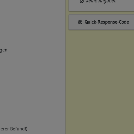
keine Angaben
Quick-Response-Code
agen
erer Befund!)