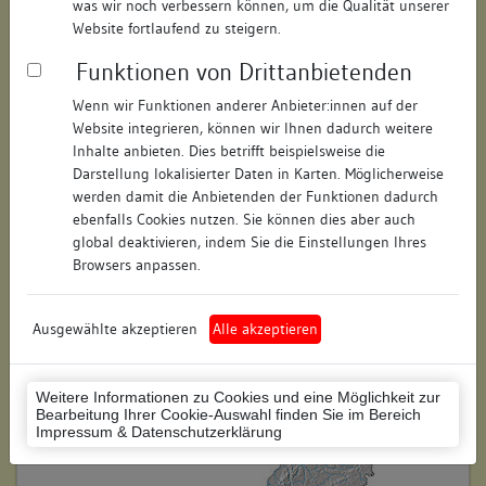
was wir noch verbessern können, um die Qualität unserer
Hausnummer:
14
Website fortlaufend zu steigern.
Funktionen von Drittanbietenden
Postleitzahl:
78426
Wenn wir Funktionen anderer Anbieter:innen auf der
Stadt-Teilort:
Konstanz
Website integrieren, können wir Ihnen dadurch weitere
Inhalte anbieten. Dies betrifft beispielsweise die
Regierungsbezirk:
Freiburg
Darstellung lokalisierter Daten in Karten. Möglicherweise
werden damit die Anbietenden der Funktionen dadurch
Kreis:
Konstanz (Landkreis)
ebenfalls Cookies nutzen. Sie können dies aber auch
global deaktivieren, indem Sie die Einstellungen Ihres
Wohnplatzschlüssel:
8335043012
Browsers anpassen.
Flurstücknummer:
keine
Ausgewählte akzeptieren
Alle akzeptieren
Historischer Straßenname:
keiner
Historische Gebäudenummer:
keine
Weitere Informationen zu Cookies und eine Möglichkeit zur
Bearbeitung Ihrer Cookie-Auswahl finden Sie im Bereich
Lage des Wohnplatzes:
Impressum & Datenschutzerklärung