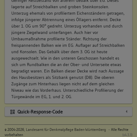
Geringer Restbestand von älterem Gebälk über EG. Dieses
lagerte auf Streichbalken und groben Steinkonsolen.
Unterzug ehemals von profiliertem Eichenständern getragen,
infolge jüngerer Abtrennung eines Öllagers entfernt. Decke
über 1. OG um 90° gedreht. Unterzug vorhanden und durch
jüngere Ziegelwand unterfangen. Auch hier vor
Umbaumaßnahme profilierte Ständer. Richtung der
freispannenden Balken wie im EG. Auflager auf Streichbalken
und Konsolen. Das Gebälk über dem 3. OG ist heute
ausgewechselt. Wie in den unteren Geschossen handelt es
sich um Rundbalken die an der Ober- und Unterseite etwas
begradigt waren. Ein Balken dieser Decke wird nach Aussage
des Hausbesitzers als Sitzbank genutzt (D8). Die oberen
Zugänge zum Hinterhaus liegen nicht auf dem gleichen
Niveau wie das Vorderhaus. Unterschiedliche Profilierung der
Türgewände im EG, 1. und 2. OG.
Quick-Response-Code
©
2004-2026,
Landesamt für Denkmalpflege Baden-Württemberg
- Alle Rechte
vorbehalten
(v4.3.3)