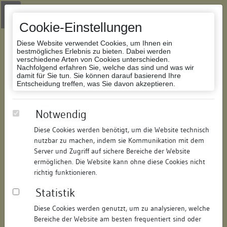
Zur Navigation springen
Zum Inhalt der Website springen
Login
|
Schriftgröße anpassen
|
Kontakt
|
Handbuch
|
Impressum
& Datenschutzerklärung
Cookie-Einstellungen
Diese Website verwendet Cookies, um Ihnen ein
bestmögliches Erlebnis zu bieten. Dabei werden
verschiedene Arten von Cookies unterschieden.
Nachfolgend erfahren Sie, welche das sind und was wir
Datenbank Bauforschung/Restaurierung
damit für Sie tun. Sie können darauf basierend Ihre
Entscheidung treffen, was Sie davon akzeptieren.
Wohnhaus
Notwendig
Diese Cookies werden benötigt, um die Website technisch
ID:
185614047115
/
Datum:
11.10.2011
nutzbar zu machen, indem sie Kommunikation mit dem
Datenbestand:
Bauforschung
Server und Zugriff auf sichere Bereiche der Website
ermöglichen. Die Website kann ohne diese Cookies nicht
Als PDF herunterladen:
richtig funktionieren.
Alle Inhalte dieser Seite:
/
Statistik
Objektdaten
Diese Cookies werden genutzt, um zu analysieren, welche
Bereiche der Website am besten frequentiert sind oder
Straße:
Münzgasse