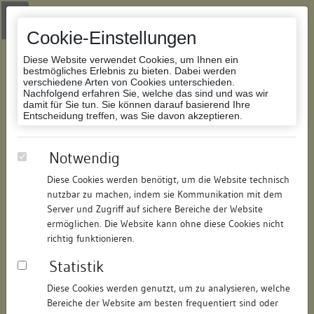
Zur Navigation springen
Zum Inhalt der Website springen
Login
|
Schriftgröße anpassen
|
Kontakt
|
Handbuch
|
Impressum
& Datenschutzerklärung
Cookie-Einstellungen
Diese Website verwendet Cookies, um Ihnen ein
bestmögliches Erlebnis zu bieten. Dabei werden
verschiedene Arten von Cookies unterschieden.
Nachfolgend erfahren Sie, welche das sind und was wir
Datenbank Bauforschung/Restaurierung
damit für Sie tun. Sie können darauf basierend Ihre
Entscheidung treffen, was Sie davon akzeptieren.
Trunzerhaus
Notwendig
Diese Cookies werden benötigt, um die Website technisch
ID:
184200768914
/
Datum:
01.10.2013
nutzbar zu machen, indem sie Kommunikation mit dem
Datenbestand:
Bauforschung
Server und Zugriff auf sichere Bereiche der Website
ermöglichen. Die Website kann ohne diese Cookies nicht
Als PDF herunterladen:
richtig funktionieren.
Alle Inhalte dieser Seite:
/
Statistik
Objektdaten
Diese Cookies werden genutzt, um zu analysieren, welche
Bereiche der Website am besten frequentiert sind oder
Straße:
Kellereistraße