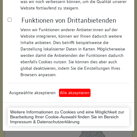
was wir noch verbessern können, um die Qualität unserer
Hausnummer:
27
Website fortlaufend zu steigern.
Funktionen von Drittanbietenden
Postleitzahl:
74722
Wenn wir Funktionen anderer Anbieter:innen auf der
Stadt-Teilort:
Buchen
Website integrieren, können wir Ihnen dadurch weitere
Inhalte anbieten. Dies betrifft beispielsweise die
Regierungsbezirk:
Karlsruhe
Darstellung lokalisierter Daten in Karten. Möglicherweise
werden damit die Anbietenden der Funktionen dadurch
Kreis:
Neckar-Odenwald-Kreis
ebenfalls Cookies nutzen. Sie können dies aber auch
(Landkreis)
global deaktivieren, indem Sie die Einstellungen Ihres
Browsers anpassen.
Wohnplatzschlüssel:
8225014003
Flurstücknummer:
keine
Ausgewählte akzeptieren
Alle akzeptieren
Historischer Straßenname:
keiner
Weitere Informationen zu Cookies und eine Möglichkeit zur
Historische Gebäudenummer:
keine
Bearbeitung Ihrer Cookie-Auswahl finden Sie im Bereich
Impressum & Datenschutzerklärung
Lage des Wohnplatzes: