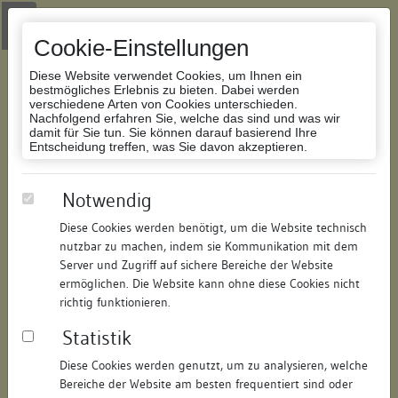
Zur Navigation springen
Zum Inhalt der Website springen
Login
|
Schriftgröße anpassen
|
Kontakt
|
Handbuch
|
Impressum
& Datenschutzerklärung
Cookie-Einstellungen
Diese Website verwendet Cookies, um Ihnen ein
bestmögliches Erlebnis zu bieten. Dabei werden
verschiedene Arten von Cookies unterschieden.
Nachfolgend erfahren Sie, welche das sind und was wir
Datenbank Bauforschung/Restaurierung
damit für Sie tun. Sie können darauf basierend Ihre
Entscheidung treffen, was Sie davon akzeptieren.
Wohn- und Geschäftshaus
Notwendig
Diese Cookies werden benötigt, um die Website technisch
ID:
182797391611
/
Datum:
20.02.2019
nutzbar zu machen, indem sie Kommunikation mit dem
Datenbestand:
Bauforschung und Restaurierung
Server und Zugriff auf sichere Bereiche der Website
ermöglichen. Die Website kann ohne diese Cookies nicht
Als PDF herunterladen:
richtig funktionieren.
Alle Inhalte dieser Seite:
/
Statistik
Objektdaten
Diese Cookies werden genutzt, um zu analysieren, welche
Bereiche der Website am besten frequentiert sind oder
Straße:
Neugasse