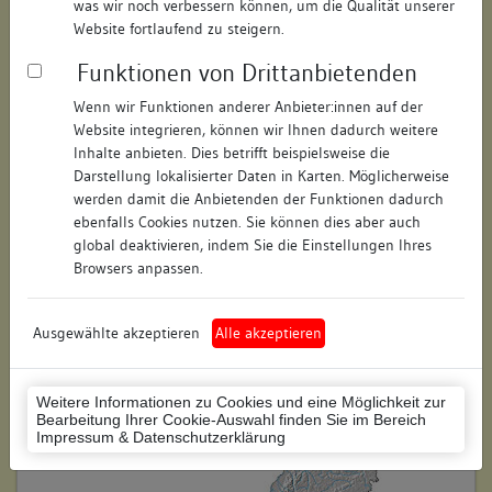
was wir noch verbessern können, um die Qualität unserer
Hausnummer:
17
Website fortlaufend zu steigern.
Funktionen von Drittanbietenden
Postleitzahl:
78426
Wenn wir Funktionen anderer Anbieter:innen auf der
Stadt-Teilort:
Konstanz
Website integrieren, können wir Ihnen dadurch weitere
Inhalte anbieten. Dies betrifft beispielsweise die
Regierungsbezirk:
Freiburg
Darstellung lokalisierter Daten in Karten. Möglicherweise
werden damit die Anbietenden der Funktionen dadurch
Kreis:
Konstanz (Landkreis)
ebenfalls Cookies nutzen. Sie können dies aber auch
global deaktivieren, indem Sie die Einstellungen Ihres
Wohnplatzschlüssel:
8335043012
Browsers anpassen.
Flurstücknummer:
keine
Ausgewählte akzeptieren
Alle akzeptieren
Historischer Straßenname:
keiner
Historische Gebäudenummer:
keine
Weitere Informationen zu Cookies und eine Möglichkeit zur
Bearbeitung Ihrer Cookie-Auswahl finden Sie im Bereich
Lage des Wohnplatzes:
Impressum & Datenschutzerklärung