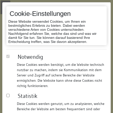
Zur Navigation springen
Zum Inhalt der Website springen
Login
|
Schriftgröße anpassen
|
Kontakt
|
Handbuch
|
Impressum
& Datenschutzerklärung
Cookie-Einstellungen
Diese Website verwendet Cookies, um Ihnen ein
bestmögliches Erlebnis zu bieten. Dabei werden
verschiedene Arten von Cookies unterschieden.
Nachfolgend erfahren Sie, welche das sind und was wir
Datenbank Bauforschung/Restaurierung
damit für Sie tun. Sie können darauf basierend Ihre
Entscheidung treffen, was Sie davon akzeptieren.
Wohnhaus
Notwendig
Diese Cookies werden benötigt, um die Website technisch
ID:
190366438318
/
Datum:
02.11.2011
nutzbar zu machen, indem sie Kommunikation mit dem
Datenbestand:
Bauforschung
Server und Zugriff auf sichere Bereiche der Website
ermöglichen. Die Website kann ohne diese Cookies nicht
Als PDF herunterladen:
richtig funktionieren.
Alle Inhalte dieser Seite:
/
Statistik
Objektdaten
Diese Cookies werden genutzt, um zu analysieren, welche
Bereiche der Website am besten frequentiert sind oder
Straße:
Zollernstraße