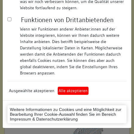
was wir noch verbessern können, um die Qualität unserer
Hausnummer:
19
Website fortlaufend zu steigern.
Funktionen von Drittanbietenden
Postleitzahl:
78426
Wenn wir Funktionen anderer Anbieter:innen auf der
Stadt-Teilort:
Konstanz
Website integrieren, können wir Ihnen dadurch weitere
Inhalte anbieten. Dies betrifft beispielsweise die
Regierungsbezirk:
Freiburg
Darstellung lokalisierter Daten in Karten. Möglicherweise
werden damit die Anbietenden der Funktionen dadurch
Kreis:
Konstanz (Landkreis)
ebenfalls Cookies nutzen. Sie können dies aber auch
global deaktivieren, indem Sie die Einstellungen Ihres
Wohnplatzschlüssel:
8335043012
Browsers anpassen.
Flurstücknummer:
keine
Ausgewählte akzeptieren
Alle akzeptieren
Historischer Straßenname:
keiner
Historische Gebäudenummer:
keine
Weitere Informationen zu Cookies und eine Möglichkeit zur
Bearbeitung Ihrer Cookie-Auswahl finden Sie im Bereich
Lage des Wohnplatzes:
Impressum & Datenschutzerklärung