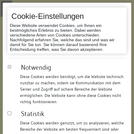
Zur Navigation springen
Zum Inhalt der Website springen
Login
|
Schriftgröße anpassen
|
Kontakt
|
Handbuch
|
Impressum
& Datenschutzerklärung
Cookie-Einstellungen
Diese Website verwendet Cookies, um Ihnen ein
bestmögliches Erlebnis zu bieten. Dabei werden
verschiedene Arten von Cookies unterschieden.
Nachfolgend erfahren Sie, welche das sind und was wir
Datenbank Bauforschung/Restaurierung
damit für Sie tun. Sie können darauf basierend Ihre
Entscheidung treffen, was Sie davon akzeptieren.
Spital-Wirtschaftsbau
Notwendig
Diese Cookies werden benötigt, um die Website technisch
ID:
173073735819
/
Datum:
29.04.2015
nutzbar zu machen, indem sie Kommunikation mit dem
Datenbestand:
Bauforschung
Server und Zugriff auf sichere Bereiche der Website
ermöglichen. Die Website kann ohne diese Cookies nicht
Als PDF herunterladen:
richtig funktionieren.
Alle Inhalte dieser Seite:
/
Statistik
Objektdaten
Diese Cookies werden genutzt, um zu analysieren, welche
Bereiche der Website am besten frequentiert sind oder
Straße:
Bachstraße