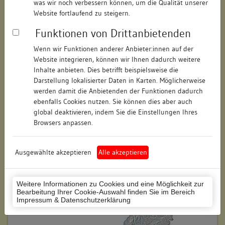
was wir noch verbessern können, um die Qualität unserer
Hausnummer:
57
Website fortlaufend zu steigern.
Funktionen von Drittanbietenden
Postleitzahl:
88212
Wenn wir Funktionen anderer Anbieter:innen auf der
Stadt-Teilort:
Ravensburg
Website integrieren, können wir Ihnen dadurch weitere
Inhalte anbieten. Dies betrifft beispielsweise die
Regierungsbezirk:
Tübingen
Darstellung lokalisierter Daten in Karten. Möglicherweise
werden damit die Anbietenden der Funktionen dadurch
Kreis:
Ravensburg (Landkreis)
ebenfalls Cookies nutzen. Sie können dies aber auch
global deaktivieren, indem Sie die Einstellungen Ihres
Wohnplatzschlüssel:
8436064109
Browsers anpassen.
Flurstücknummer:
keine
Ausgewählte akzeptieren
Alle akzeptieren
Historischer Straßenname:
keiner
Historische Gebäudenummer:
keine
Weitere Informationen zu Cookies und eine Möglichkeit zur
Bearbeitung Ihrer Cookie-Auswahl finden Sie im Bereich
Lage des Wohnplatzes:
Impressum & Datenschutzerklärung