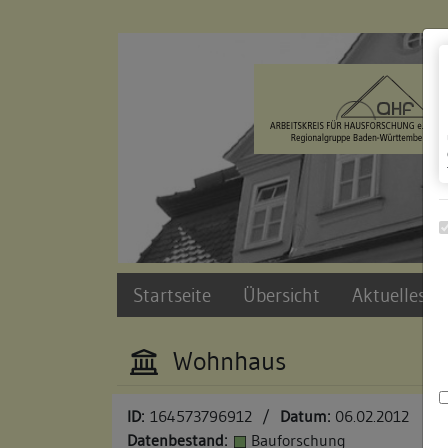
Zur Navigation springen
Zum Inhalt der Website springen
Startseite
Übersicht
Aktuelles u
Wohnhaus
ID:
164573796912
/
Datum:
06.02.2012
Datenbestand:
Bauforschung