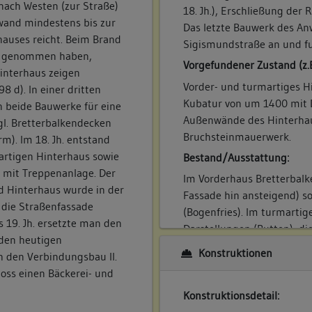
 nach Westen (zur Straße)
18. Jh.), Erschließung de
wand mindestens bis zur
Das letzte Bauwerk des An
auses reicht. Beim Brand
Sigismundstraße an und fu
en genommen haben,
Vorgefundener Zustand (z.
Hinterhaus zeigen
Vorder- und turmartiges Hi
d). In einer dritten
Kubatur von um 1400 mit D
en beide Bauwerke für eine
Außenwände des Hinterhaus
l. Bretterbalkendecken
Bruchsteinmauerwerk.
). Im 18. Jh. entstand
artigen Hinterhaus sowie
Bestand/Ausstattung:
 mit Treppenanlage. Der
Im Vorderhaus Bretterbalk
d Hinterhaus wurde in der
Fassade hin ansteigend) so
h die Straßenfassade
(Bogenfries). Im turmartig
es 19. Jh. ersetzte man den
Darstellungen (Putten), di
den heutigen
Jh.
Konstruktionen
 den Verbindungsbau II.
hoss einen Bäckerei- und
Konstruktionsdetail: