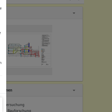
e
e
m
tionen
 Untersuchung
e / Bauforschung