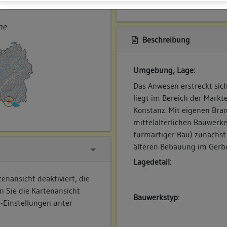
ner
ne
Beschreibung
Umgebung, Lage:
Das Anwesen erstreckt sic
liegt im Bereich der Markte
Konstanz. Mit eigenen Bra
mittelalterlichen Bauwerk
turmartiger Bau) zunächst
älteren Bebauung im Gerbe
Lagedetail:
enansicht deaktiviert, die
n Sie die Kartenansicht
Bauwerkstyp:
e-Einstellungen unter