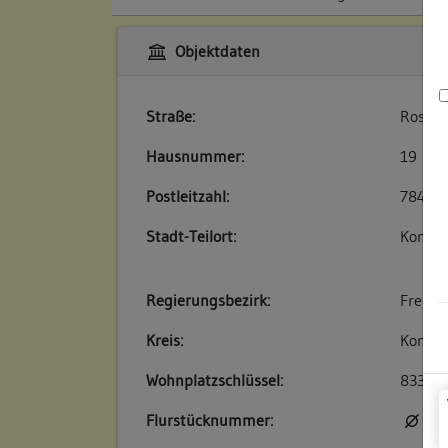
Objektdaten
Straße:
Rosgar
Hausnummer:
19
Postleitzahl:
78462
Stadt-Teilort:
Konsta
Regierungsbezirk:
Freibu
Kreis:
Konsta
Wohnplatzschlüssel:
83350
Flurstücknummer:
kei