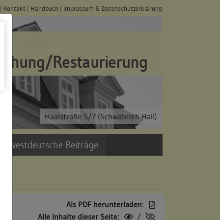
|
Kontakt
|
Handbuch
|
Impressum & Datenschutzerklärung
schung/Restaurierung
Haalstraße 5/7 (Schwäbisch Hall)
üdwestdeutsche Beiträge
Als PDF herunterladen:
Alle Inhalte dieser Seite:
/