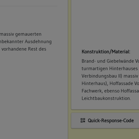
n, massiv gemauerten
unbekannter Ausdehnung
h vorhandene Rest des
Konstruktion/Material:
Brand- und Giebelwände V
turmartigen Hinterhauses 
Verbindungsbau II) massiv
Hinterhaus), Hoffassade V
Fachwerk, ebenso Hoffass
Leichtbaukonstruktion.
Quick-Response-Code