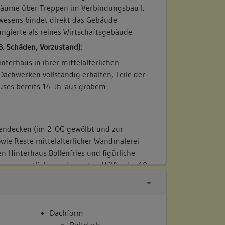
r Räume über Treppen im Verbindungsbau I.
wesens bindet direkt das Gebäude
ngierte als reines Wirtschaftsgebäude.
B. Schäden, Vorzustand):
nterhaus in ihrer mittelalterlichen
achwerken vollständig erhalten, Teile der
es bereits 14. Jh. aus grobem
endecken (im 2. OG gewölbt und zur
wie Reste mittelalterlicher Wandmalerei
en Hinterhaus Bollenfries und figürliche
ese vermutlich aus der ersten Hälfte des 18.
Dachform
Pultdach