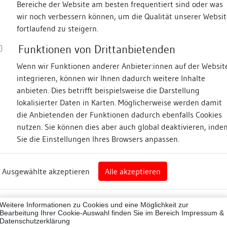
Bereiche der Website am besten frequentiert sind oder was
wir noch verbessern können, um die Qualität unserer Websit
Fotos
fortlaufend zu steigern.
Funktionen von Drittanbietenden
tenstraße
Wenn wir Funktionen anderer Anbieter:innen auf der Websit
integrieren, können wir Ihnen dadurch weitere Inhalte
anbieten. Dies betrifft beispielsweise die Darstellung
lokalisierter Daten in Karten. Möglicherweise werden damit
die Anbietenden der Funktionen dadurch ebenfalls Cookies
nz
nutzen. Sie können dies aber auch global deaktivieren, inde
Sie die Einstellungen Ihres Browsers anpassen.
Abbildungsnachweis
rg
Ausgewählte akzeptieren
Alle akzeptieren
nz (Landkreis)
Zugeordnete Dokumenta
43012
Weitere Informationen zu Cookies und eine Möglichkeit zur
Dendrochronologische
ne
Bearbeitung Ihrer Cookie-Auswahl finden Sie im Bereich
Impressum &
Datenschutzerklärung
Komplette Bauaufnahm