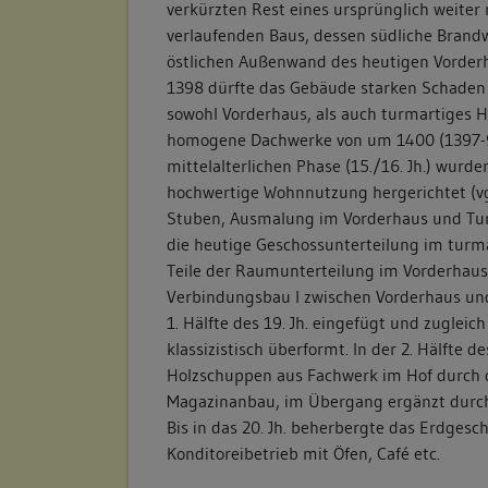
verkürzten Rest eines ursprünglich weiter
verlaufenden Baus, dessen südliche Brand
östlichen Außenwand des heutigen Vorderh
1398 dürfte das Gebäude starken Schad
sowohl Vorderhaus, als auch turmartiges 
homogene Dachwerke von um 1400 (1397-98 
mittelalterlichen Phase (15./16. Jh.) wurd
hochwertige Wohnnutzung hergerichtet (vg
Stuben, Ausmalung im Vorderhaus und Turm
die heutige Geschossunterteilung im turm
Teile der Raumunterteilung im Vorderhaus
Verbindungsbau I zwischen Vorderhaus un
1. Hälfte des 19. Jh. eingefügt und zugleic
klassizistisch überformt. In der 2. Hälfte d
Holzschuppen aus Fachwerk im Hof durch 
Magazinanbau, im Übergang ergänzt durch
Bis in das 20. Jh. beherbergte das Erdgesc
Konditoreibetrieb mit Öfen, Café etc.