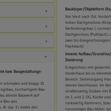
Baukörper/Objektform (Ku
Von West nach Ost: Vorderh
hohen Dachgeschoss (Krüp
Verbindungsbau I, turmart
Dachgeschoss (Pultdach), 
zwei bis dreigeschossigem 
Flachdach).
Innerer Aufbau/Grundriss
Zonierung:
Erdgeschoss mit gewerbli
te bzw. Baugestaltungs-
Vorderhaus bis zu kleinte
Bereich. Seitenzugang Ha
6 m schmalen und knapp 31
oberen Geschossen. Im Vo
dungsbau, turmartigem Bau
straßenseitig Stuben mit 
as älteste Bauwerk auf
im 1. und 2. OG, Küche un
ge Bau aus
rückwärtig Kammern, bzw.
Jh. dar. Er bildet den
turmartigen Bau Wohn- un