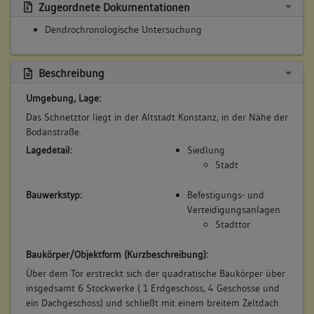
Zugeordnete Dokumentationen
Dendrochronologische Untersuchung
5. Bauphase:
(1976 - 1984)
Beschreibung
Fassade weitestgehend erneuert.
Quelle: Dehio
Umgebung, Lage:
Betroffene Gebäudeteile:
Das Schnetztor liegt in der Altstadt Konstanz, in der Nähe der
Bodanstraße.
Erdgeschoss
Obergeschoss(e)
Lagedetail:
Siedlung
Dachgeschoss(e)
Stadt
Bauwerkstyp:
Befestigungs- und
Verteidigungsanlagen
Stadttor
Baukörper/Objektform (Kurzbeschreibung):
Über dem Tor erstreckt sich der quadratische Baukörper über
insgedsamt 6 Stockwerke ( 1 Erdgeschoss, 4 Geschosse und
ein Dachgeschoss) und schließt mit einem breitem Zeltdach