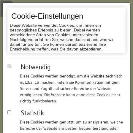
Zur Navigation springen
Zum Inhalt der Website springen
Login
|
Schriftgröße anpassen
|
Kontakt
|
Handbuch
|
Impressum
& Datenschutzerklärung
Cookie-Einstellungen
Diese Website verwendet Cookies, um Ihnen ein
bestmögliches Erlebnis zu bieten. Dabei werden
verschiedene Arten von Cookies unterschieden.
Nachfolgend erfahren Sie, welche das sind und was wir
Datenbank Bauforschung/Restaurierung
damit für Sie tun. Sie können darauf basierend Ihre
Entscheidung treffen, was Sie davon akzeptieren.
Schnetztor
Notwendig
Diese Cookies werden benötigt, um die Website technisch
ID:
160999030214
/
Datum:
16.09.2020
nutzbar zu machen, indem sie Kommunikation mit dem
Datenbestand:
Bauforschung und Restaurierung
Server und Zugriff auf sichere Bereiche der Website
ermöglichen. Die Website kann ohne diese Cookies nicht
Als PDF herunterladen:
richtig funktionieren.
Alle Inhalte dieser Seite:
/
Statistik
Objektdaten
Diese Cookies werden genutzt, um zu analysieren, welche
Bereiche der Website am besten frequentiert sind oder
Straße:
Hussenstraße