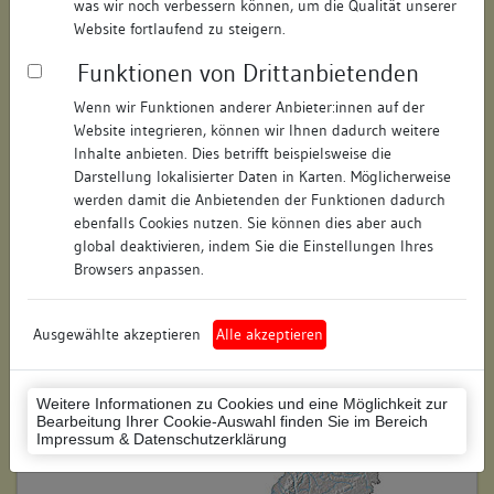
was wir noch verbessern können, um die Qualität unserer
Hausnummer:
68
Website fortlaufend zu steigern.
Funktionen von Drittanbietenden
Postleitzahl:
78462
Wenn wir Funktionen anderer Anbieter:innen auf der
Stadt-Teilort:
Konstanz
Website integrieren, können wir Ihnen dadurch weitere
Inhalte anbieten. Dies betrifft beispielsweise die
Regierungsbezirk:
Freiburg
Darstellung lokalisierter Daten in Karten. Möglicherweise
werden damit die Anbietenden der Funktionen dadurch
Kreis:
Konstanz (Landkreis)
ebenfalls Cookies nutzen. Sie können dies aber auch
global deaktivieren, indem Sie die Einstellungen Ihres
Wohnplatzschlüssel:
8335043012
Browsers anpassen.
Flurstücknummer:
keine
Ausgewählte akzeptieren
Alle akzeptieren
Historischer Straßenname:
keiner
Historische Gebäudenummer:
keine
Weitere Informationen zu Cookies und eine Möglichkeit zur
Bearbeitung Ihrer Cookie-Auswahl finden Sie im Bereich
Lage des Wohnplatzes:
Impressum & Datenschutzerklärung