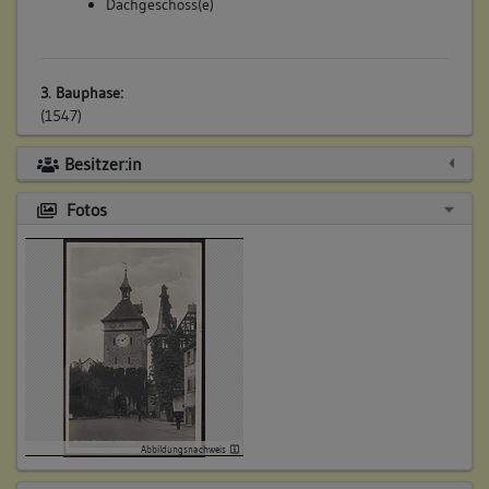
Dachgeschoss(e)
3. Bauphase:
(1547)
Um 1547, als Ersatz des Daches von 1328, wurde die
Besitzer:in
Türmerstube mit zugehörigem Spitzhelm (Zeltdach) erbaut
(d)
Fotos
Betroffene Gebäudeteile:
Dachgeschoss(e)
4. Bauphase:
(1688)
Um 1688 (d) wurde der obere Bereich des Spitzhelmes für
den Einbau des überstehenden Glockenturmes gekappt.
Betroffene Gebäudeteile:
Abbildungsnachweis
Dachgeschoss(e)