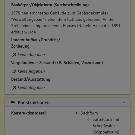
Bemerkung Familie:
Baukörper/Objektform (Kurzbeschreibung):
geb. Banger; Tochter des Martin Banger; Ehefrau des
1978 neu errichtetes Gebäude zum Gebäudekomplex
Ratsherrn Sebastian Rieger
"Verwaltungsbau" neben dem Rathaus gehörend. An der
Bemerkung Besitz:
Stelle eines abgebrochenen Hauses (Nägele Haus) das 1891
erbaut wurde.
besitzt
Innerer Aufbau/Grundriss/
Beschreibung:
Zonierung:
Beruf / Amt / Titel:
keine Angaben
keiner
Vorgefundener Zustand (z.B. Schäden, Vorzustand):
Betroffene Gebäudeteile:
keine Angaben
keine
Bestand/Ausstattung:
keine Angaben
7. Besitzer:in:
Neuffer, Conrad
(1731 - 1747)
Konstruktionen
Bemerkung Familie:
Konstruktionsdetail:
Dachform
Schwiegersohn des Sebastian Rieger
Satteldach mit
Bemerkung Besitz:
Schopfwalm
(Krüppelwalm)
kauft von Witwe Rieger