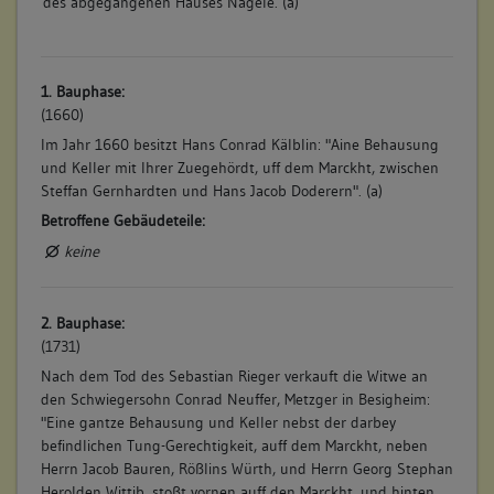
des abgegangenen Hauses Nägele. (a)
1. Bauphase:
(1660)
Im Jahr 1660 besitzt Hans Conrad Kälblin: "Aine Behausung
und Keller mit Ihrer Zuegehördt, uff dem Marckht, zwischen
Steffan Gernhardten und Hans Jacob Doderern". (a)
Betroffene Gebäudeteile:
keine
2. Bauphase:
(1731)
Nach dem Tod des Sebastian Rieger verkauft die Witwe an
den Schwiegersohn Conrad Neuffer, Metzger in Besigheim:
"Eine gantze Behausung und Keller nebst der darbey
befindlichen Tung-Gerechtigkeit, auff dem Marckht, neben
Herrn Jacob Bauren, Rößlins Würth, und Herrn Georg Stephan
Herolden Wittib, stoßt vornen auff den Marckht, und hinten