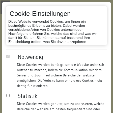
Zur Navigation springen
Zum Inhalt der Website springen
Login
|
Schriftgröße anpassen
|
Kontakt
|
Handbuch
|
Impressum
& Datenschutzerklärung
Cookie-Einstellungen
Diese Website verwendet Cookies, um Ihnen ein
bestmögliches Erlebnis zu bieten. Dabei werden
verschiedene Arten von Cookies unterschieden.
Nachfolgend erfahren Sie, welche das sind und was wir
Datenbank Bauforschung/Restaurierung
damit für Sie tun. Sie können darauf basierend Ihre
Entscheidung treffen, was Sie davon akzeptieren.
Verwaltungsgebäude
Notwendig
Diese Cookies werden benötigt, um die Website technisch
ID:
158951705314
/
Datum:
04.05.2016
nutzbar zu machen, indem sie Kommunikation mit dem
Datenbestand:
Bauforschung und Restaurierung
Server und Zugriff auf sichere Bereiche der Website
ermöglichen. Die Website kann ohne diese Cookies nicht
Als PDF herunterladen:
richtig funktionieren.
Alle Inhalte dieser Seite:
/
Statistik
Objektdaten
Diese Cookies werden genutzt, um zu analysieren, welche
Bereiche der Website am besten frequentiert sind oder
Straße:
Marktplatz