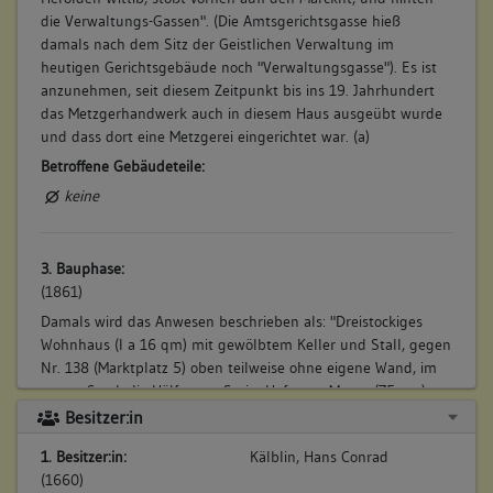
die Verwaltungs-Gassen". (Die Amtsgerichtsgasse hieß
damals nach dem Sitz der Geistlichen Verwaltung im
heutigen Gerichtsgebäude noch "Verwaltungsgasse"). Es ist
anzunehmen, seit diesem Zeitpunkt bis ins 19. Jahrhundert
das Metzgerhandwerk auch in diesem Haus ausgeübt wurde
und dass dort eine Metzgerei eingerichtet war. (a)
Betroffene Gebäudeteile:
keine
3. Bauphase:
(1861)
Damals wird das Anwesen beschrieben als: "Dreistockiges
Wohnhaus (l a 16 qm) mit gewölbtem Keller und Stall, gegen
Nr. 138 (Marktplatz 5) oben teilweise ohne eigene Wand, im
ersten Stock die Hälfte von Stein, Hof samt Mauer (75 qm),
auf dem Markt¬platz, neben Flaschner Melchior und Adam
Besitzer:in
Friedrich Fellger und Christoph Klingler". (a)
1. Besitzer:in:
Kälblin, Hans Conrad
Betroffene Gebäudeteile:
(1660)