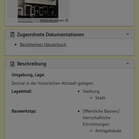
Betroffene Gebäudeteile:
keine
keine
Abbildungsnachweis
5. Besitzer:in:
Rieger, Sebastian
Zugeordnete Dokumentationen
(1720 - 1731)
Bemerkung Familie:
Besigheimer Häuserbuch
Bemerkung Besitz:
erwirbt von NN Banger
Beschreibung
Beschreibung:
Umgebung, Lage:
Beruf / Amt / Titel:
Zentral in der historischen Altstadt gelegen.
keiner
Lagedetail:
Siedlung
Betroffene Gebäudeteile:
Stadt
keine
Bauwerkstyp:
Öffentliche Bauten/
herrschaftliche
Einrichtungen
6. Besitzer:in:
Rieger, Maria Magdalena
Amtsgebäude
(1731)