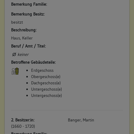
keine
Bemerkung Familie:
Bemerkung Besitz:
4. Bauphase:
besitzt
(1870)
Beschreibung:
Im Dezember des Jahres 1870 brennt es in dem Gebäude. (a)
Haus, Keller
Betroffene Gebäudeteile:
Beruf / Amt / Titel:
keine
keiner
Betroffene Gebäudeteile:
Erdgeschoss
5. Bauphase:
Obergeschoss(e)
(1880)
Dachgeschoss(e)
Am 26. Februar des Jahres 1880 kommt es zu einem Brand
Untergeschoss(e)
bei Schlosser Nagele.
Untergeschoss(e)
Betroffene Gebäudeteile:
keine
2. Besitzer:in:
Banger, Martin
(1660 - 1720)
6. Bauphase:
(1889)