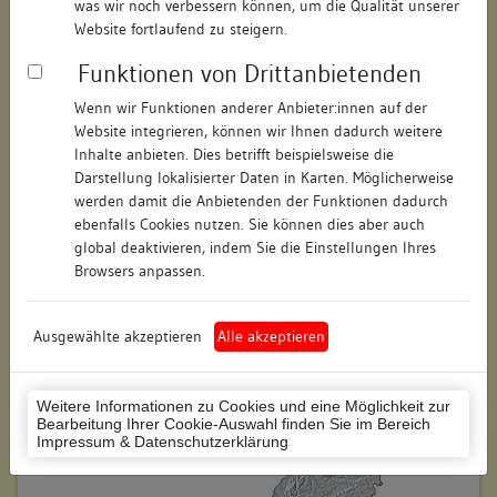
was wir noch verbessern können, um die Qualität unserer
Hausnummer:
7
Website fortlaufend zu steigern.
Funktionen von Drittanbietenden
Postleitzahl:
74354
Wenn wir Funktionen anderer Anbieter:innen auf der
Stadt-Teilort:
Besigheim
Website integrieren, können wir Ihnen dadurch weitere
Inhalte anbieten. Dies betrifft beispielsweise die
Regierungsbezirk:
Stuttgart
Darstellung lokalisierter Daten in Karten. Möglicherweise
werden damit die Anbietenden der Funktionen dadurch
Kreis:
Ludwigsburg (Landkreis)
ebenfalls Cookies nutzen. Sie können dies aber auch
global deaktivieren, indem Sie die Einstellungen Ihres
Wohnplatzschlüssel:
8118007001
Browsers anpassen.
Flurstücknummer:
keine
Ausgewählte akzeptieren
Alle akzeptieren
Historischer Straßenname:
keiner
Historische Gebäudenummer:
139
Weitere Informationen zu Cookies und eine Möglichkeit zur
Bearbeitung Ihrer Cookie-Auswahl finden Sie im Bereich
Lage des Wohnplatzes:
Impressum & Datenschutzerklärung