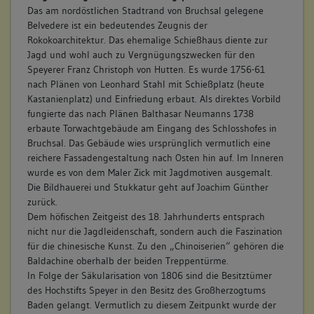
Das am nordöstlichen Stadtrand von Bruchsal gelegene
Belvedere ist ein bedeutendes Zeugnis der
Rokokoarchitektur. Das ehemalige Schießhaus diente zur
Jagd und wohl auch zu Vergnügungszwecken für den
Speyerer Franz Christoph von Hutten. Es wurde 1756-61
nach Plänen von Leonhard Stahl mit Schießplatz (heute
Kastanienplatz) und Einfriedung erbaut. Als direktes Vorbild
fungierte das nach Plänen Balthasar Neumanns 1738
erbaute Torwachtgebäude am Eingang des Schlosshofes in
Bruchsal. Das Gebäude wies ursprünglich vermutlich eine
reichere Fassadengestaltung nach Osten hin auf. Im Inneren
wurde es von dem Maler Zick mit Jagdmotiven ausgemalt.
Die Bildhauerei und Stukkatur geht auf Joachim Günther
zurück.
Dem höfischen Zeitgeist des 18. Jahrhunderts entsprach
nicht nur die Jagdleidenschaft, sondern auch die Faszination
für die chinesische Kunst. Zu den „Chinoiserien“ gehören die
Baldachine oberhalb der beiden Treppentürme.
In Folge der Säkularisation von 1806 sind die Besitztümer
des Hochstifts Speyer in den Besitz des Großherzogtums
Baden gelangt. Vermutlich zu diesem Zeitpunkt wurde der