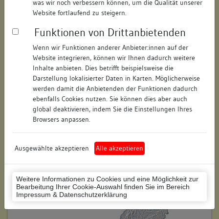
was wir noch verbessern können, um die Qualität unserer
Hausnummer:
4
Website fortlaufend zu steigern.
Funktionen von Drittanbietenden
Postleitzahl:
76646
Wenn wir Funktionen anderer Anbieter:innen auf der
Stadt-Teilort:
Bruchsal
Website integrieren, können wir Ihnen dadurch weitere
Inhalte anbieten. Dies betrifft beispielsweise die
Regierungsbezirk:
Karlsruhe
Darstellung lokalisierter Daten in Karten. Möglicherweise
werden damit die Anbietenden der Funktionen dadurch
Kreis:
Karlsruhe (Landkreis)
ebenfalls Cookies nutzen. Sie können dies aber auch
global deaktivieren, indem Sie die Einstellungen Ihres
Wohnplatzschlüssel:
8215009005
Browsers anpassen.
Flurstücknummer:
127
Ausgewählte akzeptieren
Alle akzeptieren
Historischer Straßenname:
keiner
Historische Gebäudenummer:
keine
Weitere Informationen zu Cookies und eine Möglichkeit zur
Bearbeitung Ihrer Cookie-Auswahl finden Sie im Bereich
Lage des Wohnplatzes:
Impressum & Datenschutzerklärung