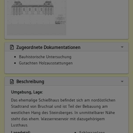
Freiflächen- bzw. Gartenelemente
Jagdanlage
Terrasse/ Terrassierung
2. Bauphase:
Zugeordnete Dokumentationen
(1806 - 1877)
Bauhistorische Untersuchung
Übernahme des Hochstifts Speyer durch Großherzogtum
Gutachten Holzausstattungen
Baden, Nutzung durch Schützenvereine und als
Aussichtspunkt (a).
Betroffene Gebäudeteile:
Beschreibung
keine
Umgebung, Lage:
Bauwerkstyp:
Das ehemalige Schießhaus befindet sich am nordöstlichen
Freiflächen- bzw. Gartenelemente
Stadtrand von Bruchsal und ist Teil der Bebauung am
Jagdanlage
westlichen Hang des Steinsberges. In unmittelbarer Nähe
Terrasse/ Terrassierung
steht das ehem. Wasserreservoir mit dazugehörigem
Lusthaus.
Lagedetail:
Schlossanlage