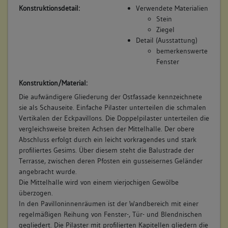
Die Pavilloninnenräume werden von Pilastern geschmückt
Konstruktionsdetail:
Verwendete Materialien
und sind überwölbt. Die Türme sind mit steinernen
Stein
Wendeltreppen ausgestattet und mit einer
Ziegel
Blechschirmkonstruktion, die sich stilistisch in die
Detail (Ausstattung)
zeitgenössische Chinamode einpassen, überdacht. Die
bemerkenswerte
Gewölbestützen in den Treppentürmen sind stuckiert. Die
Fenster
Treppenläufe werden seitlich von schmiedeeisernen
Geländern nach Rokoko-Manier begleitet. Die bekrönenden
Konstruktion/Material:
Baldachine weisen vier eiserne Stützen in Form von
Die aufwändigere Gliederung der Ostfassade kennzeichnete
Palmwedeln, die in Amphoren fußen, auf. Diese tragen das
sie als Schauseite. Einfache Pilaster unterteilen die schmalen
als Sonnenschirm fungierendes Dach. Zum obersten
Vertikalen der Eckpavillons. Die Doppelpilaster unterteilen die
Abschluss wurde eine Wetterfahne angebracht. Die
vergleichsweise breiten Achsen der Mittelhalle. Der obere
Balustrade der Dachterrasse besteht aus einem steinernen
Abschluss erfolgt durch ein leicht vorkragendes und stark
Postament sowie einem gusseisernen Geländer.
profiliertes Gesims. Über diesem steht die Balustrade der
Terrasse, zwischen deren Pfosten ein gusseisernes Geländer
angebracht wurde.
Die Mittelhalle wird von einem vierjochigen Gewölbe
überzogen.
In den Pavilloninnenräumen ist der Wandbereich mit einer
regelmäßigen Reihung von Fenster-, Tür- und Blendnischen
gegliedert. Die Pilaster mit profilierten Kapitellen gliedern die