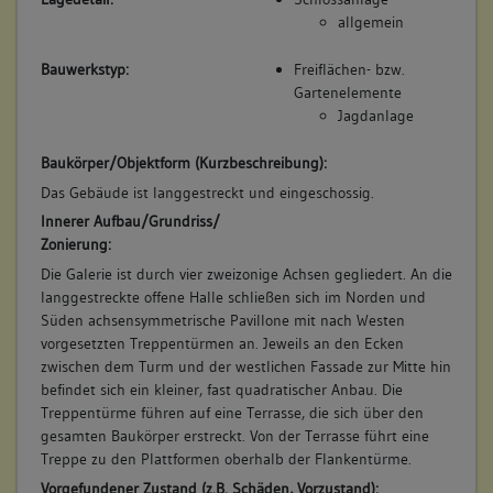
3. Bauphase:
allgemein
(1877 - 1902)
Bauwerkstyp:
Freiflächen- bzw.
Verkauf an die Stadt Bruchsal, Umbau zur Wohnung, Terrasse
Gartenelemente
weiterhin öffentlich als Aussichtspunkt genutzt (a).
Jagdanlage
Betroffene Gebäudeteile:
keine
Baukörper/Objektform (Kurzbeschreibung):
Bauwerkstyp:
Das Gebäude ist langgestreckt und eingeschossig.
Wohnbauten
Innerer Aufbau/Grundriss/
Wohnhaus
Zonierung:
Freiflächen- bzw. Gartenelemente
Die Galerie ist durch vier zweizonige Achsen gegliedert. An die
Terrasse/ Terrassierung
langgestreckte offene Halle schließen sich im Norden und
Süden achsensymmetrische Pavillone mit nach Westen
vorgesetzten Treppentürmen an. Jeweils an den Ecken
zwischen dem Turm und der westlichen Fassade zur Mitte hin
4. Bauphase:
befindet sich ein kleiner, fast quadratischer Anbau. Die
(1902)
Treppentürme führen auf eine Terrasse, die sich über den
Rückbau der Wohnung und Umgestaltung der Westfassade
gesamten Baukörper erstreckt. Von der Terrasse führt eine
durch Dr. Fritz Hirsch (a).
Treppe zu den Plattformen oberhalb der Flankentürme.
Betroffene Gebäudeteile:
Vorgefundener Zustand (z.B. Schäden, Vorzustand):