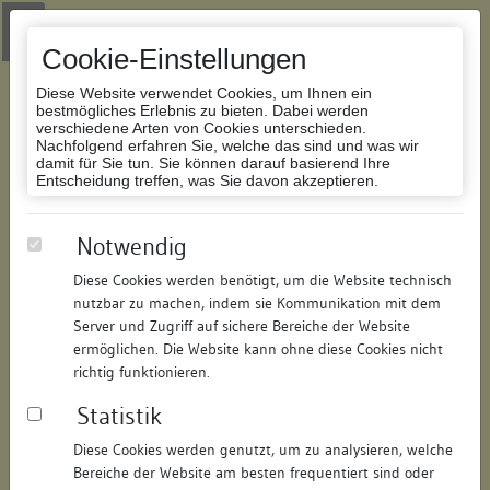
Zur Navigation springen
Zum Inhalt der Website springen
Login
|
Schriftgröße anpassen
|
Kontakt
|
Handbuch
|
Impressum
& Datenschutzerklärung
Cookie-Einstellungen
Diese Website verwendet Cookies, um Ihnen ein
bestmögliches Erlebnis zu bieten. Dabei werden
verschiedene Arten von Cookies unterschieden.
Nachfolgend erfahren Sie, welche das sind und was wir
Datenbank Bauforschung/Restaurierung
damit für Sie tun. Sie können darauf basierend Ihre
Entscheidung treffen, was Sie davon akzeptieren.
Belvedere, ehem. Schießhaus
Notwendig
Diese Cookies werden benötigt, um die Website technisch
ID:
151317099055
/
Datum:
26.05.2009
nutzbar zu machen, indem sie Kommunikation mit dem
Datenbestand:
Bauforschung
Server und Zugriff auf sichere Bereiche der Website
ermöglichen. Die Website kann ohne diese Cookies nicht
Als PDF herunterladen:
richtig funktionieren.
Alle Inhalte dieser Seite:
/
Statistik
Objektdaten
Diese Cookies werden genutzt, um zu analysieren, welche
Bereiche der Website am besten frequentiert sind oder
Straße:
Belvedere