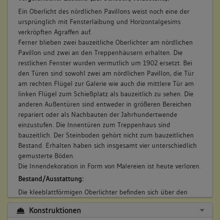
keine
Ein Oberlicht des nördlichen Pavillons weist noch eine der
Bauwerkstyp:
ursprünglich mit Fensterlaibung und Horizontalgesims
verkröpften Agraffen auf.
Freiflächen- bzw. Gartenelemente
Ferner blieben zwei bauzeitliche Oberlichter am nördlichen
Jagdanlage
Pavillon und zwei an den Treppenhäusern erhalten. Die
Terrasse/ Terrassierung
restlichen Fenster wurden vermutlich um 1902 ersetzt. Bei
den Türen sind sowohl zwei am nördlichen Pavillon, die Tür
am rechten Flügel zur Galerie wie auch die mittlere Tür am
linken Flügel zum Schießplatz als bauzeitlich zu sehen. Die
5. Bauphase:
anderen Außentüren sind entweder in größeren Bereichen
(1950 - 1959)
repariert oder als Nachbauten der Jahrhundertwende
In den 1950er Jahren folgte das Einlassen eines Betonbodens
einzustufen. Die Innentüren zum Treppenhaus sind
im südlichen Pavillon, das Zusetzen der Verbindungstür zum
bauzeitlich. Der Steinboden gehört nicht zum bauzeitlichen
Gang sowie der Ersatz der beiden Rundbogenfenster durch
Bestand. Erhalten haben sich insgesamt vier unterschiedlich
neuzeitliche Holzsprossenfenster. (a)
gemusterte Böden.
Betroffene Gebäudeteile:
Die Innendekoration in Form von Malereien ist heute verloren.
keine
Bestand/Ausstattung:
Die kleeblattförmigen Oberlichter befinden sich über den
Durchgängen, Fenstern und Türen an der Galerie und den
Konstruktionen
Pavillons. Der Turmbereich ist mit Korbbögen ausgestattet.