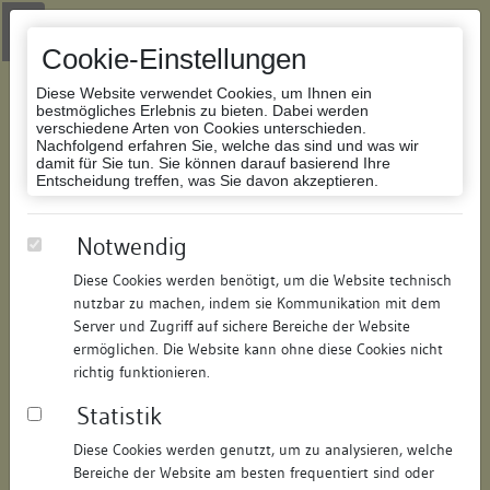
Zur Navigation springen
Zum Inhalt der Website springen
Login
|
Schriftgröße anpassen
|
Kontakt
|
Handbuch
|
Impressum
& Datenschutzerklärung
Cookie-Einstellungen
Diese Website verwendet Cookies, um Ihnen ein
bestmögliches Erlebnis zu bieten. Dabei werden
verschiedene Arten von Cookies unterschieden.
Nachfolgend erfahren Sie, welche das sind und was wir
Datenbank Bauforschung/Restaurierung
damit für Sie tun. Sie können darauf basierend Ihre
Entscheidung treffen, was Sie davon akzeptieren.
Wohnhaus
Notwendig
Diese Cookies werden benötigt, um die Website technisch
ID:
150260783215
/
Datum:
25.10.2011
nutzbar zu machen, indem sie Kommunikation mit dem
Datenbestand:
Bauforschung
Server und Zugriff auf sichere Bereiche der Website
ermöglichen. Die Website kann ohne diese Cookies nicht
Als PDF herunterladen:
richtig funktionieren.
Alle Inhalte dieser Seite:
/
Statistik
Objektdaten
Diese Cookies werden genutzt, um zu analysieren, welche
Bereiche der Website am besten frequentiert sind oder
Straße:
Salmannsweilergasse