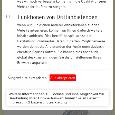
was wir noch verbessern können, um die Qualität unserer
Hausnummer:
11
Website fortlaufend zu steigern.
Funktionen von Drittanbietenden
Postleitzahl:
78426
Wenn wir Funktionen anderer Anbieter:innen auf der
Stadt-Teilort:
Konstanz
Website integrieren, können wir Ihnen dadurch weitere
Inhalte anbieten. Dies betrifft beispielsweise die
Regierungsbezirk:
Freiburg
Darstellung lokalisierter Daten in Karten. Möglicherweise
werden damit die Anbietenden der Funktionen dadurch
Kreis:
Konstanz (Landkreis)
ebenfalls Cookies nutzen. Sie können dies aber auch
global deaktivieren, indem Sie die Einstellungen Ihres
Wohnplatzschlüssel:
8335043012
Browsers anpassen.
Flurstücknummer:
keine
Ausgewählte akzeptieren
Alle akzeptieren
Historischer Straßenname:
keiner
Historische Gebäudenummer:
keine
Weitere Informationen zu Cookies und eine Möglichkeit zur
Bearbeitung Ihrer Cookie-Auswahl finden Sie im Bereich
Lage des Wohnplatzes:
Impressum & Datenschutzerklärung