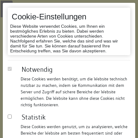
Zur Navigation springen
Zum Inhalt der Website springen
Login
|
Schriftgröße anpassen
|
Kontakt
|
Handbuch
|
Impressum
& Datenschutzerklärung
Cookie-Einstellungen
Diese Website verwendet Cookies, um Ihnen ein
bestmögliches Erlebnis zu bieten. Dabei werden
verschiedene Arten von Cookies unterschieden.
Nachfolgend erfahren Sie, welche das sind und was wir
Datenbank Bauforschung/Restaurierung
damit für Sie tun. Sie können darauf basierend Ihre
Entscheidung treffen, was Sie davon akzeptieren.
Turm des Konstanzer Bahnhofes
Notwendig
Diese Cookies werden benötigt, um die Website technisch
ID:
150186587121
/
Datum:
13.10.2016
nutzbar zu machen, indem sie Kommunikation mit dem
Datenbestand:
Bauforschung und Restaurierung
Server und Zugriff auf sichere Bereiche der Website
ermöglichen. Die Website kann ohne diese Cookies nicht
Als PDF herunterladen:
richtig funktionieren.
Alle Inhalte dieser Seite:
/
Statistik
Objektdaten
Diese Cookies werden genutzt, um zu analysieren, welche
Bereiche der Website am besten frequentiert sind oder
Straße:
Bahnhofplatz