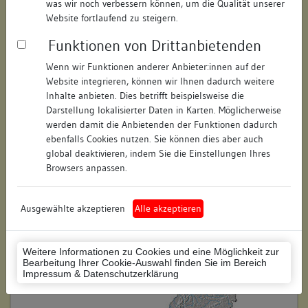
was wir noch verbessern können, um die Qualität unserer
Hausnummer:
43-47
Website fortlaufend zu steigern.
Funktionen von Drittanbietenden
Postleitzahl:
78426
Wenn wir Funktionen anderer Anbieter:innen auf der
Stadt-Teilort:
Konstanz
Website integrieren, können wir Ihnen dadurch weitere
Inhalte anbieten. Dies betrifft beispielsweise die
Regierungsbezirk:
Freiburg
Darstellung lokalisierter Daten in Karten. Möglicherweise
werden damit die Anbietenden der Funktionen dadurch
Kreis:
Konstanz (Landkreis)
ebenfalls Cookies nutzen. Sie können dies aber auch
global deaktivieren, indem Sie die Einstellungen Ihres
Wohnplatzschlüssel:
8335043012
Browsers anpassen.
Flurstücknummer:
keine
Ausgewählte akzeptieren
Alle akzeptieren
Historischer Straßenname:
keiner
Historische Gebäudenummer:
keine
Weitere Informationen zu Cookies und eine Möglichkeit zur
Bearbeitung Ihrer Cookie-Auswahl finden Sie im Bereich
Lage des Wohnplatzes:
Impressum & Datenschutzerklärung