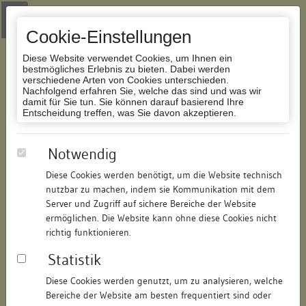
Zur Navigation springen
Zum Inhalt der Website springen
Login
|
Schriftgröße anpassen
|
Kontakt
|
Handbuch
|
Impressum
& Datenschutzerklärung
Cookie-Einstellungen
Diese Website verwendet Cookies, um Ihnen ein
bestmögliches Erlebnis zu bieten. Dabei werden
verschiedene Arten von Cookies unterschieden.
Nachfolgend erfahren Sie, welche das sind und was wir
Datenbank Bauforschung/Restaurierung
damit für Sie tun. Sie können darauf basierend Ihre
Entscheidung treffen, was Sie davon akzeptieren.
Wohnhaus
Notwendig
Diese Cookies werden benötigt, um die Website technisch
ID:
147970383521
/
Datum:
30.01.2012
nutzbar zu machen, indem sie Kommunikation mit dem
Datenbestand:
Bauforschung
Server und Zugriff auf sichere Bereiche der Website
ermöglichen. Die Website kann ohne diese Cookies nicht
Als PDF herunterladen:
richtig funktionieren.
Alle Inhalte dieser Seite:
/
Statistik
Objektdaten
Diese Cookies werden genutzt, um zu analysieren, welche
Bereiche der Website am besten frequentiert sind oder
Straße:
Salmannsweilergasse