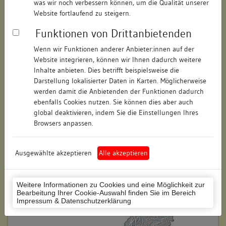
was wir noch verbessern können, um die Qualität unserer
Hausnummer:
15
Website fortlaufend zu steigern.
Funktionen von Drittanbietenden
Postleitzahl:
78462
Wenn wir Funktionen anderer Anbieter:innen auf der
Stadt-Teilort:
Konstanz
Website integrieren, können wir Ihnen dadurch weitere
Inhalte anbieten. Dies betrifft beispielsweise die
Regierungsbezirk:
Freiburg
Darstellung lokalisierter Daten in Karten. Möglicherweise
werden damit die Anbietenden der Funktionen dadurch
Kreis:
Konstanz (Landkreis)
ebenfalls Cookies nutzen. Sie können dies aber auch
global deaktivieren, indem Sie die Einstellungen Ihres
Wohnplatzschlüssel:
8335043012
Browsers anpassen.
Flurstücknummer:
keine
Ausgewählte akzeptieren
Alle akzeptieren
Historischer Straßenname:
keiner
Historische Gebäudenummer:
keine
Weitere Informationen zu Cookies und eine Möglichkeit zur
Bearbeitung Ihrer Cookie-Auswahl finden Sie im Bereich
Lage des Wohnplatzes:
Impressum & Datenschutzerklärung