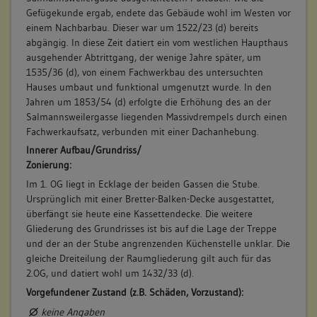
Gefügekunde ergab, endete das Gebäude wohl im Westen vor
einem Nachbarbau. Dieser war um 1522/23 (d) bereits
abgängig. In diese Zeit datiert ein vom westlichen Haupthaus
ausgehender Abtrittgang, der wenige Jahre später, um
1535/36 (d), von einem Fachwerkbau des untersuchten
Hauses umbaut und funktional umgenutzt wurde. In den
Jahren um 1853/54 (d) erfolgte die Erhöhung des an der
Salmannsweilergasse liegenden Massivdrempels durch einen
Fachwerkaufsatz, verbunden mit einer Dachanhebung.
Innerer Aufbau/Grundriss/
Zonierung:
Im 1. OG liegt in Ecklage der beiden Gassen die Stube.
Ursprünglich mit einer Bretter-Balken-Decke ausgestattet,
überfängt sie heute eine Kassettendecke. Die weitere
Gliederung des Grundrisses ist bis auf die Lage der Treppe
und der an der Stube angrenzenden Küchenstelle unklar. Die
gleiche Dreiteilung der Raumgliederung gilt auch für das
2.OG, und datiert wohl um 1432/33 (d).
Vorgefundener Zustand (z.B. Schäden, Vorzustand):
keine Angaben