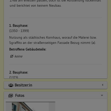
1768 am ehesten passen, doch ist die Aufstellung lückenhaft
und berichtet von keinem Neubau.
1. Bauphase:
(1350 - 1399)
Nutzung als städtisches Kornhaus, worauf die Malerei bzw.
Sgraffito an der straßenseitigen Fassade Bezug nimmt (a).
Betroffene Gebäudeteile:
keine
2. Bauphase:
(1373)
Das Gebäude ist erstmals 1373 (a) als Bürgerhaus „Zum
Besitzer:in
Sumber“ genannt
Fotos
Betroffene Gebäudeteile:
keine