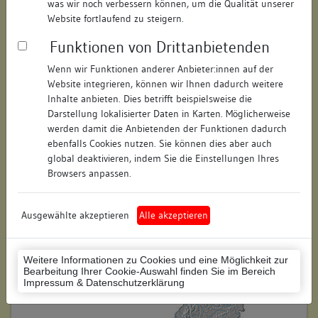
was wir noch verbessern können, um die Qualität unserer
Hausnummer:
15
Website fortlaufend zu steigern.
Funktionen von Drittanbietenden
Postleitzahl:
78426
Wenn wir Funktionen anderer Anbieter:innen auf der
Stadt-Teilort:
Konstanz
Website integrieren, können wir Ihnen dadurch weitere
Inhalte anbieten. Dies betrifft beispielsweise die
Regierungsbezirk:
Freiburg
Darstellung lokalisierter Daten in Karten. Möglicherweise
werden damit die Anbietenden der Funktionen dadurch
Kreis:
Konstanz (Landkreis)
ebenfalls Cookies nutzen. Sie können dies aber auch
global deaktivieren, indem Sie die Einstellungen Ihres
Wohnplatzschlüssel:
8335043012
Browsers anpassen.
Flurstücknummer:
keine
Ausgewählte akzeptieren
Alle akzeptieren
Historischer Straßenname:
keiner
Historische Gebäudenummer:
keine
Weitere Informationen zu Cookies und eine Möglichkeit zur
Bearbeitung Ihrer Cookie-Auswahl finden Sie im Bereich
Lage des Wohnplatzes:
Impressum & Datenschutzerklärung