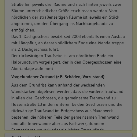
Straße hin jeweils drei Räume und nach hinten jeweils zwei
Verkauf in städtischen Besitz und Unterbringung der
Räume unterschiedlicher Größe erschlossen werden. Vom
städtischen Dienststellen (a).
nördlichen der straßenseitigen Räume ist jeweils ein Stück
Betroffene Gebäudeteile:
abgetrennt, um den Übergang ins Nachbargebäude zu
keine
ermöglichen.
Das 1. Dachgeschoss besitzt seit 2003 ebenfalls einen Ausbau
mit Längsflur, an dessen südlichem Ende eine Wendeltreppe
8. Bauphase:
ins 2. Dachgeschoss führt.
(2003)
Der rückwärtigen Traufseite ist am nördlichen Ende ein
Halbrundturm vorgelagert, der in den Obergeschossen eine
Das 1. Dachgeschoss besitzt seit 2003 ebenfalls einen Ausbau
Abortanlage aufnimmt.
mit Längsflur, an dessen südlichem Ende eine Wendeltreppe
ins 2. Dachgeschoss führt.
Vorgefundener Zustand (z.B. Schäden, Vorzustand):
Betroffene Gebäudeteile:
Aus dem Grundriss kann anhand der wechselnden
Wandstärken abgelesen werden, dass die vordere Traufwand
Dachgeschoss(e)
in allen drei Geschossen, die gemeinsame Trennwand zu
Hussenstraße 13 in den unteren beiden Geschossen und die
rückwärtige Traufwand im Erdgeschoss aus Mauerwerk
bestehen, die höheren Teile der gemeinsamen Trennwand
und alle Innenwände aber aus Fachwerk, dünnem
Formsteinmauerwerk oder als leichte Trennwände
ausgebildet sind. Die rückwärtige Traufwand wurde bei einem