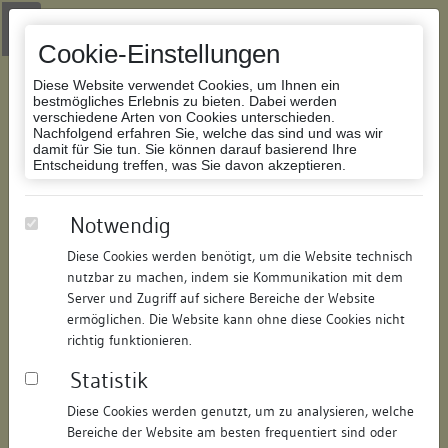
Zur Navigation springen
Zum Inhalt der Website springen
Login
|
Schriftgröße anpassen
|
Kontakt
|
Handbuch
|
Impressum
& Datenschutzerklärung
Cookie-Einstellungen
Diese Website verwendet Cookies, um Ihnen ein
bestmögliches Erlebnis zu bieten. Dabei werden
verschiedene Arten von Cookies unterschieden.
Nachfolgend erfahren Sie, welche das sind und was wir
Datenbank Bauforschung/Restaurierung
damit für Sie tun. Sie können darauf basierend Ihre
Entscheidung treffen, was Sie davon akzeptieren.
Wohn-Geschäftshaus
Notwendig
Diese Cookies werden benötigt, um die Website technisch
ID:
147643013314
/
Datum:
20.01.2016
nutzbar zu machen, indem sie Kommunikation mit dem
Datenbestand:
Bauforschung und Restaurierung
Server und Zugriff auf sichere Bereiche der Website
ermöglichen. Die Website kann ohne diese Cookies nicht
Als PDF herunterladen:
richtig funktionieren.
Alle Inhalte dieser Seite:
/
Statistik
Objektdaten
Diese Cookies werden genutzt, um zu analysieren, welche
Bereiche der Website am besten frequentiert sind oder
Straße:
Hussenstraße