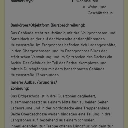
Bauwerkstyp:
Wohnbauten
Wohn- und
Geschäftshaus
5. Bauphase:
(1768)
Baukörper/Objektform (Kurzbeschreibung):
Übergang in städtischen Besitz und Nutzung als
Das Gebäude steht traufständig mit drei Vollgeschossen und
Dienstwohnung des Stadtsyndikus (a).
Satteldach an der auf der Westseite entlangführenden
Hussenstraße. Im Erdgeschoss befinden sich Ladengeschäfte,
Betroffene Gebäudeteile:
in den Obergeschossen und im Dachgeschoss Büros der
keine
städtischen Verwaltung und im Spitzboden des Daches ein
Archiv. Das Gebäude ist Teil des Rathauskomplexes und
mittels Durchgängen mit dem benachbarten Gebäude
6. Bauphase:
Hussenstraße 13 verbunden.
(1800 - 1918)
Innerer Aufbau/Grundriss/
Verkauf an Privatmann (a).
Zonierung:
Betroffene Gebäudeteile:
Das Erdgeschoss ist in drei Querzonen gegliedert,
keine
zusammengesetzt aus einem Mittelflur, zu beiden Seiten
Ladenräume und in der Nordostecke eine Treppenanlage.
Beide Obergeschosse weisen hingegen eine Teilung in drei
7. Bauphase:
Längszonen auf, bestehend aus einem schmalen,
(1918)
innenliegenden, zur Treppe offenen Längsflur, von dem zur