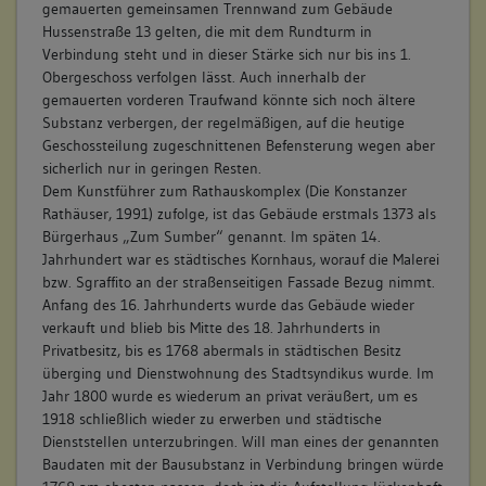
gemauerten gemeinsamen Trennwand zum Gebäude
Hussenstraße 13 gelten, die mit dem Rundturm in
Verbindung steht und in dieser Stärke sich nur bis ins 1.
Obergeschoss verfolgen lässt. Auch innerhalb der
gemauerten vorderen Traufwand könnte sich noch ältere
Substanz verbergen, der regelmäßigen, auf die heutige
Geschossteilung zugeschnittenen Befensterung wegen aber
sicherlich nur in geringen Resten.
Dem Kunstführer zum Rathauskomplex (Die Konstanzer
Rathäuser, 1991) zufolge, ist das Gebäude erstmals 1373 als
Bürgerhaus „Zum Sumber“ genannt. Im späten 14.
Jahrhundert war es städtisches Kornhaus, worauf die Malerei
bzw. Sgraffito an der straßenseitigen Fassade Bezug nimmt.
Anfang des 16. Jahrhunderts wurde das Gebäude wieder
verkauft und blieb bis Mitte des 18. Jahrhunderts in
Privatbesitz, bis es 1768 abermals in städtischen Besitz
überging und Dienstwohnung des Stadtsyndikus wurde. Im
Jahr 1800 wurde es wiederum an privat veräußert, um es
1918 schließlich wieder zu erwerben und städtische
Dienststellen unterzubringen. Will man eines der genannten
Baudaten mit der Bausubstanz in Verbindung bringen würde