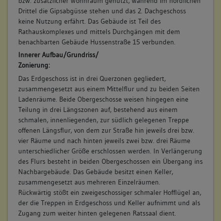
bzw. zusätzlicher Wohnraum genutzt, während im nördlichen
Drittel die Gipsabgüsse stehen und das 2. Dachgeschoss
keine Nutzung erfährt. Das Gebäude ist Teil des
Rathauskomplexes und mittels Durchgängen mit dem
benachbarten Gebäude Hussenstraße 15 verbunden.
Innerer Aufbau/Grundriss/
Zonierung:
Das Erdgeschoss ist in drei Querzonen gegliedert,
zusammengesetzt aus einem Mittelflur und zu beiden Seiten
Ladenräume. Beide Obergeschosse weisen hingegen eine
Teilung in drei Längszonen auf, bestehend aus einem
schmalen, innenliegenden, zur südlich gelegenen Treppe
offenen Längsflur, von dem zur Straße hin jeweils drei bzw.
vier Räume und nach hinten jeweils zwei bzw. drei Räume
unterschiedlicher Größe erschlossen werden. In Verlängerung
des Flurs besteht in beiden Obergeschossen ein Übergang ins
Nachbargebäude. Das Gebäude besitzt einen Keller,
zusammengesetzt aus mehreren Einzelräumen.
Rückwärtig stößt ein zweigeschossiger schmaler Hofflügel an,
der die Treppen in Erdgeschoss und Keller aufnimmt und als
Zugang zum weiter hinten gelegenen Ratssaal dient.