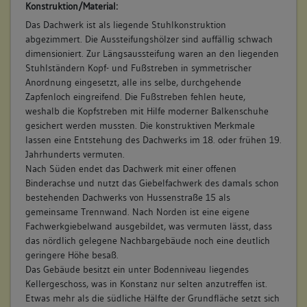
um Abgüsse der reichen Renaissance-Ornamentik von
Konstruktion/Material:
Fassade und Rundtürmen des rückwärtigen Hofgebäudes des
Das Dachwerk ist als liegende Stuhlkonstruktion
Rathauskomplexes (früher Stadtkanzlei). Die Abgüsse waren
abgezimmert. Die Aussteifungshölzer sind auffällig schwach
auf ein eigens eingebautes Holzgestell gesetzt, ein großer
dimensioniert. Zur Längsaussteifung waren an den liegenden
Teil davon ist durch Herunterfallen beschädigt oder
Stuhlständern Kopf- und Fußstreben in symmetrischer
zerbrochen. Der vollständigen Überarbeitung bzw.
Anordnung eingesetzt, alle ins selbe, durchgehende
Erneuerung wegen und weil die Originalstücke vermutlich
Zapfenloch eingreifend. Die Fußstreben fehlen heute,
nicht alle aufbewahrt worden sind, kommt den Abgüssen die
weshalb die Kopfstreben mit Hilfe moderner Balkenschuhe
Funktion der Dokumentation des Originalzustands zu.
gesichert werden mussten. Die konstruktiven Merkmale
lassen eine Entstehung des Dachwerks im 18. oder frühen 19.
Jahrhunderts vermuten.
Nach Süden endet das Dachwerk mit einer offenen
Binderachse und nutzt das Giebelfachwerk des damals schon
bestehenden Dachwerks von Hussenstraße 15 als
gemeinsame Trennwand. Nach Norden ist eine eigene
Fachwerkgiebelwand ausgebildet, was vermuten lässt, dass
das nördlich gelegene Nachbargebäude noch eine deutlich
geringere Höhe besaß.
Das Gebäude besitzt ein unter Bodenniveau liegendes
Kellergeschoss, was in Konstanz nur selten anzutreffen ist.
Etwas mehr als die südliche Hälfte der Grundfläche setzt sich