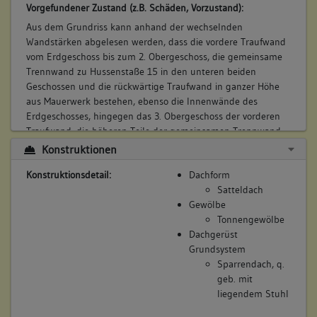
Vorgefundener Zustand (z.B. Schäden, Vorzustand):
Aus dem Grundriss kann anhand der wechselnden
Wandstärken abgelesen werden, dass die vordere Traufwand
vom Erdgeschoss bis zum 2. Obergeschoss, die gemeinsame
Trennwand zu Hussenstaße 15 in den unteren beiden
Geschossen und die rückwärtige Traufwand in ganzer Höhe
aus Mauerwerk bestehen, ebenso die Innenwände des
Erdgeschosses, hingegen das 3. Obergeschoss der vorderen
Traufwand, die höheren Teile der gemeinsamen Trennwand
und alle obergeschossigen Innenwände aus Fachwerk,
Konstruktionen
dünnem Formsteinmauerwerk oder als leichte Trennwände
Konstruktionsdetail:
Dachform
ausgebildet sind. Die rückwärtige Traufwand wurde bei einem
Satteldach
Umbau 1938 massiv ausgebildet. Inwiefern die gemeinsame
Gewölbe
Trennwand nach Norden konstruktiv zum Gebäude gehört,
Tonnengewölbe
konnte nur für den Dachbereich festgestellt werden, wo eine
Dachgerüst
eigene Giebelwand in Fachwerk ausgeführt ist.
Grundsystem
Bestand/Ausstattung:
Sparrendach, q.
Eine überraschende Entdeckung ist eine offenbar völlig in
geb. mit
Vergessenheit geratene Sammlung von Gipsabgüssen im
liegendem Stuhl
abgetrennten nördlichen Teil des Dachraums. Es handelt sich