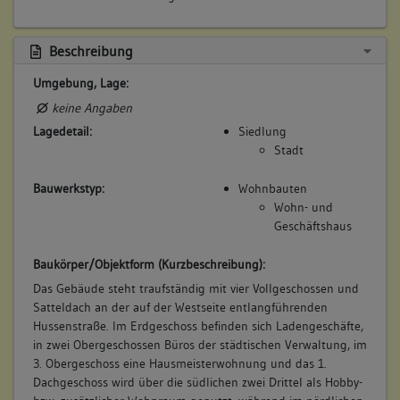
mittelalterliches Äußeres, um fortan als repräsentativer
Zugang zum damals neu geschaffenen Ratssaal in einem
weiter zurückliegenden Gebäude am hinteren Rathaushof zu
Beschreibung
dienen.
Umgebung, Lage:
Betroffene Gebäudeteile:
keine Angaben
keine
Lagedetail:
Siedlung
Stadt
Bauwerkstyp:
Wohnbauten
Wohn- und
Geschäftshaus
Baukörper/Objektform (Kurzbeschreibung):
Das Gebäude steht traufständig mit vier Vollgeschossen und
Satteldach an der auf der Westseite entlangführenden
Hussenstraße. Im Erdgeschoss befinden sich Ladengeschäfte,
in zwei Obergeschossen Büros der städtischen Verwaltung, im
3. Obergeschoss eine Hausmeisterwohnung und das 1.
Dachgeschoss wird über die südlichen zwei Drittel als Hobby-