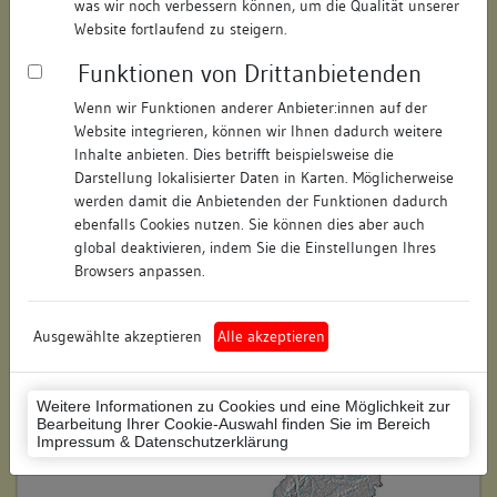
was wir noch verbessern können, um die Qualität unserer
Hausnummer:
13
Website fortlaufend zu steigern.
Funktionen von Drittanbietenden
Postleitzahl:
78426
Wenn wir Funktionen anderer Anbieter:innen auf der
Stadt-Teilort:
Konstanz
Website integrieren, können wir Ihnen dadurch weitere
Inhalte anbieten. Dies betrifft beispielsweise die
Regierungsbezirk:
Freiburg
Darstellung lokalisierter Daten in Karten. Möglicherweise
werden damit die Anbietenden der Funktionen dadurch
Kreis:
Konstanz (Landkreis)
ebenfalls Cookies nutzen. Sie können dies aber auch
global deaktivieren, indem Sie die Einstellungen Ihres
Wohnplatzschlüssel:
8335043012
Browsers anpassen.
Flurstücknummer:
keine
Ausgewählte akzeptieren
Alle akzeptieren
Historischer Straßenname:
keiner
Historische Gebäudenummer:
keine
Weitere Informationen zu Cookies und eine Möglichkeit zur
Bearbeitung Ihrer Cookie-Auswahl finden Sie im Bereich
Lage des Wohnplatzes:
Impressum & Datenschutzerklärung