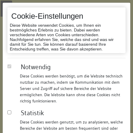
Zur Navigation springen
Zum Inhalt der Website springen
Login
|
Schriftgröße anpassen
|
Kontakt
|
Handbuch
|
Impressum
& Datenschutzerklärung
Cookie-Einstellungen
Diese Website verwendet Cookies, um Ihnen ein
bestmögliches Erlebnis zu bieten. Dabei werden
verschiedene Arten von Cookies unterschieden.
Nachfolgend erfahren Sie, welche das sind und was wir
Datenbank Bauforschung/Restaurierung
damit für Sie tun. Sie können darauf basierend Ihre
Entscheidung treffen, was Sie davon akzeptieren.
Wohn-Geschäftshaus
Notwendig
Diese Cookies werden benötigt, um die Website technisch
ID:
117062318820
/
Datum:
20.01.2016
nutzbar zu machen, indem sie Kommunikation mit dem
Datenbestand:
Bauforschung und Restaurierung
Server und Zugriff auf sichere Bereiche der Website
ermöglichen. Die Website kann ohne diese Cookies nicht
Als PDF herunterladen:
richtig funktionieren.
Alle Inhalte dieser Seite:
/
Statistik
Objektdaten
Diese Cookies werden genutzt, um zu analysieren, welche
Bereiche der Website am besten frequentiert sind oder
Straße:
Hussenstraße