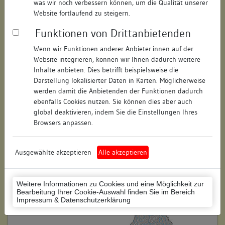
was wir noch verbessern können, um die Qualität unserer
Hausnummer:
5
Website fortlaufend zu steigern.
Funktionen von Drittanbietenden
Postleitzahl:
78050
Wenn wir Funktionen anderer Anbieter:innen auf der
Stadt-Teilort:
Villingen
Website integrieren, können wir Ihnen dadurch weitere
Inhalte anbieten. Dies betrifft beispielsweise die
Regierungsbezirk:
Freiburg
Darstellung lokalisierter Daten in Karten. Möglicherweise
werden damit die Anbietenden der Funktionen dadurch
Kreis:
Schwarzwald-Baar-Kreis
ebenfalls Cookies nutzen. Sie können dies aber auch
(Landkreis)
global deaktivieren, indem Sie die Einstellungen Ihres
Browsers anpassen.
Wohnplatzschlüssel:
8326074020
Flurstücknummer:
keine
Ausgewählte akzeptieren
Alle akzeptieren
Historischer Straßenname:
keiner
Weitere Informationen zu Cookies und eine Möglichkeit zur
Historische Gebäudenummer:
keine
Bearbeitung Ihrer Cookie-Auswahl finden Sie im Bereich
Impressum & Datenschutzerklärung
Lage des Wohnplatzes: