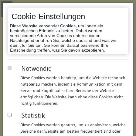
Zur Navigation springen
Zum Inhalt der Website springen
Login
|
Schriftgröße anpassen
|
Kontakt
|
Handbuch
|
Impressum
& Datenschutzerklärung
Cookie-Einstellungen
Diese Website verwendet Cookies, um Ihnen ein
bestmögliches Erlebnis zu bieten. Dabei werden
verschiedene Arten von Cookies unterschieden.
Nachfolgend erfahren Sie, welche das sind und was wir
Datenbank Bauforschung/Restaurierung
damit für Sie tun. Sie können darauf basierend Ihre
Entscheidung treffen, was Sie davon akzeptieren.
Wohnhaus
Notwendig
Diese Cookies werden benötigt, um die Website technisch
ID:
146120249611
/
Datum:
09.07.2012
nutzbar zu machen, indem sie Kommunikation mit dem
Datenbestand:
Bauforschung
Server und Zugriff auf sichere Bereiche der Website
ermöglichen. Die Website kann ohne diese Cookies nicht
Als PDF herunterladen:
richtig funktionieren.
Alle Inhalte dieser Seite:
/
Statistik
Objektdaten
Diese Cookies werden genutzt, um zu analysieren, welche
Bereiche der Website am besten frequentiert sind oder
Straße:
Bickenstraße