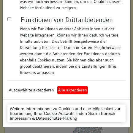
was wir noch verbessern können, um die Qualität unserer
Hausnummer:
1
Website fortlaufend zu steigern.
Funktionen von Drittanbietenden
Postleitzahl:
78464
Wenn wir Funktionen anderer Anbieter:innen auf der
Stadt-Teilort:
Konstanz
Website integrieren, können wir Ihnen dadurch weitere
Inhalte anbieten. Dies betrifft beispielsweise die
Regierungsbezirk:
Freiburg
Darstellung lokalisierter Daten in Karten. Möglicherweise
werden damit die Anbietenden der Funktionen dadurch
Kreis:
Konstanz (Landkreis)
ebenfalls Cookies nutzen. Sie können dies aber auch
global deaktivieren, indem Sie die Einstellungen Ihres
Wohnplatzschlüssel:
8335043012
Browsers anpassen.
Flurstücknummer:
keine
Ausgewählte akzeptieren
Alle akzeptieren
Historischer Straßenname:
keiner
Historische Gebäudenummer:
keine
Weitere Informationen zu Cookies und eine Möglichkeit zur
Bearbeitung Ihrer Cookie-Auswahl finden Sie im Bereich
Lage des Wohnplatzes:
Impressum & Datenschutzerklärung