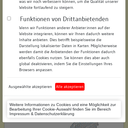
was wir noch verbessern können, um die Qualität unserer
Hausnummer:
18
Website fortlaufend zu steigern.
Funktionen von Drittanbietenden
Postleitzahl:
78315
Wenn wir Funktionen anderer Anbieter:innen auf der
Stadt-Teilort:
Radolfzell
Website integrieren, können wir Ihnen dadurch weitere
Inhalte anbieten. Dies betrifft beispielsweise die
Regierungsbezirk:
Freiburg
Darstellung lokalisierter Daten in Karten. Möglicherweise
werden damit die Anbietenden der Funktionen dadurch
Kreis:
Konstanz (Landkreis)
ebenfalls Cookies nutzen. Sie können dies aber auch
global deaktivieren, indem Sie die Einstellungen Ihres
Wohnplatzschlüssel:
8335063019
Browsers anpassen.
Flurstücknummer:
keine
Ausgewählte akzeptieren
Alle akzeptieren
Historischer Straßenname:
keiner
Historische Gebäudenummer:
keine
Weitere Informationen zu Cookies und eine Möglichkeit zur
Bearbeitung Ihrer Cookie-Auswahl finden Sie im Bereich
Lage des Wohnplatzes:
Impressum & Datenschutzerklärung