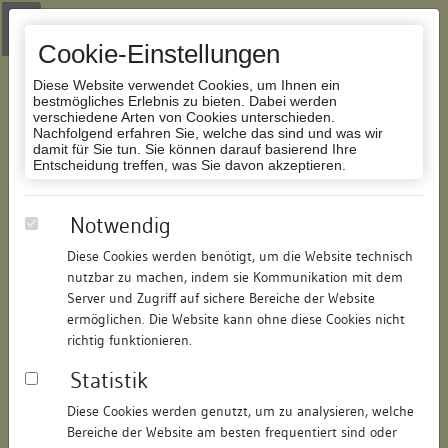
Zur Navigation springen
Zum Inhalt der Website springen
Login
|
Schriftgröße anpassen
|
Kontakt
|
Handbuch
|
Impressum
& Datenschutzerklärung
Cookie-Einstellungen
Diese Website verwendet Cookies, um Ihnen ein
bestmögliches Erlebnis zu bieten. Dabei werden
verschiedene Arten von Cookies unterschieden.
Nachfolgend erfahren Sie, welche das sind und was wir
Datenbank Bauforschung/Restaurierung
damit für Sie tun. Sie können darauf basierend Ihre
Entscheidung treffen, was Sie davon akzeptieren.
Wohnhaus
Notwendig
Diese Cookies werden benötigt, um die Website technisch
ID:
143596325610
/
Datum:
08.10.2014
nutzbar zu machen, indem sie Kommunikation mit dem
Datenbestand:
Bauforschung
Server und Zugriff auf sichere Bereiche der Website
ermöglichen. Die Website kann ohne diese Cookies nicht
Als PDF herunterladen:
richtig funktionieren.
Alle Inhalte dieser Seite:
/
Statistik
Objektdaten
Diese Cookies werden genutzt, um zu analysieren, welche
Bereiche der Website am besten frequentiert sind oder
Straße:
Seestraße