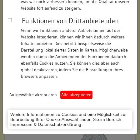
was wir noch verbessern können, um die Qualität unserer
Hausnummer:
60
Website fortlaufend zu steigern.
Funktionen von Drittanbietenden
Postleitzahl:
78050
Wenn wir Funktionen anderer Anbieter:innen auf der
Stadt-Teilort:
Villingen
Website integrieren, können wir Ihnen dadurch weitere
Inhalte anbieten. Dies betrifft beispielsweise die
Regierungsbezirk:
Freiburg
Darstellung lokalisierter Daten in Karten. Möglicherweise
werden damit die Anbietenden der Funktionen dadurch
Kreis:
Schwarzwald-Baar-Kreis
ebenfalls Cookies nutzen. Sie können dies aber auch
(Landkreis)
global deaktivieren, indem Sie die Einstellungen Ihres
Browsers anpassen.
Wohnplatzschlüssel:
8326074020
Flurstücknummer:
keine
Ausgewählte akzeptieren
Alle akzeptieren
Historischer Straßenname:
keiner
Weitere Informationen zu Cookies und eine Möglichkeit zur
Historische Gebäudenummer:
keine
Bearbeitung Ihrer Cookie-Auswahl finden Sie im Bereich
Impressum & Datenschutzerklärung
Lage des Wohnplatzes: