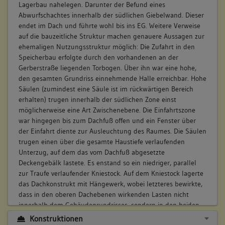
Lagerbau nahelegen. Darunter der Befund eines
Abwurfschachtes innerhalb der südlichen Giebelwand. Dieser
endet im Dach und führte wohl bis ins EG. Weitere Verweise
auf die bauzeitliche Struktur machen genauere Aussagen zur
ehemaligen Nutzungsstruktur möglich: Die Zufahrt in den
Speicherbau erfolgte durch den vorhandenen an der
Gerberstraße liegenden Torbogen. Über ihn war eine hohe,
den gesamten Grundriss einnehmende Halle erreichbar. Hohe
Säulen (zumindest eine Säule ist im rückwärtigen Bereich
erhalten) trugen innerhalb der südlichen Zone einst
möglicherweise eine Art Zwischenebene. Die Einfahrtszone
war hingegen bis zum Dachfuß offen und ein Fenster über
der Einfahrt diente zur Ausleuchtung des Raumes. Die Säulen
trugen einen über die gesamte Haustiefe verlaufenden
Unterzug, auf dem das vom Dachfuß abgesetzte
Deckengebälk lastete. Es enstand so ein niedriger, parallel
zur Traufe verlaufender Kniestock. Auf dem Kniestock lagerte
das Dachkonstrukt mit Hängewerk, wobei letzteres bewirkte,
dass in den oberen Dachebenen wirkenden Lasten nicht
innerhalb dem Gebäudegrundrisses, sondern in den beiden
Traufen abgetragen wurden.
Konstruktionen