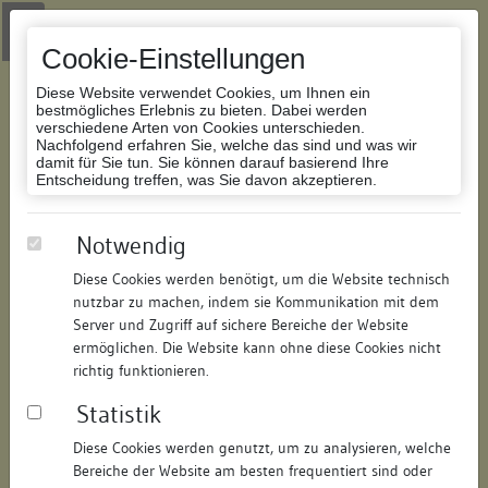
Zur Navigation springen
Zum Inhalt der Website springen
Login
|
Schriftgröße anpassen
|
Kontakt
|
Handbuch
|
Impressum
& Datenschutzerklärung
Cookie-Einstellungen
Diese Website verwendet Cookies, um Ihnen ein
bestmögliches Erlebnis zu bieten. Dabei werden
verschiedene Arten von Cookies unterschieden.
Nachfolgend erfahren Sie, welche das sind und was wir
Datenbank Bauforschung/Restaurierung
damit für Sie tun. Sie können darauf basierend Ihre
Entscheidung treffen, was Sie davon akzeptieren.
Wohnhaus
Notwendig
Diese Cookies werden benötigt, um die Website technisch
ID:
138920105415
/
Datum:
13.04.2011
nutzbar zu machen, indem sie Kommunikation mit dem
Datenbestand:
Bauforschung
Server und Zugriff auf sichere Bereiche der Website
ermöglichen. Die Website kann ohne diese Cookies nicht
Als PDF herunterladen:
richtig funktionieren.
Alle Inhalte dieser Seite:
/
Statistik
Objektdaten
Diese Cookies werden genutzt, um zu analysieren, welche
Bereiche der Website am besten frequentiert sind oder
Straße:
Gerberstraße