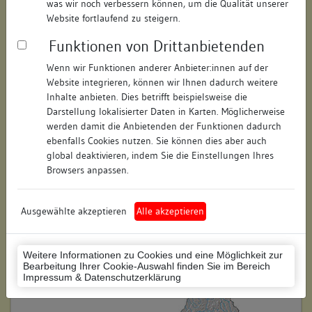
was wir noch verbessern können, um die Qualität unserer
Hausnummer:
keine
Website fortlaufend zu steigern.
Funktionen von Drittanbietenden
Postleitzahl:
78050
Wenn wir Funktionen anderer Anbieter:innen auf der
Stadt-Teilort:
Villingen
Website integrieren, können wir Ihnen dadurch weitere
Inhalte anbieten. Dies betrifft beispielsweise die
Darstellung lokalisierter Daten in Karten. Möglicherweise
Regierungsbezirk:
Freiburg
werden damit die Anbietenden der Funktionen dadurch
Kreis:
Schwarzwald-Baar-Kreis
ebenfalls Cookies nutzen. Sie können dies aber auch
(Landkreis)
global deaktivieren, indem Sie die Einstellungen Ihres
Browsers anpassen.
Wohnplatzschlüssel:
8326074020
Flurstücknummer:
keine
Ausgewählte akzeptieren
Alle akzeptieren
Historischer Straßenname:
keiner
Weitere Informationen zu Cookies und eine Möglichkeit zur
Historische Gebäudenummer:
keine
Bearbeitung Ihrer Cookie-Auswahl finden Sie im Bereich
Impressum & Datenschutzerklärung
Lage des Wohnplatzes: