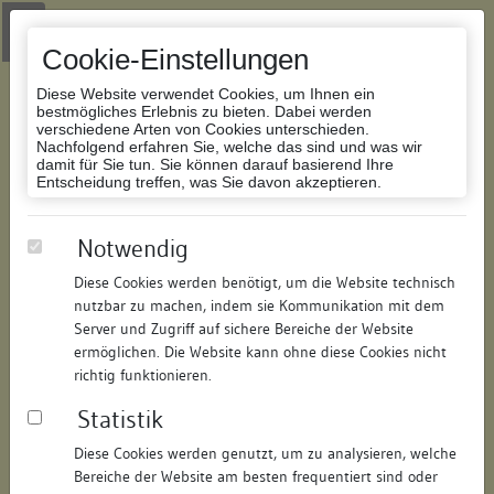
Zur Navigation springen
Zum Inhalt der Website springen
Login
|
Schriftgröße anpassen
|
Kontakt
|
Handbuch
|
Impressum
& Datenschutzerklärung
Cookie-Einstellungen
Diese Website verwendet Cookies, um Ihnen ein
bestmögliches Erlebnis zu bieten. Dabei werden
verschiedene Arten von Cookies unterschieden.
Nachfolgend erfahren Sie, welche das sind und was wir
Datenbank Bauforschung/Restaurierung
damit für Sie tun. Sie können darauf basierend Ihre
Entscheidung treffen, was Sie davon akzeptieren.
Stadtmauer am Käferberg
Notwendig
Diese Cookies werden benötigt, um die Website technisch
ID:
120824251313
/
Datum:
18.07.2021
nutzbar zu machen, indem sie Kommunikation mit dem
Datenbestand:
Bauforschung
Server und Zugriff auf sichere Bereiche der Website
ermöglichen. Die Website kann ohne diese Cookies nicht
Als PDF herunterladen:
richtig funktionieren.
Alle Inhalte dieser Seite:
/
Statistik
Objektdaten
Diese Cookies werden genutzt, um zu analysieren, welche
Bereiche der Website am besten frequentiert sind oder
Straße:
Käferberg