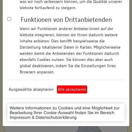
was wir noch verbessern können, um die Qualität unserer
Hausnummer:
60
Website fortlaufend zu steigern.
Funktionen von Drittanbietenden
Postleitzahl:
78050
Wenn wir Funktionen anderer Anbieter:innen auf der
Stadt-Teilort:
Villingen
Website integrieren, können wir Ihnen dadurch weitere
Inhalte anbieten. Dies betrifft beispielsweise die
Regierungsbezirk:
Freiburg
Darstellung lokalisierter Daten in Karten. Möglicherweise
werden damit die Anbietenden der Funktionen dadurch
Kreis:
Schwarzwald-Baar-Kreis
ebenfalls Cookies nutzen. Sie können dies aber auch
(Landkreis)
global deaktivieren, indem Sie die Einstellungen Ihres
Browsers anpassen.
Wohnplatzschlüssel:
8326074020
Flurstücknummer:
keine
Ausgewählte akzeptieren
Alle akzeptieren
Historischer Straßenname:
keiner
Weitere Informationen zu Cookies und eine Möglichkeit zur
Historische Gebäudenummer:
keine
Bearbeitung Ihrer Cookie-Auswahl finden Sie im Bereich
Impressum & Datenschutzerklärung
Lage des Wohnplatzes: