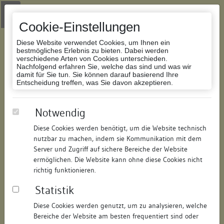
Zur Navigation springen
Zum Inhalt der Website springen
Login
|
Schriftgröße anpassen
|
Kontakt
|
Handbuch
|
Impressum
& Datenschutzerklärung
Cookie-Einstellungen
Diese Website verwendet Cookies, um Ihnen ein
bestmögliches Erlebnis zu bieten. Dabei werden
verschiedene Arten von Cookies unterschieden.
Nachfolgend erfahren Sie, welche das sind und was wir
Datenbank Bauforschung/Restaurierung
damit für Sie tun. Sie können darauf basierend Ihre
Entscheidung treffen, was Sie davon akzeptieren.
Wohnhaus
Notwendig
Diese Cookies werden benötigt, um die Website technisch
ID:
138920105415
/
Datum:
13.04.2011
nutzbar zu machen, indem sie Kommunikation mit dem
Datenbestand:
Bauforschung
Server und Zugriff auf sichere Bereiche der Website
ermöglichen. Die Website kann ohne diese Cookies nicht
Als PDF herunterladen:
richtig funktionieren.
Alle Inhalte dieser Seite:
/
Statistik
Objektdaten
Diese Cookies werden genutzt, um zu analysieren, welche
Bereiche der Website am besten frequentiert sind oder
Straße:
Gerberstraße