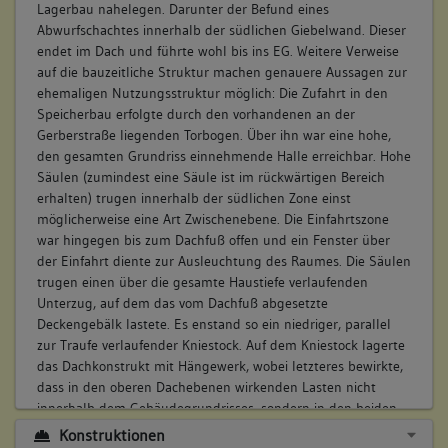
Lagerbau nahelegen. Darunter der Befund eines
Abwurfschachtes innerhalb der südlichen Giebelwand. Dieser
endet im Dach und führte wohl bis ins EG. Weitere Verweise
auf die bauzeitliche Struktur machen genauere Aussagen zur
ehemaligen Nutzungsstruktur möglich: Die Zufahrt in den
Speicherbau erfolgte durch den vorhandenen an der
Gerberstraße liegenden Torbogen. Über ihn war eine hohe,
den gesamten Grundriss einnehmende Halle erreichbar. Hohe
Säulen (zumindest eine Säule ist im rückwärtigen Bereich
erhalten) trugen innerhalb der südlichen Zone einst
möglicherweise eine Art Zwischenebene. Die Einfahrtszone
war hingegen bis zum Dachfuß offen und ein Fenster über
der Einfahrt diente zur Ausleuchtung des Raumes. Die Säulen
trugen einen über die gesamte Haustiefe verlaufenden
Unterzug, auf dem das vom Dachfuß abgesetzte
Deckengebälk lastete. Es enstand so ein niedriger, parallel
zur Traufe verlaufender Kniestock. Auf dem Kniestock lagerte
das Dachkonstrukt mit Hängewerk, wobei letzteres bewirkte,
dass in den oberen Dachebenen wirkenden Lasten nicht
innerhalb dem Gebäudegrundrisses, sondern in den beiden
Traufen abgetragen wurden.
Konstruktionen