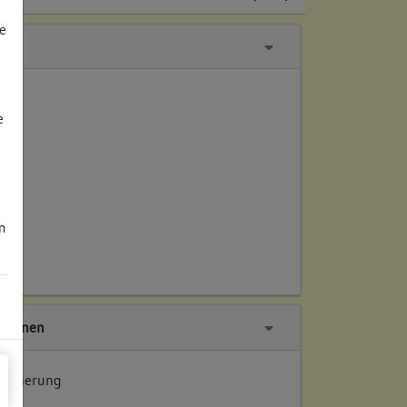
e
e
m
tionen
 Datierung