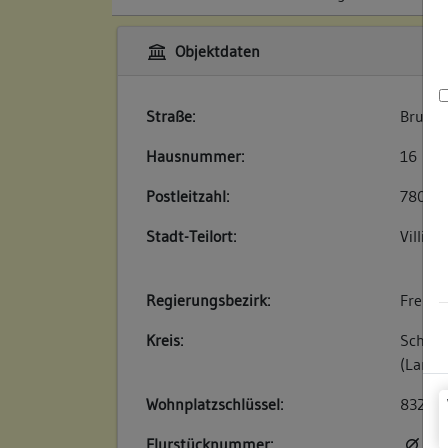
Objektdaten
Straße:
Brunne
Hausnummer:
16
Postleitzahl:
78050
Stadt-Teilort:
Villing
Regierungsbezirk:
Freibu
Kreis:
Schwar
(Landk
Wohnplatzschlüssel:
83260
Flurstücknummer:
kei