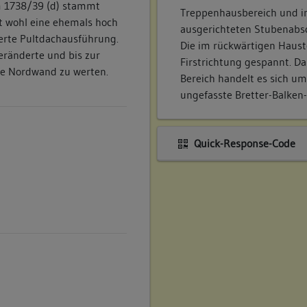
m 1738/39 (d) stammt
Treppenhausbereich und i
t wohl eine ehemals hoch
ausgerichteten Stubenabsc
erte Pultdachausführung.
Die im rückwärtigen Hauste
eränderte und bis zur
Firstrichtung gespannt. Dar
e Nordwand zu werten.
Bereich handelt es sich um
ungefasste Bretter-Balken
Quick-Response-Code