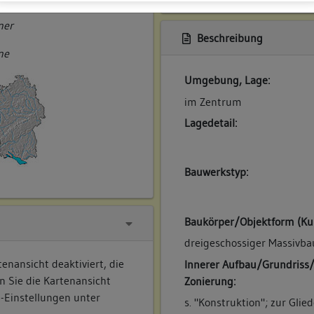
ner
Beschreibung
ne
Umgebung, Lage:
im Zentrum
Lagedetail:
Bauwerkstyp:
Baukörper/Objektform (Ku
dreigeschossiger Massivba
enansicht deaktiviert, die
Innerer Aufbau/Grundriss
n Sie die Kartenansicht
Zonierung:
e-Einstellungen unter
s. "Konstruktion"; zur Gli