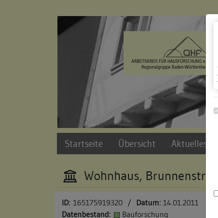
Zur Navigation springen
Zum Inhalt der Website springen
Startseite
Übersicht
Aktuelles u
Wohnhaus, Brunnenstra
ID:
165175919320
/
Datum:
14.01.2011
Datenbestand:
Bauforschung