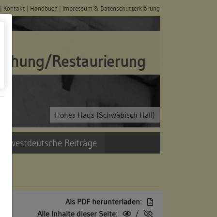
|
Kontakt
|
Handbuch
|
Impressum & Datenschutzerklärung
schung/Restaurierung
Hohes Haus (Schwäbisch Hall)
üdwestdeutsche Beiträge
Als PDF herunterladen:
Alle Inhalte dieser Seite:
/