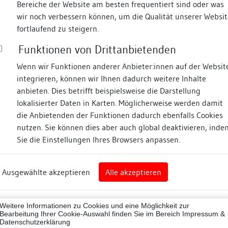
Bereiche der Website am besten frequentiert sind oder was
wir noch verbessern können, um die Qualität unserer Websit
Fotos
fortlaufend zu steigern.
Funktionen von Drittanbietenden
nstraße
Wenn wir Funktionen anderer Anbieter:innen auf der Websit
integrieren, können wir Ihnen dadurch weitere Inhalte
anbieten. Dies betrifft beispielsweise die Darstellung
lokalisierter Daten in Karten. Möglicherweise werden damit
die Anbietenden der Funktionen dadurch ebenfalls Cookies
en
nutzen. Sie können dies aber auch global deaktivieren, inde
Sie die Einstellungen Ihres Browsers anpassen.
rg
Ausgewählte akzeptieren
Alle akzeptieren
zwald-Baar-Kreis
Zugeordnete Dokumenta
reis)
74020
Weitere Informationen zu Cookies und eine Möglichkeit zur
Dendrochronologische
Bearbeitung Ihrer Cookie-Auswahl finden Sie im Bereich
Impressum &
Datenschutzerklärung
ne