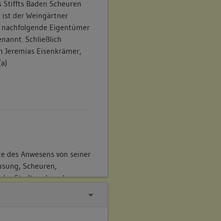
 Stiffts Baden Scheuren
 ist der Weingärtner
ls nachfolgende Eigentümer
nannt. Schließlich
an Jeremias Eisenkrämer,
(a)
te des Anwesens von seiner
ausung, Scheuren,
 der Stadt, neben dem
ift Baadischen
 (a)