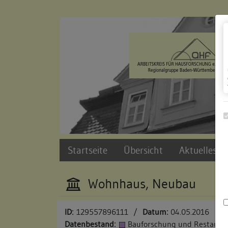
Zur Navigation springen
Zum Inhalt der Website springen
Startseite
Übersicht
Aktuelles u
Wohnhaus, Neubau
ID:
129557896111
/
Datum:
04.05.2016
Datenbestand:
Bauforschung und Restauri