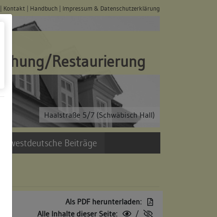
|
Kontakt
|
Handbuch
|
Impressum & Datenschutzerklärung
schung/Restaurierung
Haalstraße 5/7 (Schwäbisch Hall)
üdwestdeutsche Beiträge
Als PDF herunterladen:
Alle Inhalte dieser Seite:
/