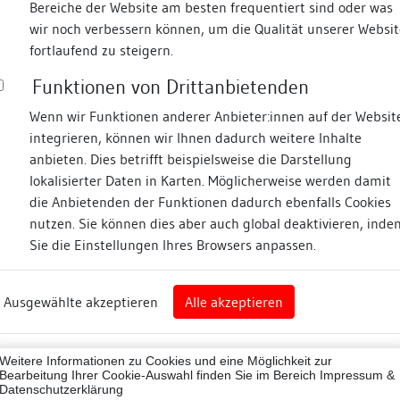
Bereiche der Website am besten frequentiert sind oder was
wir noch verbessern können, um die Qualität unserer Websit
Fotos
fortlaufend zu steigern.
Funktionen von Drittanbietenden
asse
Wenn wir Funktionen anderer Anbieter:innen auf der Websit
integrieren, können wir Ihnen dadurch weitere Inhalte
 18
anbieten. Dies betrifft beispielsweise die Darstellung
lokalisierter Daten in Karten. Möglicherweise werden damit
die Anbietenden der Funktionen dadurch ebenfalls Cookies
eim
nutzen. Sie können dies aber auch global deaktivieren, inde
Sie die Einstellungen Ihres Browsers anpassen.
Abbildungsnachweis
art
Ausgewählte akzeptieren
Alle akzeptieren
sburg (Landkreis)
07001
Weitere Informationen zu Cookies und eine Möglichkeit zur
ne
Bearbeitung Ihrer Cookie-Auswahl finden Sie im Bereich
Impressum &
Datenschutzerklärung