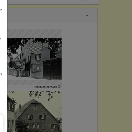
e
e
m
Abbildungsnachweis