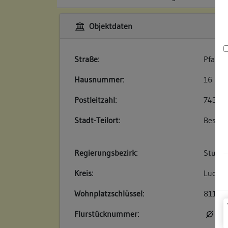
Objektdaten
Straße:
Pfarrg
Hausnummer:
16 und
Postleitzahl:
74354
Stadt-Teilort:
Besigh
Regierungsbezirk:
Stuttg
Kreis:
Ludwig
Wohnplatzschlüssel:
81180
Flurstücknummer:
kei