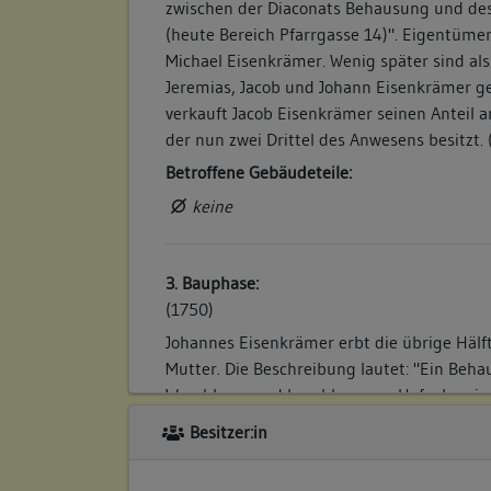
zwischen der Diaconats Behausung und des
(heute Bereich Pfarrgasse 14)". Eigentümer
Michael Eisenkrämer. Wenig später sind a
Jeremias, Jacob und Johann Eisenkrämer ge
verkauft Jacob Eisenkrämer seinen Anteil 
der nun zwei Drittel des Anwesens besitzt. 
Betroffene Gebäudeteile:
keine
3. Bauphase:
(1750)
Johannes Eisenkrämer erbt die übrige Hälf
Mutter. Die Beschreibung lautet: "Ein Beh
Waschhaus und beschlossener Hof, oben in
Helferrath Haus (Diakonathaus) und der St
Besitzer:in
Scheuer...vierdthalb Ruthen Gartten dabey".
Betroffene Gebäudeteile: