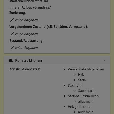
städtebaulichen Wert. (a)
Bemerkung Familie:
Innerer Aufbau/Grundriss/
Witwe des Johann Schmutz
Zonierung:
Bemerkung Besitz:
keine Angaben
kauft von Witwe Mayer
Vorgefundener Zustand (z.B. Schäden, Vorzustand):
Beschreibung:
keine Angaben
Haus
Bestand/Ausstattung:
Beruf / Amt / Titel:
keine Angaben
keiner
Betroffene Gebäudeteile:
Konstruktionen
Erdgeschoss
Konstruktionsdetail:
Verwendete Materialien
Obergeschoss(e)
Holz
Dachgeschoss(e)
Stein
Untergeschoss(e)
Dachform
Satteldach
Steinbau Mauerwerk
allgemein
6. Besitzer:in:
Zeller, Jacob
Holzgerüstbau
(1736 - 1775)
allgemein