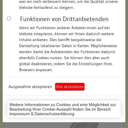
was wir noch verbessern können, um die Qualität unserer
Hausnummer:
6
Website fortlaufend zu steigern.
Funktionen von Drittanbietenden
Postleitzahl:
74354
Wenn wir Funktionen anderer Anbieter:innen auf der
Stadt-Teilort:
Besigheim
Website integrieren, können wir Ihnen dadurch weitere
Inhalte anbieten. Dies betrifft beispielsweise die
Regierungsbezirk:
Stuttgart
Darstellung lokalisierter Daten in Karten. Möglicherweise
werden damit die Anbietenden der Funktionen dadurch
Kreis:
Ludwigsburg (Landkreis)
ebenfalls Cookies nutzen. Sie können dies aber auch
global deaktivieren, indem Sie die Einstellungen Ihres
Wohnplatzschlüssel:
8118007001
Browsers anpassen.
Flurstücknummer:
keine
Ausgewählte akzeptieren
Alle akzeptieren
Historischer Straßenname:
keiner
Historische Gebäudenummer:
275
Weitere Informationen zu Cookies und eine Möglichkeit zur
Bearbeitung Ihrer Cookie-Auswahl finden Sie im Bereich
Lage des Wohnplatzes:
Impressum & Datenschutzerklärung