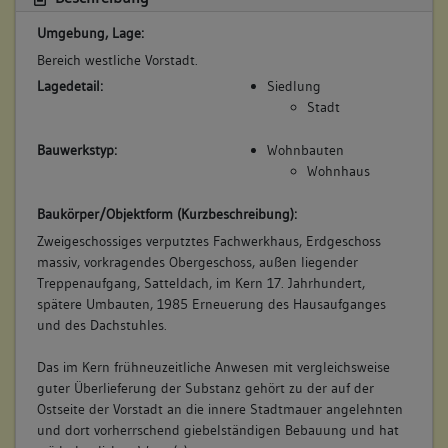
(1702)
Bemerkung Familie:
Umgebung, Lage:
Witwe des Sigmundt Mayer
Bereich westliche Vorstadt.
Bemerkung Besitz:
Lagedetail:
Siedlung
Stadt
besitzt
Beschreibung:
Bauwerkstyp:
Wohnbauten
Haus
Wohnhaus
Beruf / Amt / Titel:
Baukörper/Objektform (Kurzbeschreibung):
keiner
Zweigeschossiges verputztes Fachwerkhaus, Erdgeschoss
Betroffene Gebäudeteile:
massiv, vorkragendes Obergeschoss, außen liegender
Erdgeschoss
Treppenaufgang, Satteldach, im Kern 17. Jahrhundert,
Obergeschoss(e)
spätere Umbauten, 1985 Erneuerung des Hausaufganges
Dachgeschoss(e)
und des Dachstuhles.
Untergeschoss(e)
Das im Kern frühneuzeitliche Anwesen mit vergleichsweise
guter Überlieferung der Substanz gehört zu der auf der
Ostseite der Vorstadt an die innere Stadtmauer angelehnten
5. Besitzer:in:
Schmutz, Witwe
und dort vorherrschend giebelständigen Bebauung und hat
(1702 - 1736)