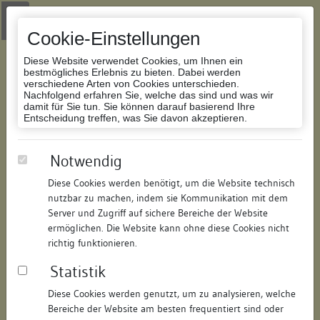
Zur Navigation springen
Zum Inhalt der Website springen
Login
|
Schriftgröße anpassen
|
Kontakt
|
Handbuch
|
Impressum
& Datenschutzerklärung
Cookie-Einstellungen
Diese Website verwendet Cookies, um Ihnen ein
bestmögliches Erlebnis zu bieten. Dabei werden
verschiedene Arten von Cookies unterschieden.
Nachfolgend erfahren Sie, welche das sind und was wir
Datenbank Bauforschung/Restaurierung
damit für Sie tun. Sie können darauf basierend Ihre
Entscheidung treffen, was Sie davon akzeptieren.
Wohnhaus
Notwendig
Diese Cookies werden benötigt, um die Website technisch
ID:
127145760716
/
Datum:
04.05.2016
nutzbar zu machen, indem sie Kommunikation mit dem
Datenbestand:
Bauforschung und Restaurierung
Server und Zugriff auf sichere Bereiche der Website
ermöglichen. Die Website kann ohne diese Cookies nicht
Als PDF herunterladen:
richtig funktionieren.
Alle Inhalte dieser Seite:
/
Statistik
Objektdaten
Diese Cookies werden genutzt, um zu analysieren, welche
Bereiche der Website am besten frequentiert sind oder
Straße:
Vorstadt