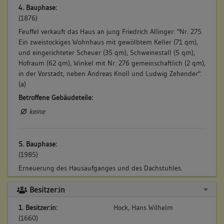
4. Bauphase:
(1876)
Feuffel verkauft das Haus an jung Friedrich Allinger: "Nr. 275
Ein zweistockiges Wohnhaus mit gewölbtem Keller (71 qm),
und eingerichteter Scheuer (35 qm), Schweinestall (5 qm),
Hofraum (62 qm), Winkel mit Nr. 276 gemeinschaftlich (2 qm),
in der Vorstadt, neben Andreas Knoll und Ludwig Zehender".
(a)
Betroffene Gebäudeteile:
keine
5. Bauphase:
(1985)
Erneuerung des Hausaufganges und des Dachstuhles.
Betroffene Gebäudeteile:
Besitzer:in
keine
1. Besitzer:in:
Hock, Hans Wilhelm
(1660)