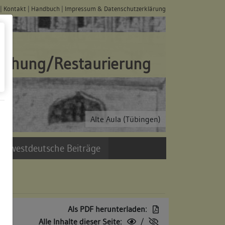
|
Kontakt
|
Handbuch
|
Impressum & Datenschutzerklärung
schung/Restaurierung
Alte Aula (Tübingen)
üdwestdeutsche Beiträge
Als PDF herunterladen:
Alle Inhalte dieser Seite:
/