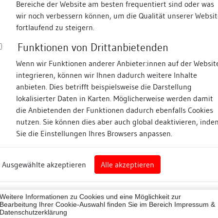
Bereiche der Website am besten frequentiert sind oder was
wir noch verbessern können, um die Qualität unserer Websit
Fotos
fortlaufend zu steigern.
Funktionen von Drittanbietenden
Zugeordnete Dokumenta
nsweilergasse
Wenn wir Funktionen anderer Anbieter:innen auf der Websit
integrieren, können wir Ihnen dadurch weitere Inhalte
Dendrochronologische
anbieten. Dies betrifft beispielsweise die Darstellung
lokalisierter Daten in Karten. Möglicherweise werden damit
die Anbietenden der Funktionen dadurch ebenfalls Cookies
nz
nutzen. Sie können dies aber auch global deaktivieren, inde
Beschreibung
Sie die Einstellungen Ihres Browsers anpassen.
rg
Umgebung, Lage:
Ausgewählte akzeptieren
Alle akzeptieren
nz (Landkreis)
keine Angaben
Lagedetail:
43012
Weitere Informationen zu Cookies und eine Möglichkeit zur
ne
Bearbeitung Ihrer Cookie-Auswahl finden Sie im Bereich
Impressum &
Datenschutzerklärung
Bauwerkstyp: