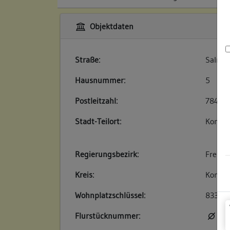
Objektdaten
Straße:
Salman
Hausnummer:
5
Postleitzahl:
78426
Stadt-Teilort:
Konsta
Regierungsbezirk:
Freibu
Kreis:
Konsta
Wohnplatzschlüssel:
83350
Flurstücknummer:
kei