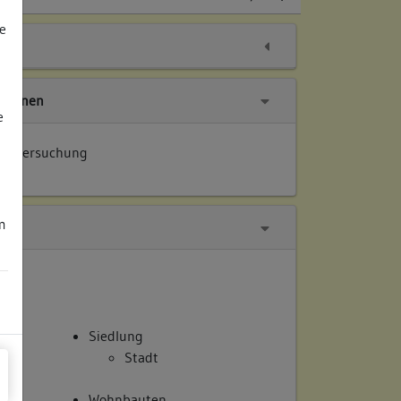
e
tionen
e
 Untersuchung
m
Siedlung
Stadt
Wohnbauten