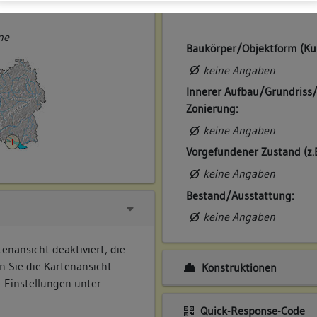
ner
ne
Baukörper/Objektform (Ku
keine Angaben
Innerer Aufbau/Grundriss
Zonierung:
keine Angaben
Vorgefundener Zustand (z.
keine Angaben
Bestand/Ausstattung:
keine Angaben
enansicht deaktiviert, die
n Sie die Kartenansicht
Konstruktionen
e-Einstellungen unter
Quick-Response-Code