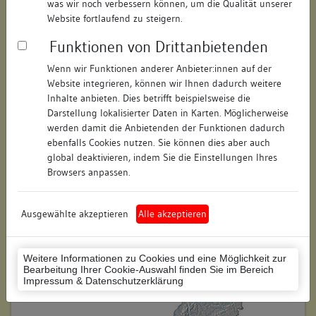
was wir noch verbessern können, um die Qualität unserer
Hausnummer:
3
Website fortlaufend zu steigern.
Funktionen von Drittanbietenden
Postleitzahl:
78426
Wenn wir Funktionen anderer Anbieter:innen auf der
Stadt-Teilort:
Konstanz
Website integrieren, können wir Ihnen dadurch weitere
Inhalte anbieten. Dies betrifft beispielsweise die
Regierungsbezirk:
Freiburg
Darstellung lokalisierter Daten in Karten. Möglicherweise
werden damit die Anbietenden der Funktionen dadurch
Kreis:
Konstanz (Landkreis)
ebenfalls Cookies nutzen. Sie können dies aber auch
global deaktivieren, indem Sie die Einstellungen Ihres
Wohnplatzschlüssel:
8335043012
Browsers anpassen.
Flurstücknummer:
keine
Ausgewählte akzeptieren
Alle akzeptieren
Historischer Straßenname:
keiner
Historische Gebäudenummer:
keine
Weitere Informationen zu Cookies und eine Möglichkeit zur
Bearbeitung Ihrer Cookie-Auswahl finden Sie im Bereich
Lage des Wohnplatzes:
Impressum & Datenschutzerklärung