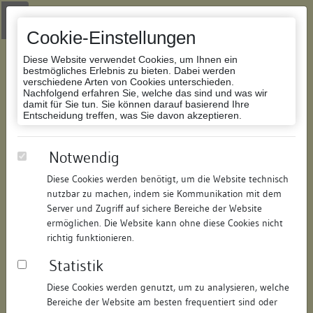
Zur Navigation springen
Zum Inhalt der Website springen
Login
|
Schriftgröße anpassen
|
Kontakt
|
Handbuch
|
Impressum
& Datenschutzerklärung
Cookie-Einstellungen
Diese Website verwendet Cookies, um Ihnen ein
bestmögliches Erlebnis zu bieten. Dabei werden
verschiedene Arten von Cookies unterschieden.
Nachfolgend erfahren Sie, welche das sind und was wir
Datenbank Bauforschung/Restaurierung
damit für Sie tun. Sie können darauf basierend Ihre
Entscheidung treffen, was Sie davon akzeptieren.
Wohnhaus, Bodanplatz 3
Notwendig
Diese Cookies werden benötigt, um die Website technisch
ID:
123867990820
/
Datum:
15.11.2011
nutzbar zu machen, indem sie Kommunikation mit dem
Datenbestand:
Bauforschung
Server und Zugriff auf sichere Bereiche der Website
ermöglichen. Die Website kann ohne diese Cookies nicht
Als PDF herunterladen:
richtig funktionieren.
Alle Inhalte dieser Seite:
/
Statistik
Objektdaten
Diese Cookies werden genutzt, um zu analysieren, welche
Bereiche der Website am besten frequentiert sind oder
Straße:
Bodanplatz