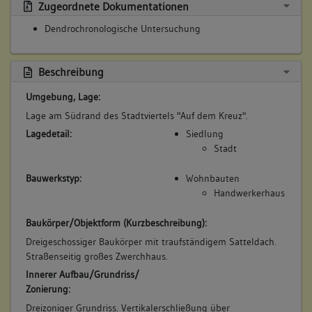
Stadt
Zugeordnete Dokumentationen
Dendrochronologische Untersuchung
Bauwerkstyp:
Wohnbauten
Handwerkerhaus
Beschreibung
Konstruktionsdetail:
Umgebung, Lage:
Dachform
Lage am Südrand des Stadtviertels "Auf dem Kreuz".
Satteldach
Lagedetail:
Siedlung
Dachgerüst Grundsystem
Stadt
Sparrendach, q. geb. mit stehendem Stuhl
Dachgerüst, verstärkende Einbauten
Bauwerkstyp:
Wohnbauten
Ständer
Handwerkerhaus
Wandverkleidung
Fachwerk
Baukörper/Objektform (Kurzbeschreibung):
Dreigeschossiger Baukörper mit traufständigem Satteldach.
Straßenseitig großes Zwerchhaus.
3. Bauphase:
Innerer Aufbau/Grundriss/
(1800 - 1899)
Zonierung:
Errichtung eines Zwerchhauses in Fachwerkbauweise auf der
Dreizoniger Grundriss. Vertikalerschließung über