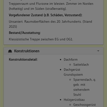
straßenseitigen Südseite zur Nutzung des DG1 im 19.
Treppenraum und Flurzone im Westen. Zimmer im Norden
Jahrhundert. Vermutlich im Rahmen einer umfassenden
(hofseitig) und im Süden (straßenseitig).
Sanierung des Gebäudes. Einbau einer klassizistischen
Vorgefundener Zustand (z.B. Schäden, Vorzustand):
Treppe im EG.
Unsaniert. Raumoberflächen des 20. Jahrhunderts. (Stand
Betroffene Gebäudeteile:
2025)
Erdgeschoss
Bestand/Ausstattung:
Dachgeschoss(e)
Klassizistische Treppe zwischen EG und OG1.
Ausstattung
Konstruktionen
Lagedetail:
Siedlung
Konstruktionsdetail:
Dachform
Stadt
Satteldach
Dachgerüst
Bauwerkstyp:
Grundsystem
Wohnbauten
Sparrendach, q.
Handwerkerhaus
geb. mit
stehendem
Konstruktionsdetail:
Stuhl
Holzgerüstbau
Dachform
Geschossgerüst
Satteldach