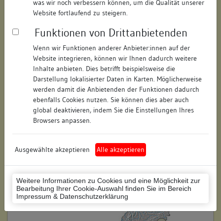
was wir noch verbessern können, um die Qualität unserer
Hausnummer:
19
Website fortlaufend zu steigern.
Funktionen von Drittanbietenden
Postleitzahl:
89073
Wenn wir Funktionen anderer Anbieter:innen auf der
Stadt-Teilort:
Ulm
Website integrieren, können wir Ihnen dadurch weitere
Inhalte anbieten. Dies betrifft beispielsweise die
Regierungsbezirk:
Tübingen
Darstellung lokalisierter Daten in Karten. Möglicherweise
werden damit die Anbietenden der Funktionen dadurch
Kreis:
Ulm (Stadtkreis)
ebenfalls Cookies nutzen. Sie können dies aber auch
global deaktivieren, indem Sie die Einstellungen Ihres
Wohnplatzschlüssel:
8421000028
Browsers anpassen.
Flurstücknummer:
227/1
Ausgewählte akzeptieren
Alle akzeptieren
Historischer Straßenname:
keiner
Historische Gebäudenummer:
keine
Weitere Informationen zu Cookies und eine Möglichkeit zur
Bearbeitung Ihrer Cookie-Auswahl finden Sie im Bereich
Lage des Wohnplatzes:
Impressum & Datenschutzerklärung