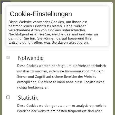
Zur Navigation springen
Zum Inhalt der Website springen
Login
|
Schriftgröße anpassen
|
Kontakt
|
Handbuch
|
Impressum
& Datenschutzerklärung
Cookie-Einstellungen
Diese Website verwendet Cookies, um Ihnen ein
bestmögliches Erlebnis zu bieten. Dabei werden
verschiedene Arten von Cookies unterschieden.
Nachfolgend erfahren Sie, welche das sind und was wir
Datenbank Bauforschung/Restaurierung
damit für Sie tun. Sie können darauf basierend Ihre
Entscheidung treffen, was Sie davon akzeptieren.
Handwerkerhaus
Notwendig
Diese Cookies werden benötigt, um die Website technisch
ID:
118622814721
/
Datum:
16.12.2025
nutzbar zu machen, indem sie Kommunikation mit dem
Datenbestand:
Bauforschung
Server und Zugriff auf sichere Bereiche der Website
ermöglichen. Die Website kann ohne diese Cookies nicht
Als PDF herunterladen:
richtig funktionieren.
Alle Inhalte dieser Seite:
/
Statistik
Objektdaten
Diese Cookies werden genutzt, um zu analysieren, welche
Bereiche der Website am besten frequentiert sind oder
Straße:
Bockgasse