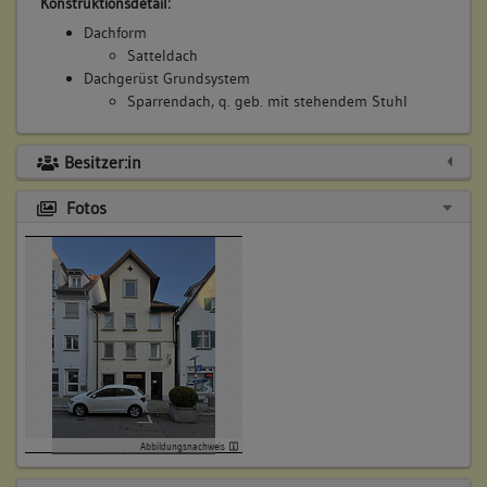
Konstruktionsdetail:
Dachform
Satteldach
Dachgerüst Grundsystem
Sparrendach, q. geb. mit stehendem Stuhl
Besitzer:in
2. Bauphase:
Fotos
(1600 - 1799)
Aufstockung des Gebäudes um OG2 in Fachwerkbauweise im
17. oder 18. Jahrhundert. Verlegung der Traufe auf die Höhe
der ersten Kehlbalkenlage durch den Einbau großer
"Aufschieblinge" über der bauzeitlichen Sparrenkonstruktion.
Betroffene Gebäudeteile:
Obergeschoss(e)
Dachgeschoss(e)
Lagedetail:
Abbildungsnachweis
Siedlung