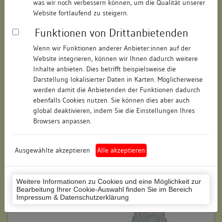
was wir noch verbessern können, um die Qualität unserer
Straße:
Rosgartenstraße
Website fortlaufend zu steigern.
Hausnummer:
25
Funktionen von Drittanbietenden
Postleitzahl:
78462
Wenn wir Funktionen anderer Anbieter:innen auf der
Website integrieren, können wir Ihnen dadurch weitere
Stadt-Teilort:
Konstanz
Inhalte anbieten. Dies betrifft beispielsweise die
Darstellung lokalisierter Daten in Karten. Möglicherweise
werden damit die Anbietenden der Funktionen dadurch
Regierungsbezirk:
Freiburg
ebenfalls Cookies nutzen. Sie können dies aber auch
global deaktivieren, indem Sie die Einstellungen Ihres
Kreis:
Konstanz (Landkreis)
Browsers anpassen.
Wohnplatzschlüssel:
8335043012
Flurstücknummer:
keine
Ausgewählte akzeptieren
Alle akzeptieren
Historischer Straßenname:
keiner
Weitere Informationen zu Cookies und eine Möglichkeit zur
Historische Gebäudenummer:
keine
Bearbeitung Ihrer Cookie-Auswahl finden Sie im Bereich
Impressum & Datenschutzerklärung
Lage des Wohnplatzes: