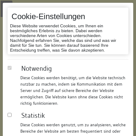
Zur Navigation springen
Zum Inhalt der Website springen
Login
|
Schriftgröße anpassen
|
Kontakt
|
Handbuch
|
Impressum
& Datenschutzerklärung
Cookie-Einstellungen
Diese Website verwendet Cookies, um Ihnen ein
bestmögliches Erlebnis zu bieten. Dabei werden
verschiedene Arten von Cookies unterschieden.
Nachfolgend erfahren Sie, welche das sind und was wir
Datenbank Bauforschung/Restaurierung
damit für Sie tun. Sie können darauf basierend Ihre
Entscheidung treffen, was Sie davon akzeptieren.
Dreifaltigkeitskirche, auch
Notwendig
Augustinerkirche
Diese Cookies werden benötigt, um die Website technisch
nutzbar zu machen, indem sie Kommunikation mit dem
ID:
118159784511
/
Datum:
14.09.2016
Server und Zugriff auf sichere Bereiche der Website
Datenbestand:
Bauforschung und Restaurierung
ermöglichen. Die Website kann ohne diese Cookies nicht
richtig funktionieren.
Als PDF herunterladen:
Statistik
Alle Inhalte dieser Seite:
/
Diese Cookies werden genutzt, um zu analysieren, welche
Objektdaten
Bereiche der Website am besten frequentiert sind oder