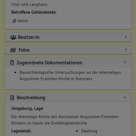
Chor und Langhaus
Betroffene Gebäudeteile:
keine
Besitzer:in
5. Bauphase:
(1398)
Fotos
29.1.1398 Ein Stadtbrand zerstört das Kloster weitgehend;
zügiger Wiederaufbau: das noch heute vorhandene Dach wird
Zugeordnete Dokumentationen
im selben Jahr (d) errichtet
Bauarchäologische Untersuchungen an der ehemaligen
Betroffene Gebäudeteile:
Augustiner-Eremiten-Kirche in Konstanz
keine
Beschreibung
6. Bauphase:
Umgebung, Lage:
(1417 - 1418)
Die ehemalige Kirche des Konstanzer Augustiner-Eremiten-
König Sigismund residiert während des Konstanzer Konzils im
Klosters ist heute die Dreifaltigkeitskirche.
Augustinerkloster; auf seine Kosten wird die
Lagedetail:
Siedlung
wiederhergestellte Kirche ausgemalt (a)