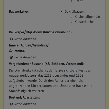
Stadt
Betroffene Gebäudeteile:
keine
Bauwerkstyp:
Sakralbauten
Kirche, allgemein
Klosterkirche
7. Bauphase:
(1551)
Baukörper/Objektform (Kurzbeschreibung):
Wiedereinrichtung des Augustinerklosters nach der
keine Angaben
Reformation, in der Folgezeit Abbruch des Lettners
Innerer Aufbau/Grundriss/
Betroffene Gebäudeteile:
Zonierung:
keine
keine Angaben
Vorgefundener Zustand (z.B. Schäden, Vorzustand):
Die Dreifaltigkeitskirche ist der letzte sichtbare Rest des
8. Bauphase:
Augustinerklosters, das 1268 gegründet und 1802
(1740)
aufgehoben wurde. Durch den Abriss der ehemals
Einwölbung und Stuckierung des Mittelschiffs,
angrenzenden Klosterbauten und Umbauten hat sie ihre
Deckengemälde von Franz Joseph Spiegler, Umgestaltung
Standfestigkeit verloren.
der Fenster.
Bestand/Ausstattung:
Betroffene Gebäudeteile:
keine Angaben
keine