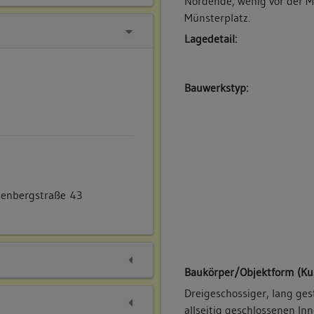
Nordende, wenig vor der 
Münsterplatz.
Lagedetail:
Bauwerkstyp:
enbergstraße 43
Baukörper/Objektform (Ku
Dreigeschossiger, lang ges
allseitig geschlossenen In