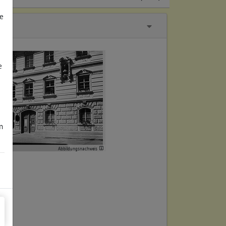
e
e
m
Abbildungsnachweis