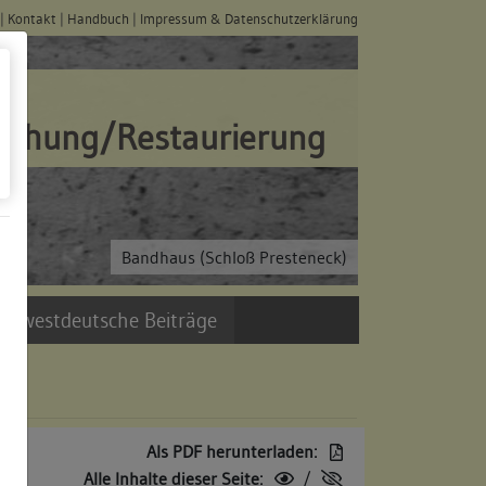
|
Kontakt
|
Handbuch
|
Impressum & Datenschutzerklärung
schung/Restaurierung
Bandhaus (Schloß Presteneck)
üdwestdeutsche Beiträge
Als PDF herunterladen:
Alle Inhalte dieser Seite:
/