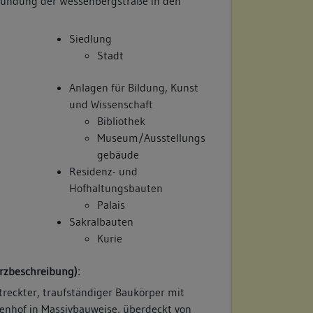
Mündung der Wessenbergstraße in den
Siedlung
Stadt
Anlagen für Bildung, Kunst
und Wissenschaft
Bibliothek
Museum/Ausstellungs
gebäude
Residenz- und
Hofhaltungsbauten
Palais
Sakralbauten
Kurie
rzbeschreibung):
treckter, traufständiger Baukörper mit
nenhof in Massivbauweise, überdeckt von