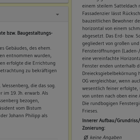
einem steilem Satteldach 
Fassadenzier lässt Rücksc
bauzeitlichen Bewohner de
horizontal von einem schm
te bzw. Baugestaltungs-
abgesetzt. Das Erd- bzw. So
gegliedert von großen und
es Gebäudes, des ehem.
Fensteröffnungen (Laden-/
oben entnommen wurden,
eine vereinfachte Horizon
len erfolgte die Errichtung
Fenster enden unterhalb de
e Betrachtung zu bekräftigen
Dreiecksgiebelbekörnung hi
OG vergleichbar, wenn auc
. Wessenberg, die das sog.
wesentlich feiner erfolgte
im 19. Jh. erwarb. Als
von unten nach oben eine A
essenberg bezogen,
Die rundbogigen Fenstergie
räsident vom Bistum
Frieses.
der Johann Philipp als
Innerer Aufbau/Grundriss
Zonierung:
keine Angaben