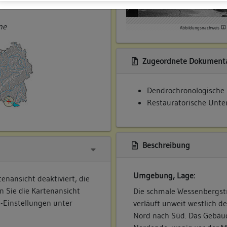
ner
ne
Abbildungsnachweis
Zugeordnete Dokumenta
Dendrochronologische
Restauratorische Unte
Beschreibung
Umgebung, Lage:
enansicht deaktiviert, die
n Sie die Kartenansicht
Die schmale Wessenbergstr
e-Einstellungen unter
verläuft unweit westlich 
Nord nach Süd. Das Gebäud