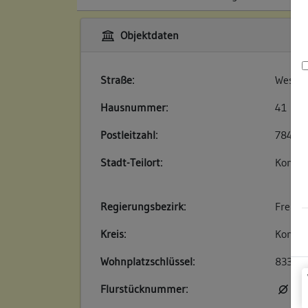
Objektdaten
Straße:
Wessen
Hausnummer:
41
Postleitzahl:
78426
Stadt-Teilort:
Konsta
Regierungsbezirk:
Freibu
Kreis:
Konsta
Wohnplatzschlüssel:
83350
Flurstücknummer:
kei