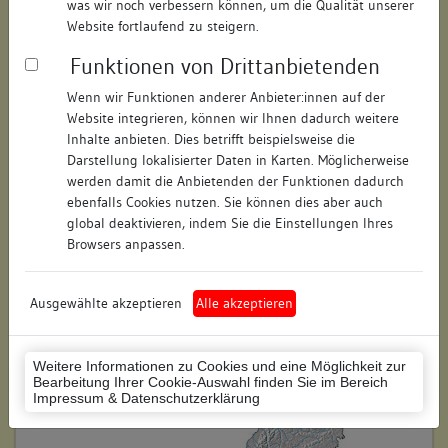
was wir noch verbessern können, um die Qualität unserer
Hausnummer:
30
Website fortlaufend zu steigern.
Funktionen von Drittanbietenden
Postleitzahl:
79346
Wenn wir Funktionen anderer Anbieter:innen auf der
Stadt-Teilort:
Endingen
Website integrieren, können wir Ihnen dadurch weitere
Inhalte anbieten. Dies betrifft beispielsweise die
Regierungsbezirk:
Freiburg
Darstellung lokalisierter Daten in Karten. Möglicherweise
werden damit die Anbietenden der Funktionen dadurch
Kreis:
Emmendingen (Landkreis)
ebenfalls Cookies nutzen. Sie können dies aber auch
global deaktivieren, indem Sie die Einstellungen Ihres
Wohnplatzschlüssel:
8316012003
Browsers anpassen.
Flurstücknummer:
keine
Ausgewählte akzeptieren
Alle akzeptieren
Historischer Straßenname:
keiner
Historische Gebäudenummer:
keine
Weitere Informationen zu Cookies und eine Möglichkeit zur
Bearbeitung Ihrer Cookie-Auswahl finden Sie im Bereich
Lage des Wohnplatzes:
Impressum & Datenschutzerklärung