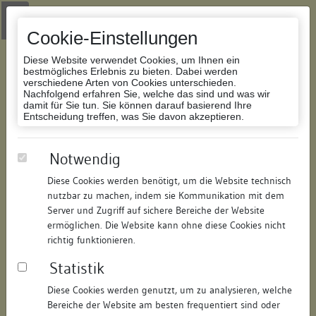
Zur Navigation springen
Zum Inhalt der Website springen
Login
|
Schriftgröße anpassen
|
Kontakt
|
Handbuch
|
Impressum
& Datenschutzerklärung
Cookie-Einstellungen
Diese Website verwendet Cookies, um Ihnen ein
bestmögliches Erlebnis zu bieten. Dabei werden
verschiedene Arten von Cookies unterschieden.
Nachfolgend erfahren Sie, welche das sind und was wir
Datenbank Bauforschung/Restaurierung
damit für Sie tun. Sie können darauf basierend Ihre
Entscheidung treffen, was Sie davon akzeptieren.
Scheune
Notwendig
Diese Cookies werden benötigt, um die Website technisch
ID:
111547140516
/
Datum:
06.09.2023
nutzbar zu machen, indem sie Kommunikation mit dem
Datenbestand:
Bauforschung
Server und Zugriff auf sichere Bereiche der Website
ermöglichen. Die Website kann ohne diese Cookies nicht
Als PDF herunterladen:
richtig funktionieren.
Alle Inhalte dieser Seite:
/
Statistik
Objektdaten
Diese Cookies werden genutzt, um zu analysieren, welche
Bereiche der Website am besten frequentiert sind oder
Straße:
Hauptstraße