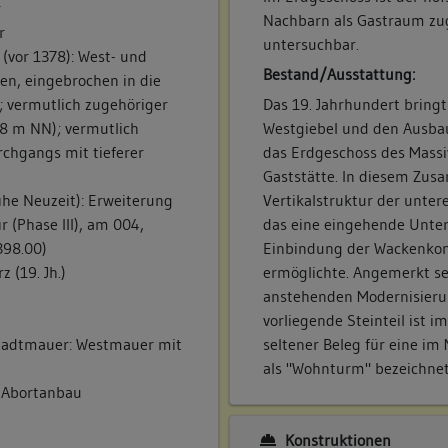
r
Nachbarn als Gastraum zu
r
untersuchbar.
(vor 1378): West- und
Bestand/Ausstattung:
en, eingebrochen in die
Das 19. Jahrhundert bring
 vermutlich zugehöriger
Westgiebel und den Ausbau
88 m NN); vermutlich
das Erdgeschoss des Mass
rchgangs mit tieferer
Gaststätte. In diesem Zu
Vertikalstruktur der untere 
ühe Neuzeit): Erweiterung
das eine eingehende Unte
 (Phase III), am 004,
Einbindung der Wackenkon
398.00)
ermöglichte. Angemerkt se
 (19. Jh.)
anstehenden Modernisierun
vorliegende Steinteil ist 
seltener Beleg für eine im 
 Stadtmauer: Westmauer mit
als "Wohnturm" bezeichnet
m Abortanbau
Konstruktionen