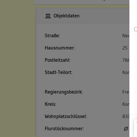
Objektdaten
Straße:
Neuga
Hausnummer:
25
Postleitzahl:
78462
Stadt-Teilort:
Konsta
Regierungsbezirk:
Freibu
Kreis:
Konsta
Wohnplatzschlüssel:
83350
Flurstücknummer:
kei