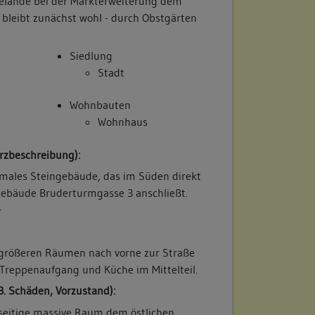
elände bei der Markterweiterung dem
 bleibt zunächst wohl - durch Obstgärten
Siedlung
Stadt
Wohnbauten
Wohnhaus
rzbeschreibung):
hmales Steingebäude, das im Süden direkt
Gebäude Bruderturmgasse 3 anschließt.
/
 größeren Räumen nach vorne zur Straße
Treppenaufgang und Küche im Mittelteil.
B. Schäden, Vorzustand):
fseitige massive Raum dem östlichen