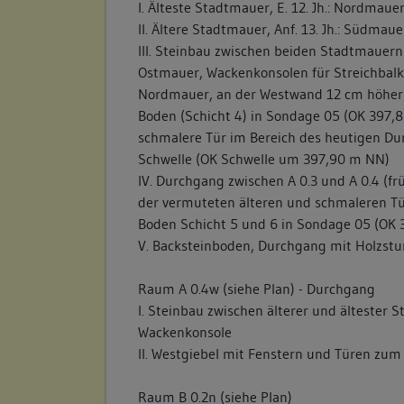
I. Älteste Stadtmauer, E. 12. Jh.: Nordmaue
II. Ältere Stadtmauer, Anf. 13. Jh.: Südmaue
III. Steinbau zwischen beiden Stadtmauern 
Ostmauer, Wackenkonsolen für Streichbalk
Nordmauer, an der Westwand 12 cm höher;
Boden (Schicht 4) in Sondage 05 (OK 397,
schmalere Tür im Bereich des heutigen Du
Schwelle (OK Schwelle um 397,90 m NN)
IV. Durchgang zwischen A 0.3 und A 0.4 (fr
der vermuteten älteren und schmaleren Tür
Boden Schicht 5 und 6 in Sondage 05 (OK 
V. Backsteinboden, Durchgang mit Holzsturz
Raum A 0.4w (siehe Plan) - Durchgang
I. Steinbau zwischen älterer und ältester
Wackenkonsole
II. Westgiebel mit Fenstern und Türen zu
Raum B 0.2n (siehe Plan)