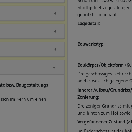
Schon um 1200 wird das G
Stadtgebiet zugeschlagen,
genutzt - unbebaut.
Lagedetail:
Bauwerkstyp:
Baukörper/Objektform (Ku
Dreigeschossiges, sehr sc
an das westlich gelegene 
te bzw. Baugestaltungs-
Innerer Aufbau/Grundriss
Zonierung:
 sich im Kern um einen
Dreizoniger Grundriss mit
und hinten zum Hof sowie 
Vorgefundener Zustand (z.
Im Erdgeschoss ist der ho