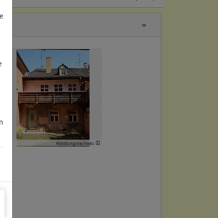
e
e
m
Abbildungsnachweis