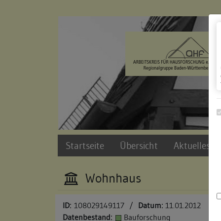
Zur Navigation springen
Zum Inhalt der Website springen
Startseite
Übersicht
Aktuelles u
Wohnhaus
ID:
108029149117
/
Datum:
11.01.2012
Datenbestand:
Bauforschung