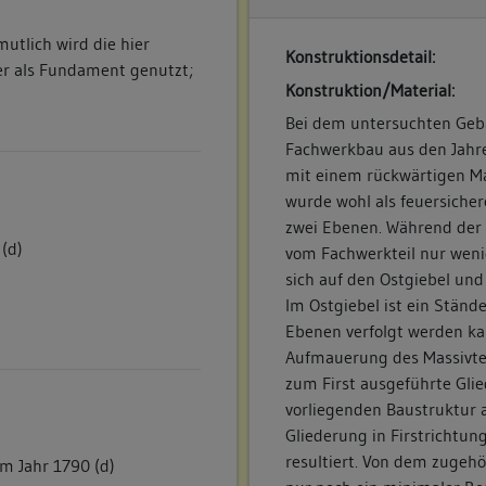
mutlich wird die hier
Konstruktionsdetail:
r als Fundament genutzt;
Konstruktion/Material:
Bei dem untersuchten Geb
Fachwerkbau aus den Jahre
mit einem rückwärtigen Mas
wurde wohl als feuersiche
zwei Ebenen. Während der M
(d)
vom Fachwerkteil nur wen
sich auf den Ostgiebel un
Im Ostgiebel ist ein Ständ
Ebenen verfolgt werden ka
Aufmauerung des Massivtei
zum First ausgeführte Glie
vorliegenden Baustruktur 
Gliederung in Firstrichtu
resultiert. Von dem zugeh
m Jahr 1790 (d)