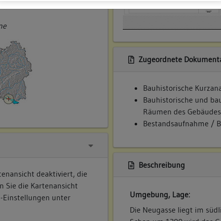
ner
ne
Zugeordnete Dokumenta
Bauhistorische Kurzan
Bauhistorische und ba
Räumen des Gebäudes
Bestandsaufnahme / B
Beschreibung
enansicht deaktiviert, die
n Sie die Kartenansicht
Umgebung, Lage:
e-Einstellungen unter
Die Neugasse liegt im südl