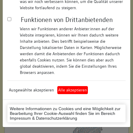
was wir noch verbessern können, um die Qualität unserer
Hausnummer:
7
Website fortlaufend zu steigern.
Funktionen von Drittanbietenden
Postleitzahl:
78426
Wenn wir Funktionen anderer Anbieter:innen auf der
Stadt-Teilort:
Konstanz
Website integrieren, können wir Ihnen dadurch weitere
Inhalte anbieten. Dies betrifft beispielsweise die
Regierungsbezirk:
Freiburg
Darstellung lokalisierter Daten in Karten. Möglicherweise
werden damit die Anbietenden der Funktionen dadurch
Kreis:
Konstanz (Landkreis)
ebenfalls Cookies nutzen. Sie können dies aber auch
global deaktivieren, indem Sie die Einstellungen Ihres
Wohnplatzschlüssel:
8335043012
Browsers anpassen.
Flurstücknummer:
keine
Ausgewählte akzeptieren
Alle akzeptieren
Historischer Straßenname:
keiner
Historische Gebäudenummer:
keine
Weitere Informationen zu Cookies und eine Möglichkeit zur
Bearbeitung Ihrer Cookie-Auswahl finden Sie im Bereich
Lage des Wohnplatzes:
Impressum & Datenschutzerklärung