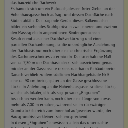
das bauzeitliche Dachwerk:
Es handelt sich um ein Pultdach, dessen freier Giebel an der
Hohenhausgasse hoch aufragt und dessen Dachfläche nach
Süden abfällt. Das tragende Gerüst dieses Balkendaches
bildet ein stehendes Stuhlgerüst in zwei inneren und zwei vor
den Massivgiebeln angeordneten Binderquerachsen.
Resultierend aus einer Dachfußverkürzung und einer
partiellen Dachanhebung, ist die ursprüngliche Ausdehnung
der Dachbasis nur noch über eine zeichnerische Ergänzung
des Dachquerschnittes zu ermitteln. Das so erhaltene Maß
von ca. 7,30 m der Dachbasis deckt sich ausreichend genau
mit der an der Gassenseite rekonstruierbaren Gebäudebreite.
Danach verblieb zu dem südlichen Nachbargebäude Nr.5
eine ca. 90 cm breite, später an der Gasse geschlossene
Lücke. In Anlehnung an die Hohenhausgasse ist diese Lücke,
welche als lokaler, d.h. als sog. privater „Ehgraben“
bezeichnet werden kann, noch über eine Länge von etwas
mehr als 7,00 m erhalten, während sie im rückwärtigen
Grundstücksbereich zum Innenhof aufgeweitet wurde; der
Hausgrundriss verkleinert sich entsprechend.
In diesen „Ehgraben“ entwässert allein das untersuchte