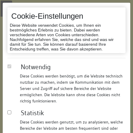
Zur Navigation springen
Zum Inhalt der Website springen
Login
|
Schriftgröße anpassen
|
Kontakt
|
Handbuch
|
Impressum
& Datenschutzerklärung
Cookie-Einstellungen
Diese Website verwendet Cookies, um Ihnen ein
bestmögliches Erlebnis zu bieten. Dabei werden
verschiedene Arten von Cookies unterschieden.
Nachfolgend erfahren Sie, welche das sind und was wir
Datenbank Bauforschung/Restaurierung
damit für Sie tun. Sie können darauf basierend Ihre
Entscheidung treffen, was Sie davon akzeptieren.
Wohnhaus
Notwendig
Diese Cookies werden benötigt, um die Website technisch
ID:
102509185715
/
Datum:
22.11.2011
nutzbar zu machen, indem sie Kommunikation mit dem
Datenbestand:
Bauforschung
Server und Zugriff auf sichere Bereiche der Website
ermöglichen. Die Website kann ohne diese Cookies nicht
Als PDF herunterladen:
richtig funktionieren.
Alle Inhalte dieser Seite:
/
Statistik
Objektdaten
Diese Cookies werden genutzt, um zu analysieren, welche
Bereiche der Website am besten frequentiert sind oder
Straße:
Hohenhausgasse