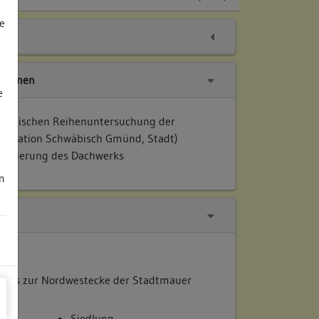
e
tionen
e
nologischen Reihenuntersuchung der
mentation Schwäbisch Gmünd, Stadt)
 Datierung des Dachwerks
m
emals zur Nordwestecke der Stadtmauer
Siedlung