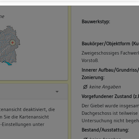
ner
ne
Bauwerkstyp:
Baukörper/Objektform (Ku
Zweigeschossiges Fachwer
Vorstoß.
Innerer Aufbau/Grundriss
Zonierung:
keine Angaben
Vorgefundener Zustand (z.
Der Giebel wurde insgesam
enansicht deaktiviert, die
Dachgeschoss ist teilweis
n Sie die Kartenansicht
Untersuchung nicht begeh
e-Einstellungen unter
Bestand/Ausstattung: