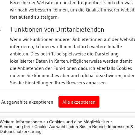
Bereiche der Website am besten frequentiert sind oder was
wir noch verbessern können, um die Qualität unserer Websit
Fotos
fortlaufend zu steigern.
Funktionen von Drittanbietenden
Zugeordnete Dokumenta
asse
Wenn wir Funktionen anderer Anbieter:innen auf der Websit
integrieren, können wir Ihnen dadurch weitere Inhalte
Teil einer dendrochro
anbieten. Dies betrifft beispielsweise die Darstellung
Dachwerke (vgl. Doku
lokalisierter Daten in Karten. Möglicherweise werden damit
Dendrochronologische
die Anbietenden der Funktionen dadurch ebenfalls Cookies
bisch Gmünd
nutzen. Sie können dies aber auch global deaktivieren, inde
Sie die Einstellungen Ihres Browsers anpassen.
art
Beschreibung
Ausgewählte akzeptieren
Alle akzeptieren
kreis (Landkreis)
Umgebung, Lage:
65056
Die Engelgasse führte eh
Weitere Informationen zu Cookies und eine Möglichkeit zur
hin.
ne
Bearbeitung Ihrer Cookie-Auswahl finden Sie im Bereich
Impressum &
Datenschutzerklärung
Lagedetail: