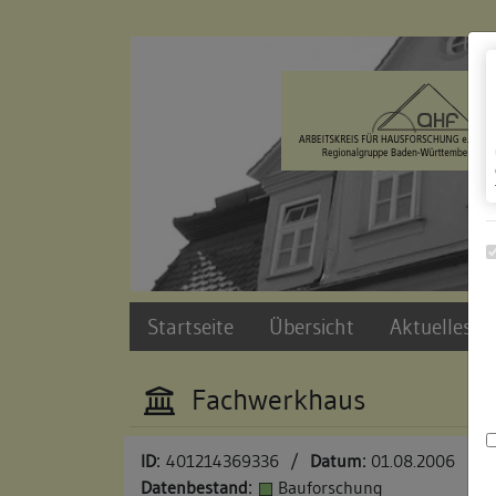
Zur Navigation springen
Zum Inhalt der Website springen
Startseite
Übersicht
Aktuelles u
Fachwerkhaus
ID:
401214369336
/
Datum:
01.08.2006
Datenbestand:
Bauforschung