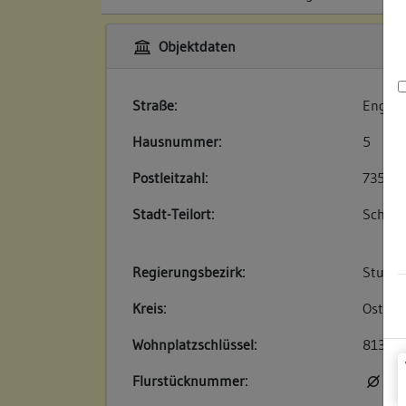
Objektdaten
Straße:
Engelg
Hausnummer:
5
Postleitzahl:
73525
Stadt-Teilort:
Schwä
Regierungsbezirk:
Stuttg
Kreis:
Ostalb
Wohnplatzschlüssel:
81360
Flurstücknummer:
kei