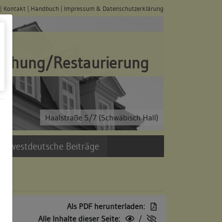
|
Kontakt
|
Handbuch
|
Impressum & Datenschutzerklärung
schung/Restaurierung
Haalstraße 5/7 (Schwäbisch Hall)
üdwestdeutsche Beiträge
Als PDF herunterladen:
Alle Inhalte dieser Seite:
/