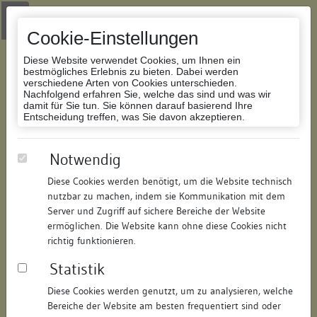
Zur Navigation springen
Zum Inhalt der Website springen
Login
|
Schriftgröße anpassen
|
Kontakt
|
Handbuch
|
Impressum
& Datenschutzerklärung
Cookie-Einstellungen
Diese Website verwendet Cookies, um Ihnen ein
bestmögliches Erlebnis zu bieten. Dabei werden
verschiedene Arten von Cookies unterschieden.
Nachfolgend erfahren Sie, welche das sind und was wir
Datenbank Bauforschung/Restaurierung
damit für Sie tun. Sie können darauf basierend Ihre
Entscheidung treffen, was Sie davon akzeptieren.
Schloss, Jägerhaus
Notwendig
Diese Cookies werden benötigt, um die Website technisch
ID:
361216399268
/
Datum:
05.06.2007
nutzbar zu machen, indem sie Kommunikation mit dem
Datenbestand:
Bauforschung
Server und Zugriff auf sichere Bereiche der Website
ermöglichen. Die Website kann ohne diese Cookies nicht
Als PDF herunterladen:
richtig funktionieren.
Alle Inhalte dieser Seite:
/
Statistik
Objektdaten
Diese Cookies werden genutzt, um zu analysieren, welche
Bereiche der Website am besten frequentiert sind oder
Straße:
Schlossplatz