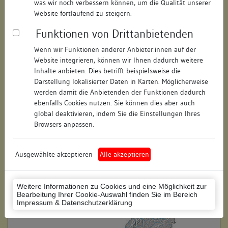
was wir noch verbessern können, um die Qualität unserer
Hausnummer:
1
Website fortlaufend zu steigern.
Funktionen von Drittanbietenden
Postleitzahl:
79336
Wenn wir Funktionen anderer Anbieter:innen auf der
Stadt-Teilort:
Herbolzheim
Website integrieren, können wir Ihnen dadurch weitere
Inhalte anbieten. Dies betrifft beispielsweise die
Regierungsbezirk:
Freiburg
Darstellung lokalisierter Daten in Karten. Möglicherweise
werden damit die Anbietenden der Funktionen dadurch
Kreis:
Emmendingen (Landkreis)
ebenfalls Cookies nutzen. Sie können dies aber auch
global deaktivieren, indem Sie die Einstellungen Ihres
Wohnplatzschlüssel:
8316017001
Browsers anpassen.
Flurstücknummer:
keine
Ausgewählte akzeptieren
Alle akzeptieren
Historischer Straßenname:
keiner
Historische Gebäudenummer:
keine
Weitere Informationen zu Cookies und eine Möglichkeit zur
Bearbeitung Ihrer Cookie-Auswahl finden Sie im Bereich
Lage des Wohnplatzes:
Impressum & Datenschutzerklärung