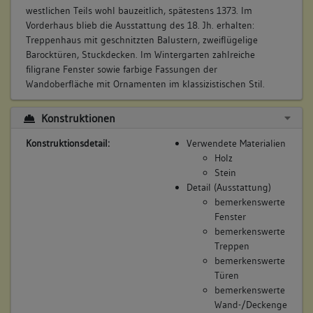
8. Bauphase:
westlichen Teils wohl bauzeitlich, spätestens 1373. Im
(1900 - 2001)
Vorderhaus blieb die Ausstattung des 18. Jh. erhalten:
Geringe Veränderungen, die im Zusammenhang mit
Treppenhaus mit geschnitzten Balustern, zweiflügelige
sanitären Erneuerungen stehen.
Barocktüren, Stuckdecken. Im Wintergarten zahlreiche
Betroffene Gebäudeteile:
filigrane Fenster sowie farbige Fassungen der
Wandoberfläche mit Ornamenten im klassizistischen Stil.
Ausstattung
Konstruktionen
Konstruktionsdetail:
Verwendete Materialien
9. Bauphase:
Holz
(2001)
Stein
Sanierung.
Detail (Ausstattung)
Betroffene Gebäudeteile:
bemerkenswerte
keine
Fenster
bemerkenswerte
Treppen
bemerkenswerte
Türen
bemerkenswerte
Wand-/Deckenge