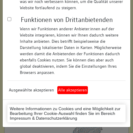
was wir noch verbessern können, um die Qualität unserer
Hausnummer:
15
Website fortlaufend zu steigern.
Funktionen von Drittanbietenden
Postleitzahl:
78462
Wenn wir Funktionen anderer Anbieter:innen auf der
Stadt-Teilort:
Konstanz
Website integrieren, können wir Ihnen dadurch weitere
Inhalte anbieten. Dies betrifft beispielsweise die
Regierungsbezirk:
Freiburg
Darstellung lokalisierter Daten in Karten. Möglicherweise
werden damit die Anbietenden der Funktionen dadurch
Kreis:
Konstanz (Landkreis)
ebenfalls Cookies nutzen. Sie können dies aber auch
global deaktivieren, indem Sie die Einstellungen Ihres
Wohnplatzschlüssel:
8335043012
Browsers anpassen.
Flurstücknummer:
148
Ausgewählte akzeptieren
Alle akzeptieren
Historischer Straßenname:
keiner
Historische Gebäudenummer:
keine
Weitere Informationen zu Cookies und eine Möglichkeit zur
Bearbeitung Ihrer Cookie-Auswahl finden Sie im Bereich
Lage des Wohnplatzes:
Impressum & Datenschutzerklärung