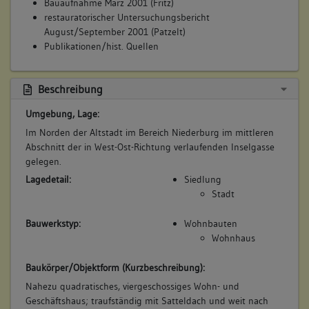
Bauaufnahme März 2001 (Fritz)
Erdgeschoss
restauratorischer Untersuchungsbericht
Obergeschoss(e)
August/September 2001 (Patzelt)
Ausstattung
Publikationen/hist. Quellen
Beschreibung
5. Bauphase:
(1622)
Umgebung, Lage:
Verkauf an Laien. (Patzelt)
Im Norden der Altstadt im Bereich Niederburg im mittleren
Betroffene Gebäudeteile:
Abschnitt der in West-Ost-Richtung verlaufenden Inselgasse
gelegen.
keine
Lagedetail:
Siedlung
Stadt
6. Bauphase:
(1700 - 1799)
Bauwerkstyp:
Wohnbauten
Wohnhaus
Zeitgenössische Modernisierung im Rahmen der
Innenausstattung, die erhalten blieb. (s)
Baukörper/Objektform (Kurzbeschreibung):
Betroffene Gebäudeteile:
Nahezu quadratisches, viergeschossiges Wohn- und
Ausstattung
Geschäftshaus; traufständig mit Satteldach und weit nach