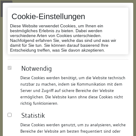
Zur Navigation springen
Zum Inhalt der Website springen
Login
|
Schriftgröße anpassen
|
Kontakt
|
Handbuch
|
Impressum
& Datenschutzerklärung
Cookie-Einstellungen
Diese Website verwendet Cookies, um Ihnen ein
bestmögliches Erlebnis zu bieten. Dabei werden
verschiedene Arten von Cookies unterschieden.
Nachfolgend erfahren Sie, welche das sind und was wir
Datenbank Bauforschung/Restaurierung
damit für Sie tun. Sie können darauf basierend Ihre
Entscheidung treffen, was Sie davon akzeptieren.
Haus zum Blaufuß
Notwendig
Diese Cookies werden benötigt, um die Website technisch
ID:
341315049183
/
Datum:
07.07.2008
nutzbar zu machen, indem sie Kommunikation mit dem
Datenbestand:
Bauforschung
Server und Zugriff auf sichere Bereiche der Website
ermöglichen. Die Website kann ohne diese Cookies nicht
Als PDF herunterladen:
richtig funktionieren.
Alle Inhalte dieser Seite:
/
Statistik
Objektdaten
Diese Cookies werden genutzt, um zu analysieren, welche
Bereiche der Website am besten frequentiert sind oder
Straße:
Inselgasse