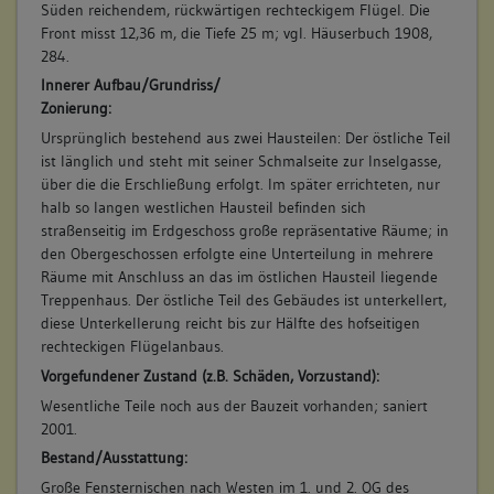
Süden reichendem, rückwärtigen rechteckigem Flügel. Die
Front misst 12,36 m, die Tiefe 25 m; vgl. Häuserbuch 1908,
284.
7. Bauphase:
Innerer Aufbau/Grundriss/
(1850 - 1900)
Zonierung:
Bauliche Veränderungen der Binnenaufteilung, die
Ursprünglich bestehend aus zwei Hausteilen: Der östliche Teil
Repräsentationsräume im Vorderhaus werden mit
ist länglich und steht mit seiner Schmalseite zur Inselgasse,
Stuckdecken und verzierten Türblättern ausgestattet.
über die die Erschließung erfolgt. Im später errichteten, nur
Wintergarten im 2. OG des hinteren Hausteils mit
halb so langen westlichen Hausteil befinden sich
klassizistischer Ausmalung. Veränderungen der
straßenseitig im Erdgeschoss große repräsentative Räume; in
Fensteröffnungen nach Westen im Hinterhaus und
den Obergeschossen erfolgte eine Unterteilung in mehrere
Zumauerung jener im Vorderhaus. 3.OG des Hinterhauses
Räume mit Anschluss an das im östlichen Hausteil liegende
wird neu errichtet. Abtritt im Süden wird saniert und
Treppenhaus. Der östliche Teil des Gebäudes ist unterkellert,
eingemauert.
diese Unterkellerung reicht bis zur Hälfte des hofseitigen
Betroffene Gebäudeteile:
rechteckigen Flügelanbaus.
Erdgeschoss
Vorgefundener Zustand (z.B. Schäden, Vorzustand):
Obergeschoss(e)
Wesentliche Teile noch aus der Bauzeit vorhanden; saniert
Ausstattung
2001.
Bestand/Ausstattung:
Große Fensternischen nach Westen im 1. und 2. OG des