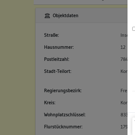
Objektdaten
Straße:
Inselg
Hausnummer:
12
Postleitzahl:
78462
Stadt-Teilort:
Konsta
Regierungsbezirk:
Freibu
Kreis:
Konsta
Wohnplatzschlüssel:
83350
Flurstücknummer:
179