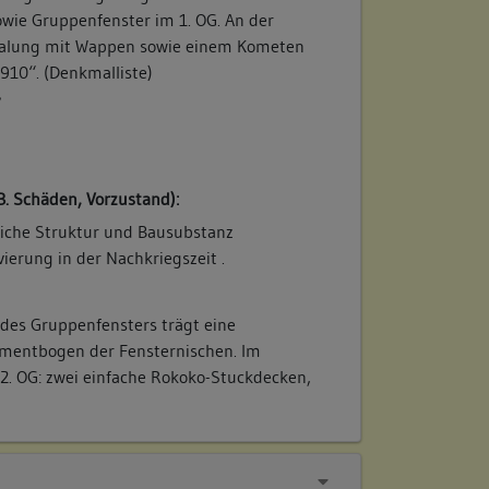
ie Gruppenfenster im 1. OG. An der
malung mit Wappen sowie einem Kometen
1910“. (Denkmalliste)
/
B. Schäden, Vorzustand):
tliche Struktur und Bausubstanz
ierung in der Nachkriegszeit .
 des Gruppenfensters trägt eine
gmentbogen der Fensternischen. Im
2. OG: zwei einfache Rokoko-Stuckdecken,