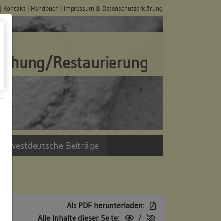
|
Kontakt
|
Handbuch
|
Impressum & Datenschutzerklärung
schung/Restaurierung
üdwestdeutsche Beiträge
Als PDF herunterladen:
Alle Inhalte dieser Seite:
/