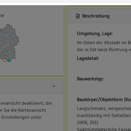
ner
ne
Beschreibung
Umgebung, Lage:
Im Osten der Altstadt im B
der in Ost-West-Richtung v
Lagedetail:
Bauwerkstyp:
Baukörper/Objektform (Ku
enansicht deaktiviert, die
Langschmales, viergeschos
n Sie die Kartenansicht
traufständig mit Satteldac
e-Einstellungen unter
1908, 261)
Spätmittelalterliche Fass