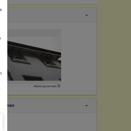
e
e
m
Abbildungsnachweis
tionen