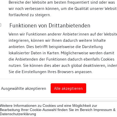
Bereiche der Website am besten frequentiert sind oder was
wir noch verbessern können, um die Qualität unserer Websit
Fotos
fortlaufend zu steigern.
Funktionen von Drittanbietenden
asse
Wenn wir Funktionen anderer Anbieter:innen auf der Websit
integrieren, können wir Ihnen dadurch weitere Inhalte
anbieten. Dies betrifft beispielsweise die Darstellung
lokalisierter Daten in Karten. Möglicherweise werden damit
die Anbietenden der Funktionen dadurch ebenfalls Cookies
nz
nutzen. Sie können dies aber auch global deaktivieren, inde
Sie die Einstellungen Ihres Browsers anpassen.
Abbildungsnachweis
rg
Ausgewählte akzeptieren
Alle akzeptieren
nz (Landkreis)
Zugeordnete Dokumenta
43012
Weitere Informationen zu Cookies und eine Möglichkeit zur
Publikationen
Bearbeitung Ihrer Cookie-Auswahl finden Sie im Bereich
Impressum &
Datenschutzerklärung