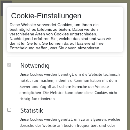
Zur Navigation springen
Zum Inhalt der Website springen
Login
|
Schriftgröße anpassen
|
Kontakt
|
Handbuch
|
Impressum
& Datenschutzerklärung
Cookie-Einstellungen
Diese Website verwendet Cookies, um Ihnen ein
bestmögliches Erlebnis zu bieten. Dabei werden
verschiedene Arten von Cookies unterschieden.
Nachfolgend erfahren Sie, welche das sind und was wir
Datenbank Bauforschung/Restaurierung
damit für Sie tun. Sie können darauf basierend Ihre
Entscheidung treffen, was Sie davon akzeptieren.
Haus zum Spießeisen
Notwendig
Diese Cookies werden benötigt, um die Website technisch
ID:
341315049180
/
Datum:
07.07.2008
nutzbar zu machen, indem sie Kommunikation mit dem
Datenbestand:
Bauforschung
Server und Zugriff auf sichere Bereiche der Website
ermöglichen. Die Website kann ohne diese Cookies nicht
Als PDF herunterladen:
richtig funktionieren.
Alle Inhalte dieser Seite:
/
Statistik
Objektdaten
Diese Cookies werden genutzt, um zu analysieren, welche
Bereiche der Website am besten frequentiert sind oder
Straße:
Inselgasse