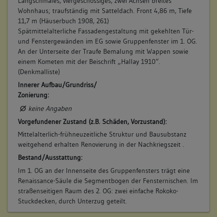
Langschmales, viergeschossiges, zwei Achsen breites
Wohnhaus; traufständig mit Satteldach. Front 4,86 m, Tiefe
11,7 m (Häuserbuch 1908, 261)
Spätmittelalterliche Fassadengestaltung mit gekehlten Tür-
und Fenstergewänden im EG sowie Gruppenfenster im 1. OG.
An der Unterseite der Traufe Bemalung mit Wappen sowie
einem Kometen mit der Beischrift „Hallay 1910“.
(Denkmalliste)
Innerer Aufbau/Grundriss/
Zonierung:
keine Angaben
Vorgefundener Zustand (z.B. Schäden, Vorzustand):
Mittelalterlich-frühneuzeitliche Struktur und Bausubstanz
weitgehend erhalten Renovierung in der Nachkriegszeit .
Bestand/Ausstattung:
Im 1. OG an der Innenseite des Gruppenfensters trägt eine
Renaissance-Säule die Segmentbogen der Fensternischen. Im
straßenseitigen Raum des 2. OG: zwei einfache Rokoko-
Stuckdecken, durch Unterzug geteilt.