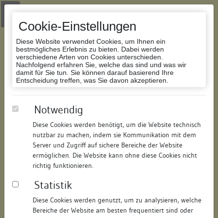
Zur Navigation springen
Zum Inhalt der Website springen
Login
|
Schriftgröße anpassen
|
Kontakt
|
Handbuch
|
Impressum
& Datenschutzerklärung
Cookie-Einstellungen
Diese Website verwendet Cookies, um Ihnen ein
bestmögliches Erlebnis zu bieten. Dabei werden
verschiedene Arten von Cookies unterschieden.
Nachfolgend erfahren Sie, welche das sind und was wir
Datenbank Bauforschung/Restaurierung
damit für Sie tun. Sie können darauf basierend Ihre
Entscheidung treffen, was Sie davon akzeptieren.
Haus zum Spießeisen
Notwendig
Diese Cookies werden benötigt, um die Website technisch
ID:
341315049180
/
Datum:
07.07.2008
nutzbar zu machen, indem sie Kommunikation mit dem
Datenbestand:
Bauforschung
Server und Zugriff auf sichere Bereiche der Website
ermöglichen. Die Website kann ohne diese Cookies nicht
Als PDF herunterladen:
richtig funktionieren.
Alle Inhalte dieser Seite:
/
Statistik
Objektdaten
Diese Cookies werden genutzt, um zu analysieren, welche
Bereiche der Website am besten frequentiert sind oder
Straße:
Inselgasse