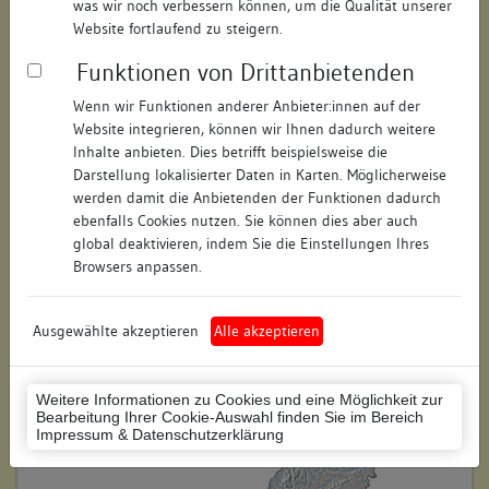
was wir noch verbessern können, um die Qualität unserer
Hausnummer:
12
Website fortlaufend zu steigern.
Funktionen von Drittanbietenden
Postleitzahl:
78462
Wenn wir Funktionen anderer Anbieter:innen auf der
Stadt-Teilort:
Konstanz
Website integrieren, können wir Ihnen dadurch weitere
Inhalte anbieten. Dies betrifft beispielsweise die
Regierungsbezirk:
Freiburg
Darstellung lokalisierter Daten in Karten. Möglicherweise
werden damit die Anbietenden der Funktionen dadurch
Kreis:
Konstanz (Landkreis)
ebenfalls Cookies nutzen. Sie können dies aber auch
global deaktivieren, indem Sie die Einstellungen Ihres
Wohnplatzschlüssel:
8335043012
Browsers anpassen.
Flurstücknummer:
179
Ausgewählte akzeptieren
Alle akzeptieren
Historischer Straßenname:
keiner
Historische Gebäudenummer:
keine
Weitere Informationen zu Cookies und eine Möglichkeit zur
Bearbeitung Ihrer Cookie-Auswahl finden Sie im Bereich
Lage des Wohnplatzes:
Impressum & Datenschutzerklärung