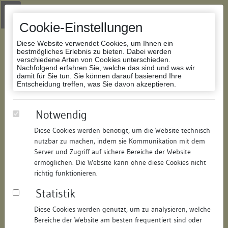
Zur Navigation springen
Zum Inhalt der Website springen
Login
|
Schriftgröße anpassen
|
Kontakt
|
Handbuch
|
Impressum
& Datenschutzerklärung
Cookie-Einstellungen
Diese Website verwendet Cookies, um Ihnen ein
bestmögliches Erlebnis zu bieten. Dabei werden
verschiedene Arten von Cookies unterschieden.
Nachfolgend erfahren Sie, welche das sind und was wir
Datenbank Bauforschung/Restaurierung
damit für Sie tun. Sie können darauf basierend Ihre
Entscheidung treffen, was Sie davon akzeptieren.
Haus zum Wendelstein
Notwendig
Diese Cookies werden benötigt, um die Website technisch
ID:
341315049179
/
Datum:
07.07.2008
nutzbar zu machen, indem sie Kommunikation mit dem
Datenbestand:
Bauforschung
Server und Zugriff auf sichere Bereiche der Website
ermöglichen. Die Website kann ohne diese Cookies nicht
Als PDF herunterladen:
richtig funktionieren.
Alle Inhalte dieser Seite:
/
Statistik
Objektdaten
Diese Cookies werden genutzt, um zu analysieren, welche
Bereiche der Website am besten frequentiert sind oder
Straße:
Inselgasse