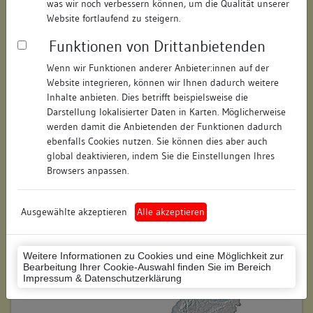
was wir noch verbessern können, um die Qualität unserer
Hausnummer:
11
Website fortlaufend zu steigern.
Funktionen von Drittanbietenden
Postleitzahl:
78462
Wenn wir Funktionen anderer Anbieter:innen auf der
Stadt-Teilort:
Konstanz
Website integrieren, können wir Ihnen dadurch weitere
Inhalte anbieten. Dies betrifft beispielsweise die
Regierungsbezirk:
Freiburg
Darstellung lokalisierter Daten in Karten. Möglicherweise
werden damit die Anbietenden der Funktionen dadurch
Kreis:
Konstanz (Landkreis)
ebenfalls Cookies nutzen. Sie können dies aber auch
global deaktivieren, indem Sie die Einstellungen Ihres
Wohnplatzschlüssel:
8335043012
Browsers anpassen.
Flurstücknummer:
150/3
Ausgewählte akzeptieren
Alle akzeptieren
Historischer Straßenname:
keiner
Historische Gebäudenummer:
keine
Weitere Informationen zu Cookies und eine Möglichkeit zur
Bearbeitung Ihrer Cookie-Auswahl finden Sie im Bereich
Lage des Wohnplatzes:
Impressum & Datenschutzerklärung