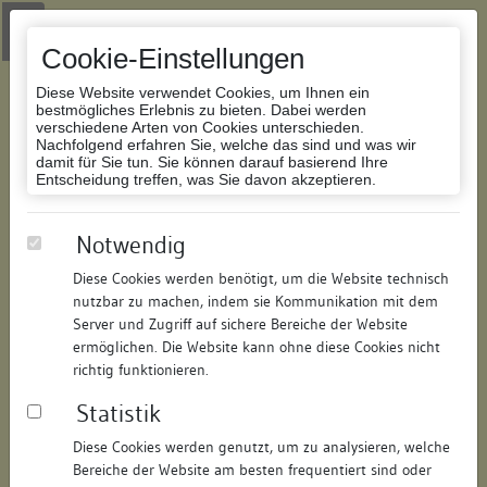
Zur Navigation springen
Zum Inhalt der Website springen
Login
|
Schriftgröße anpassen
|
Kontakt
|
Handbuch
|
Impressum
& Datenschutzerklärung
Cookie-Einstellungen
Diese Website verwendet Cookies, um Ihnen ein
bestmögliches Erlebnis zu bieten. Dabei werden
verschiedene Arten von Cookies unterschieden.
Nachfolgend erfahren Sie, welche das sind und was wir
Datenbank Bauforschung/Restaurierung
damit für Sie tun. Sie können darauf basierend Ihre
Entscheidung treffen, was Sie davon akzeptieren.
Haus zur Armbrust
Notwendig
Diese Cookies werden benötigt, um die Website technisch
ID:
331315049192
/
Datum:
08.07.2008
nutzbar zu machen, indem sie Kommunikation mit dem
Datenbestand:
Bauforschung
Server und Zugriff auf sichere Bereiche der Website
ermöglichen. Die Website kann ohne diese Cookies nicht
Als PDF herunterladen:
richtig funktionieren.
Alle Inhalte dieser Seite:
/
Statistik
Objektdaten
Diese Cookies werden genutzt, um zu analysieren, welche
Bereiche der Website am besten frequentiert sind oder
Straße:
Katzgasse