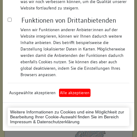
was wir noch verbessern können, um die Qualität unserer
Hausnummer:
2
Website fortlaufend zu steigern.
Funktionen von Drittanbietenden
Postleitzahl:
78462
Wenn wir Funktionen anderer Anbieter:innen auf der
Stadt-Teilort:
Konstanz
Website integrieren, können wir Ihnen dadurch weitere
Inhalte anbieten. Dies betrifft beispielsweise die
Regierungsbezirk:
Freiburg
Darstellung lokalisierter Daten in Karten. Möglicherweise
werden damit die Anbietenden der Funktionen dadurch
Kreis:
Konstanz (Landkreis)
ebenfalls Cookies nutzen. Sie können dies aber auch
global deaktivieren, indem Sie die Einstellungen Ihres
Wohnplatzschlüssel:
8335043012
Browsers anpassen.
Flurstücknummer:
121
Ausgewählte akzeptieren
Alle akzeptieren
Historischer Straßenname:
keiner
Historische Gebäudenummer:
keine
Weitere Informationen zu Cookies und eine Möglichkeit zur
Bearbeitung Ihrer Cookie-Auswahl finden Sie im Bereich
Lage des Wohnplatzes:
Impressum & Datenschutzerklärung