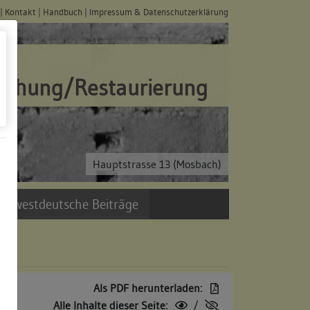
|
Kontakt
|
Handbuch
|
Impressum & Datenschutzerklärung
schung/Restaurierung
Hauptstrasse 13 (Mosbach)
üdwestdeutsche Beiträge
Als PDF herunterladen:
Alle Inhalte dieser Seite:
/