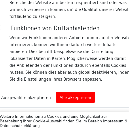
Bereiche der Website am besten frequentiert sind oder was
wir noch verbessern können, um die Qualität unserer Websit
Fotos
fortlaufend zu steigern.
Funktionen von Drittanbietenden
Zugeordnete Dokumenta
asse
Wenn wir Funktionen anderer Anbieter:innen auf der Websit
integrieren, können wir Ihnen dadurch weitere Inhalte
Dendrochronologische
anbieten. Dies betrifft beispielsweise die Darstellung
Literatur-/Archivreche
lokalisierter Daten in Karten. Möglicherweise werden damit
Fotodokumentation
die Anbietenden der Funktionen dadurch ebenfalls Cookies
nz
nutzen. Sie können dies aber auch global deaktivieren, inde
Sie die Einstellungen Ihres Browsers anpassen.
rg
Beschreibung
Ausgewählte akzeptieren
Alle akzeptieren
nz (Landkreis)
Umgebung, Lage:
43012
Der ehem. Pfarrhof von St.
Weitere Informationen zu Cookies und eine Möglichkeit zur
Altstadt im Bereich Nieder
Bearbeitung Ihrer Cookie-Auswahl finden Sie im Bereich
Impressum &
Datenschutzerklärung
Westost verlaufenden Insel