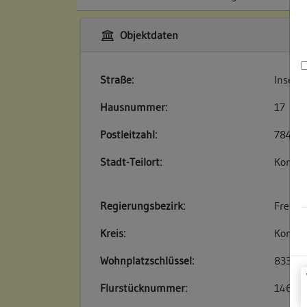
Objektdaten
Straße:
Inselg
Hausnummer:
17
Postleitzahl:
78462
Stadt-Teilort:
Konsta
Regierungsbezirk:
Freibu
Kreis:
Konsta
Wohnplatzschlüssel:
83350
Flurstücknummer:
146