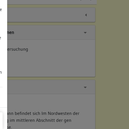
e
tionen
e
 Untersuchung
rche
m
 Johann befindet sich Im Nordwesten der
burg im mittleren Abschnitt der gen
gasse.