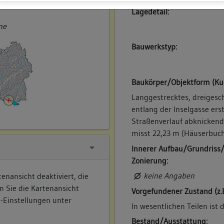
ner
Lagedetail:
ne
Bauwerkstyp:
Baukörper/Objektform (Ku
Langgestrecktes, dreigesc
entlang der Inselgasse ers
Straßenverlauf abknickend
misst 22,23 m (Häuserbuch
Innerer Aufbau/Grundriss
Zonierung:
keine Angaben
enansicht deaktiviert, die
n Sie die Kartenansicht
Vorgefundener Zustand (z.
e-Einstellungen unter
In wesentlichen Teilen ist 
Bestand/Ausstattung: